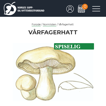
0
Forside
/
Normlisten
/
Vårfagerhatt
VÅRFAGERHATT