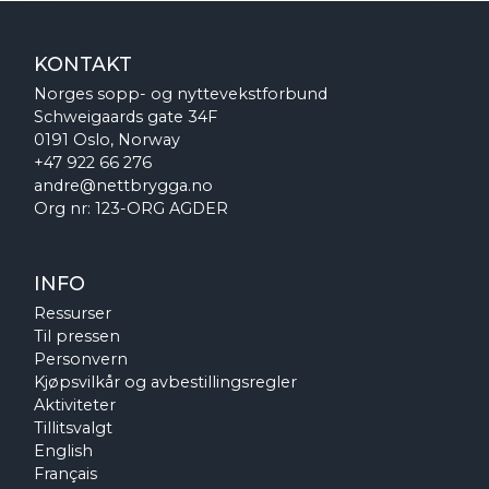
KONTAKT
Norges sopp- og nyttevekstforbund
Schweigaards gate 34F
0191 Oslo, Norway
+47 922 66 276
andre@nettbrygga.no
Org nr: 123-ORG AGDER
INFO
Ressurser
Til pressen
Personvern
Kjøpsvilkår og avbestillingsregler
Aktiviteter
Tillitsvalgt
English
Français