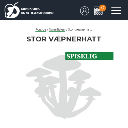
0
Forside
/
Normlisten
/
Stor væpnerhatt
STOR VÆPNERHATT