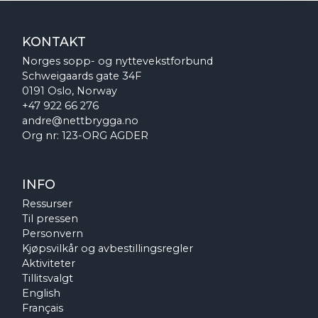
KONTAKT
Norges sopp- og nyttevekstforbund
Schweigaards gate 34F
0191 Oslo, Norway
+47 922 66 276
andre@nettbrygga.no
Org nr: 123-ORG AGDER
INFO
Ressurser
Til pressen
Personvern
Kjøpsvilkår og avbestillingsregler
Aktiviteter
Tillitsvalgt
English
Français