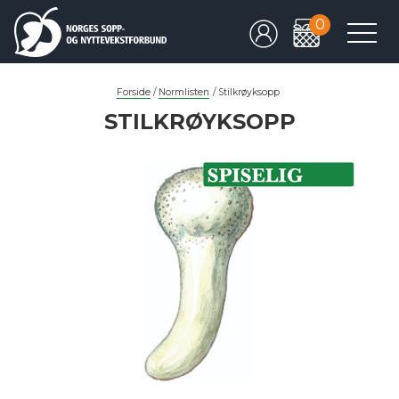
0
Forside
/
Normlisten
/
Stilkrøyksopp
STILKRØYKSOPP