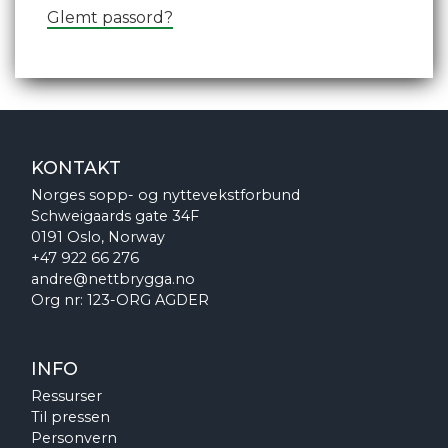
Glemt passord?
KONTAKT
Norges sopp- og nyttevekstforbund
Schweigaards gate 34F
0191 Oslo, Norway
+47 922 66 276
andre@nettbrygga.no
Org nr: 123-ORG AGDER
INFO
Ressurser
Til pressen
Personvern