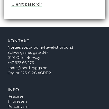
Glemt passord?
KONTAKT
Norges sopp- og nyttevekstforbund
Schweigaards gate 34F
0191 Oslo, Norway
+47 922 66 276
andre@nettbrygga.no
Org nr: 123-ORG AGDER
INFO
Ressurser
Til pressen
Personvern