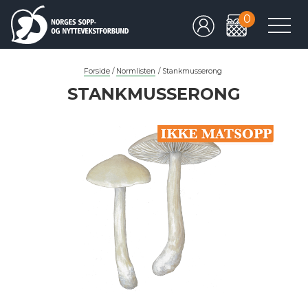
0
Forside
/
Normlisten
/
Stankmusserong
STANKMUSSERONG