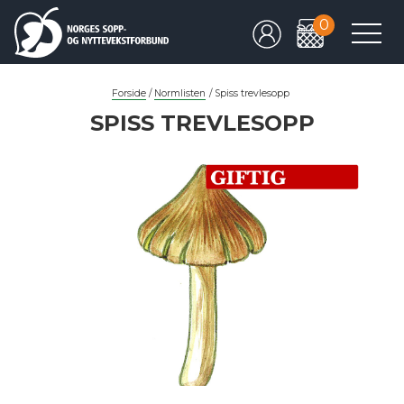
0
Forside
/
Normlisten
/
Spiss trevlesopp
SPISS TREVLESOPP