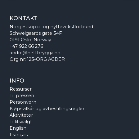
KONTAKT
Norges sopp- og nyttevekstforbund
Schweigaards gate 34F
0191 Oslo, Norway
+47 922 66 276
andre@nettbrygga.no
Org nr: 123-ORG AGDER
INFO
Ressurser
Til pressen
Personvern
Kjøpsvilkår og avbestillingsregler
Aktiviteter
Tillitsvalgt
English
Français