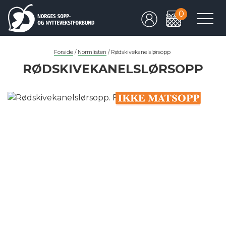
0
Forside
/
Normlisten
/
Rødskivekanelslørsopp
RØDSKIVEKANELSLØRSOPP