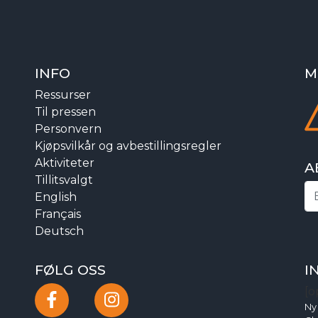
INFO
M
Ressurser
Til pressen
Personvern
Kjøpsvilkår og avbestillingsregler
Aktiviteter
A
Tillitsvalgt
English
Français
Deutsch
FØLG OSS
I
[o
Ny