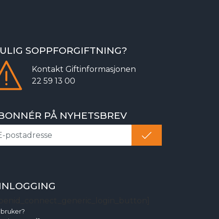
ULIG SOPPFORGIFTNING?
Kontakt
Giftinformasjonen
22 59 13 00
BONNÉR PÅ NYHETSBREV
NNLOGGING
penid_connect_generic_login_button]
 bruker?