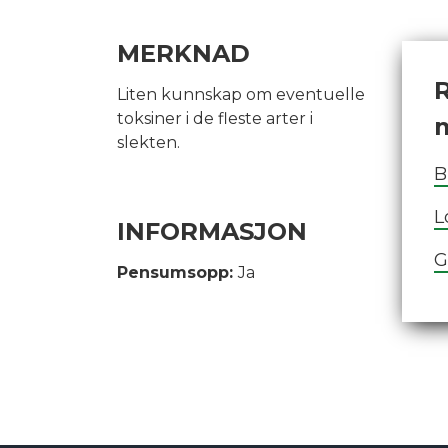
MERKNAD
R
Liten kunnskap om eventuelle
toksiner i de fleste arter i
slekten.
B
L
INFORMASJON
G
Pensumsopp:
Ja