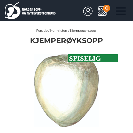
0
Forside
/
Normlisten
/
Kjemperøyksopp
KJEMPERØYKSOPP