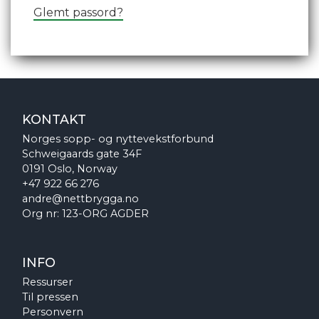
Glemt passord?
KONTAKT
Norges sopp- og nyttevekstforbund
Schweigaards gate 34F
0191 Oslo, Norway
+47 922 66 276
andre@nettbrygga.no
Org nr: 123-ORG AGDER
INFO
Ressurser
Til pressen
Personvern