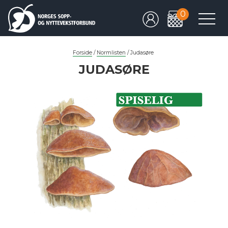
0
Forside
/
Normlisten
/
Judasøre
JUDASØRE