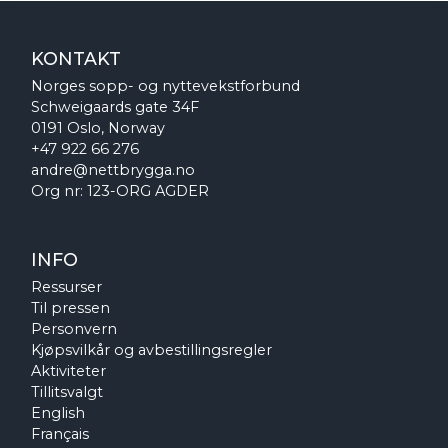
KONTAKT
Norges sopp- og nyttevekstforbund
Schweigaards gate 34F
0191 Oslo, Norway
+47 922 66 276
andre@nettbrygga.no
Org nr: 123-ORG AGDER
INFO
Ressurser
Til pressen
Personvern
Kjøpsvilkår og avbestillingsregler
Aktiviteter
Tillitsvalgt
English
Français