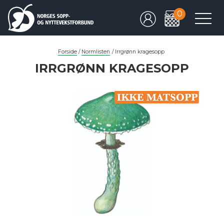
0
Forside
/
Normlisten
/
Irrgrønn kragesopp
IRRGRØNN KRAGESOPP