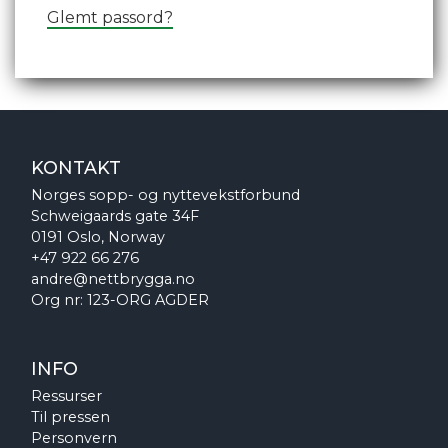
Glemt passord?
KONTAKT
Norges sopp- og nyttevekstforbund
Schweigaards gate 34F
0191 Oslo, Norway
+47 922 66 276
andre@nettbrygga.no
Org nr: 123-ORG AGDER
INFO
Ressurser
Til pressen
Personvern