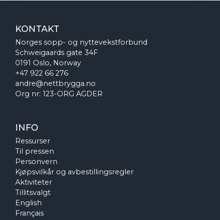
KONTAKT
Norges sopp- og nyttevekstforbund
Schweigaards gate 34F
0191 Oslo, Norway
+47 922 66 276
andre@nettbrygga.no
Org nr: 123-ORG AGDER
INFO
Ressurser
Til pressen
Personvern
Kjøpsvilkår og avbestillingsregler
Aktiviteter
Tillitsvalgt
English
Français