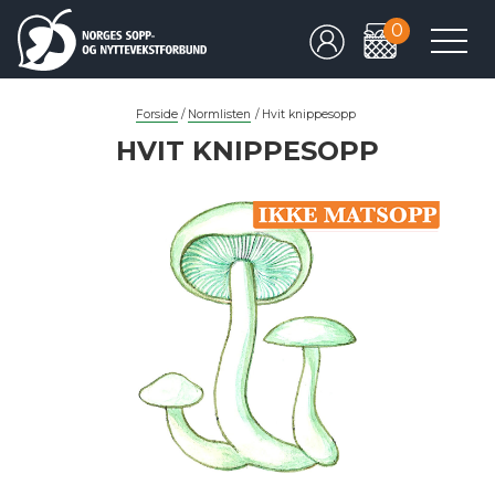
0
Forside
/
Normlisten
/
Hvit knippesopp
HVIT KNIPPESOPP