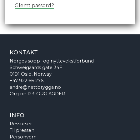
Glemt passord?
KONTAKT
Norges sopp- og nyttevekstforbund
Schweigaards gate 34F
0191 Oslo, Norway
+47 922 66 276
andre@nettbrygga.no
Org nr: 123-ORG AGDER
INFO
Ressurser
Til pressen
Personvern