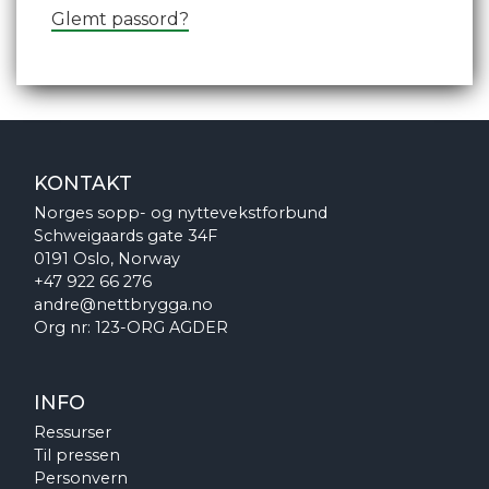
Glemt passord?
KONTAKT
Norges sopp- og nyttevekstforbund
Schweigaards gate 34F
0191 Oslo, Norway
+47 922 66 276
andre@nettbrygga.no
Org nr: 123-ORG AGDER
INFO
Ressurser
Til pressen
Personvern