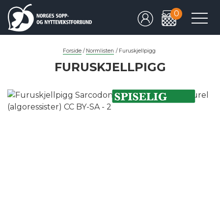
0
Forside
/
Normlisten
/
Furuskjellpigg
FURUSKJELLPIGG