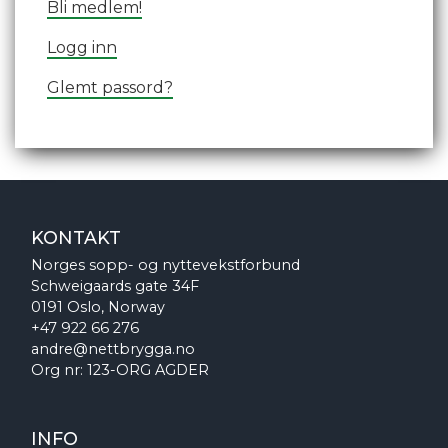
Bli medlem!
Logg inn
Glemt passord?
KONTAKT
Norges sopp- og nyttevekstforbund
Schweigaards gate 34F
0191 Oslo, Norway
+47 922 66 276
andre@nettbrygga.no
Org nr: 123-ORG AGDER
INFO