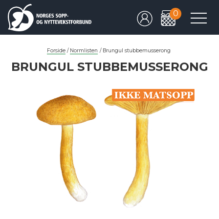
0
Forside
/
Normlisten
/
Brungul stubbemusserong
BRUNGUL STUBBEMUSSERONG