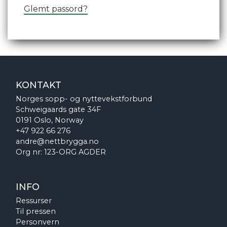
Glemt passord?
KONTAKT
Norges sopp- og nyttevekstforbund
Schweigaards gate 34F
0191 Oslo, Norway
+47 922 66 276
andre@nettbrygga.no
Org nr: 123-ORG AGDER
INFO
Ressurser
Til pressen
Personvern