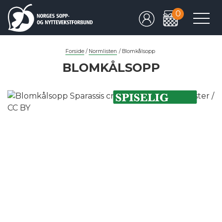
0
Forside
/
Normlisten
/
Blomkålsopp
BLOMKÅLSOPP