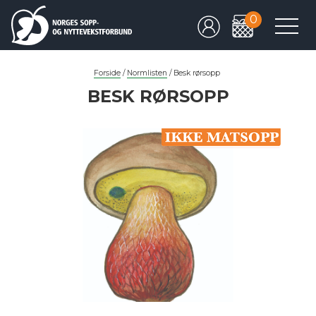
0
Forside
/
Normlisten
/
Besk rørsopp
BESK RØRSOPP