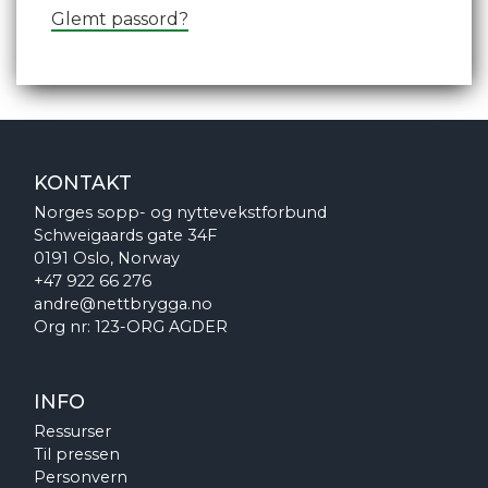
Glemt passord?
KONTAKT
Norges sopp- og nyttevekstforbund
Schweigaards gate 34F
0191 Oslo, Norway
+47 922 66 276
andre@nettbrygga.no
Org nr: 123-ORG AGDER
INFO
Ressurser
Til pressen
Personvern