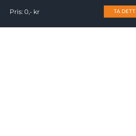
Pris: 0,- kr
TA DETT