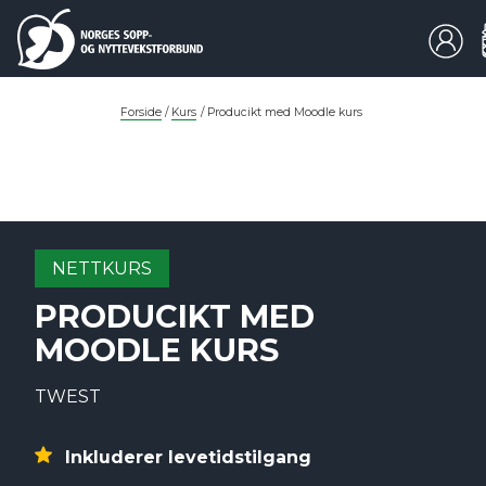
Forside
/
Kurs
/
Producikt med Moodle kurs
NETTKURS
PRODUCIKT MED
MOODLE KURS
TWEST
Inkluderer levetidstilgang