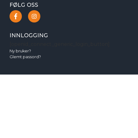
FØLG OSS
INNLOGGING
[openid_connect_generic_login_button]
Ny bruker?
Glemt passord?