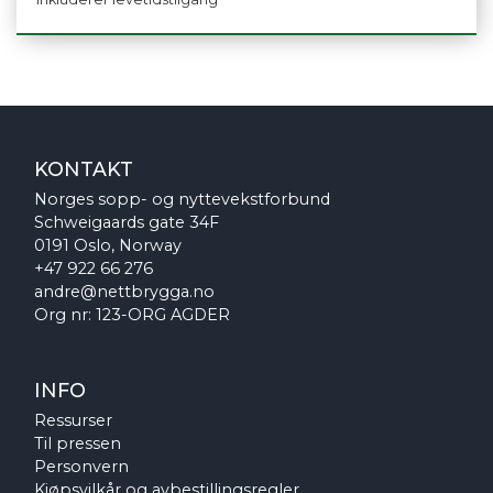
KONTAKT
Norges sopp- og nyttevekstforbund
Schweigaards gate 34F
0191 Oslo, Norway
+47 922 66 276
andre@nettbrygga.no
Org nr: 123-ORG AGDER
INFO
Ressurser
Til pressen
Personvern
Kjøpsvilkår og avbestillingsregler