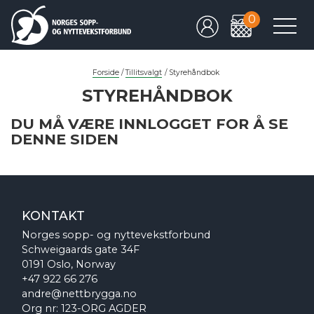
0
Forside
/
Tillitsvalgt
/
Styrehåndbok
STYREHÅNDBOK
DU MÅ VÆRE INNLOGGET FOR Å SE
DENNE SIDEN
KONTAKT
Norges sopp- og nyttevekstforbund
Schweigaards gate 34F
0191 Oslo, Norway
+47 922 66 276
andre@nettbrygga.no
Org nr: 123-ORG AGDER