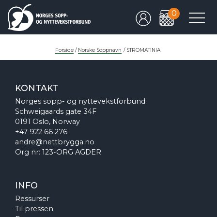
0
Forside
/
Norske Soppnavn
/
STROMATINIA
KONTAKT
Norges sopp- og nyttevekstforbund
Schweigaards gate 34F
0191 Oslo, Norway
+47 922 66 276
andre@nettbrygga.no
Org nr: 123-ORG AGDER
INFO
Ressurser
Til pressen