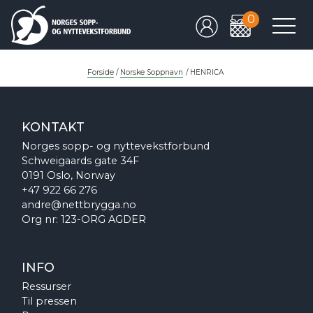
0
Forside
/
Norske Soppnavn
/
HENRICA
KONTAKT
Norges sopp- og nyttevekstforbund
Schweigaards gate 34F
0191 Oslo, Norway
+47 922 66 276
andre@nettbrygga.no
Org nr: 123-ORG AGDER
INFO
Ressurser
Til pressen