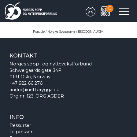
0
Forside
/
Norske Soppnavn
/
BISCOGNIAUXIA
KONTAKT
Norges sopp- og nyttevekstforbund
Schweigaards gate 34F
0191 Oslo, Norway
+47 922 66 276
andre@nettbrygga.no
Org nr: 123-ORG AGDER
INFO
Ressurser
Til pressen