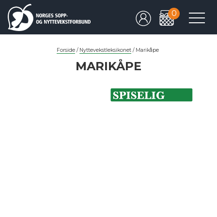
0
Forside
/
Nyttevekstleksikonet
/
Marikåpe
MARIKÅPE