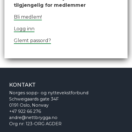
tilgjengelig for medlemmer
Bli medlem!
Logg inn
Glemt passord?
KONTAKT
Norges sopp- og nyttevekstforbund
Schweigaards gate 34F
0191 Oslo, Norway
+47 922 66 276
andre@nettbrygga.no
Org nr: 123-ORG AGDER