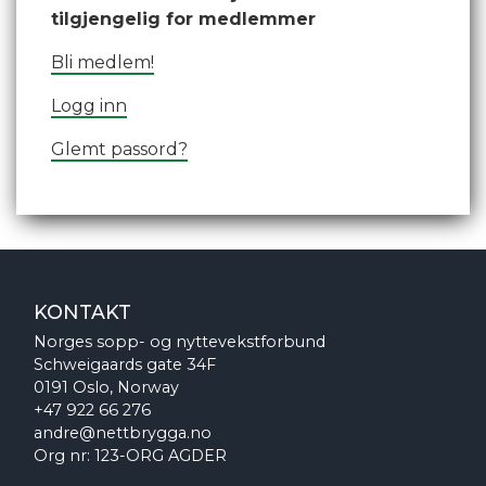
tilgjengelig for medlemmer
Bli medlem!
Logg inn
Glemt passord?
KONTAKT
Norges sopp- og nyttevekstforbund
Schweigaards gate 34F
0191 Oslo, Norway
+47 922 66 276
andre@nettbrygga.no
Org nr: 123-ORG AGDER