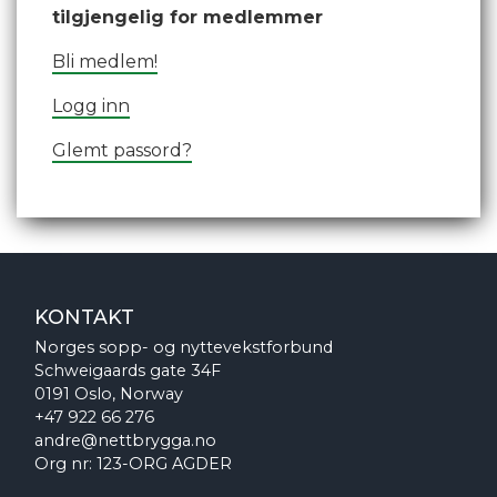
tilgjengelig for medlemmer
Bli medlem!
Logg inn
Glemt passord?
KONTAKT
Norges sopp- og nyttevekstforbund
Schweigaards gate 34F
0191 Oslo, Norway
+47 922 66 276
andre@nettbrygga.no
Org nr: 123-ORG AGDER