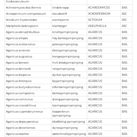
lividocoeruleum
Achroomyces disciformis
lindeknapp
ACHROOMYCES
BAS
Acrospermum compressum
staudestift
ACROSPERMUM
ASC
Actidium hysterioides
svartstjerne
ACTIDIUM
ASC
Adelphella babingtonii
klattbeger
ADELPHELLA
ASC
Agaricus abruptibulbus
knollsjampinjong
AGARICUS
BAS
Agaricus altipes
høy beitesjampinjong
AGARICUS
BAS
Agaricus aristocratus
polarsjampinjong
AGARICUS
BAS
Agaricus arvensis
åkersjampinjong
AGARICUS
BAS
Agaricus augustus
kongesjampinjong
AGARICUS
BAS
Agaricus benesii
hvit blodsjampinjong
AGARICUS
BAS
Agaricus bernardi
veisjampinjong
AGARICUS
BAS
Agaricus bisporus
dyrket sjampinjong
AGARICUS
BAS
Agaricus bitorquis
bysjampinjong
AGARICUS
BAS
Agaricus butyreburneus
elfenbensjampinjong
AGARICUS
BAS
Agaricus campestris
beitesjampinjong
AGARICUS
BAS
Agaricus comtulus
dvergsjampinjong
AGARICUS
BAS
Agaricus crocodilinus
kjempesjampinjong
AGARICUS
BAS
Agaricus cupreobrunneus
kopperbrun
AGARICUS
BAS
sjampinjong
Agaricus depauperatus
blodfattig sjampinjong
AGARICUS
BAS
Agaricus devoniensis
dynesjampinjong
AGARICUS
BAS
Agaricus essettei
søsterknollsjampinjong
AGARICUS
BAS