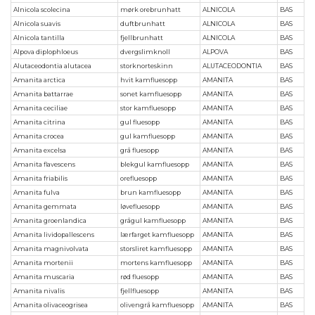
Alnicola scolecina
mørk orebrunhatt
ALNICOLA
BAS
Alnicola suavis
duftbrunhatt
ALNICOLA
BAS
Alnicola tantilla
fjellbrunhatt
ALNICOLA
BAS
Alpova diplophloeus
dvergslimknoll
ALPOVA
BAS
Alutaceodontia alutacea
storknorteskinn
ALUTACEODONTIA
BAS
Amanita arctica
hvit kamfluesopp
AMANITA
BAS
Amanita battarrae
sonet kamfluesopp
AMANITA
BAS
Amanita ceciliae
stor kamfluesopp
AMANITA
BAS
Amanita citrina
gul fluesopp
AMANITA
BAS
Amanita crocea
gul kamfluesopp
AMANITA
BAS
Amanita excelsa
grå fluesopp
AMANITA
BAS
Amanita flavescens
blekgul kamfluesopp
AMANITA
BAS
Amanita friabilis
orefluesopp
AMANITA
BAS
Amanita fulva
brun kamfluesopp
AMANITA
BAS
Amanita gemmata
løvefluesopp
AMANITA
BAS
Amanita groenlandica
grågul kamfluesopp
AMANITA
BAS
Amanita lividopallescens
lærfarget kamfluesopp
AMANITA
BAS
Amanita magnivolvata
storsliret kamfluesopp
AMANITA
BAS
Amanita mortenii
mortens kamfluesopp
AMANITA
BAS
Amanita muscaria
rød fluesopp
AMANITA
BAS
Amanita nivalis
fjellfluesopp
AMANITA
BAS
Amanita olivaceogrisea
olivengrå kamfluesopp
AMANITA
BAS