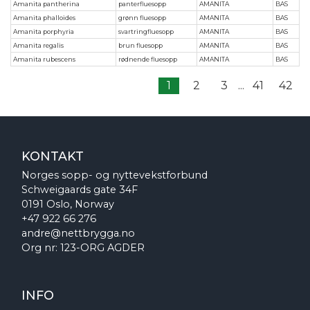
Amanita pantherina
panterfluesopp
AMANITA
BAS
Amanita phalloides
grønn fluesopp
AMANITA
BAS
Amanita porphyria
svartringfluesopp
AMANITA
BAS
Amanita regalis
brun fluesopp
AMANITA
BAS
Amanita rubescens
rødnende fluesopp
AMANITA
BAS
1
2
3
...
41
42
KONTAKT
Norges sopp- og nyttevekstforbund
Schweigaards gate 34F
0191 Oslo, Norway
+47 922 66 276
andre@nettbrygga.no
Org nr: 123-ORG AGDER
INFO