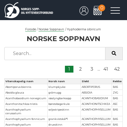
0
Forside
/
Norske Soppnavn
/
Hyphoderma sibiricum
NORSKE SOPPNAVN
1
2
3
...
41
42
Vitenskapelig navn
Norsk navn
Slekt
Rekke
Abortiporus biennis
klumpkjuke
ABORTIPORUS
BAS
Absidia glauca
gråmugg
ABSIDIA
ZYG
Acanthobasidium norvegicum
røsslyngbarksopp
ACANTHOBASIDIUM
BAS
Acanthonitschkea tristis
børstebegerkule
ACANTHONITSCHKEA
ASC
Acanthophysellum
seljestripeskinn
ACANTHOPHYSELLUM
BAS
cerussatum
Acanthophysellum fennicum
grankvistskål*1
ACANTHOPHYSELLUM
BAS
Acanthophysellum
drueskinn
ACANTHOPHYSELLUM
BAS