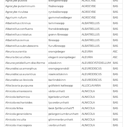
Agrocybe pusiola
dvergåkersopp
AGROCYBE
BAS
Agrocybe putaminum
flisåkersopp
AGROCYBE
BAS
Agrocybe rivulosa
rynkeåkersopp
AGROCYBE
BAS
Agyrium rufum
gammelvedbeger
AGROCYBE
BAS
Albatrellus citrinus
lammesopp
ALBATRELLUS
BAS
Albatrellus confluens
franskbrødsopp
ALBATRELLUS
BAS
Albatrellus cristatus
grønn fåresopp
ALBATRELLUS
BAS
Albatrellus ovinus
fåresopp
ALBATRELLUS
BAS
Albatrellus subrubescens
furufåresopp
ALBATRELLUS
BAS
Aleuria aurantia
oransjebeger
ALEURIA
ASC
Aleuria bicucullata
elegant oransjebeger
ALEURIA
ASC
Aleurocystidiellum disciforme
eikeskinn
ALEUROCYSTIDIELLUM
BAS
Aleurodiscus amorphus
oransjegranskål
ALEURODISCUS
BAS
Aleurodiscus aurantius
rosekrattskinn
ALEURODISCUS
BAS
Aleurodiscus ilexicola
barlindskinn
ALEURODISCUS
BAS
Alloclavaria purpurea
gråfiolett køllesopp
ALLOCLAVARIA
BAS
Alnicola amarescens
vårbrunhatt
ALNICOLA
BAS
Alnicola bohemica
bjørkebrunhatt
ALNICOLA
BAS
Alnicola escharioides
lys orebrunhatt
ALNICOLA
BAS
Alnicola fellea
besk fjellbrunhatt*1
ALNICOLA
BAS
Alnicola geraniolens
pelargoniumbrunhatt
ALNICOLA
BAS
Alnicola inculta
glimmerbrunhatt
ALNICOLA
BAS
Alnicola macrospora
vierbrunhatt
ALNICOLA
BAS