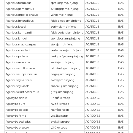
Agaricus fissuratus
sprekksjampinjong
AGARICUS
BAS
Agaricus gemellatus
tvillingsjampinjong
AGARICUS
BAS
Agaricus griseicephalus
vårsjampinjong
AGARICUS
BAS
Agaricus impudicus
falsk blodsjampinjong
AGARICUS
BAS
Agaricus jacobi
porfyrsjampinjong
AGARICUS
BAS
Agaricus kerriganii
falsk porfyrsjampinjong
AGARICUS
BAS
Agaricus langei
stor blodsjampinjong
AGARICUS
BAS
Agaricus macrocarpus
storsjampinjong
AGARICUS
BAS
Agaricus moelleri
perlehønesjampinjong
AGARICUS
BAS
Agaricus pallens
blek porfyrsjampinjong
AGARICUS
BAS
Agaricus semotus
småsjampinjong
AGARICUS
BAS
Agaricus subfloccosus
ullhåret sjampinjong
AGARICUS
BAS
Agaricus subperonatus
hagesjampinjong
AGARICUS
BAS
Agaricus sylvaticus
blodsjampinjong
AGARICUS
BAS
Agaricus sylvicola
snøballsjampinjong
AGARICUS
BAS
Agaricus xanthodermus
giftsjampinjong
AGARICUS
BAS
Agrocybe arvalis
knollåkersopp
AGROCYBE
BAS
Agrocybe dura
hvit åkersopp
AGROCYBE
BAS
Agrocybe elatella
myråkersopp
AGROCYBE
BAS
Agrocybe firma
vedåkersopp
AGROCYBE
BAS
Agrocybe pediades
blek åkersopp
AGROCYBE
BAS
Agrocybe praecox
våråkersopp
AGROCYBE
BAS