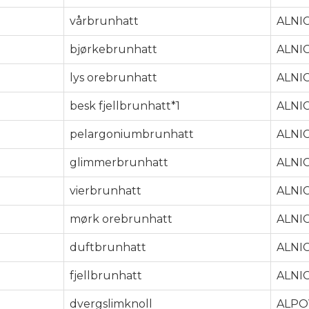
vårbrunhatt
ALNI
bjørkebrunhatt
ALNI
lys orebrunhatt
ALNI
besk fjellbrunhatt*1
ALNI
pelargoniumbrunhatt
ALNI
glimmerbrunhatt
ALNI
vierbrunhatt
ALNI
mørk orebrunhatt
ALNI
duftbrunhatt
ALNI
fjellbrunhatt
ALNI
dvergslimknoll
ALPO