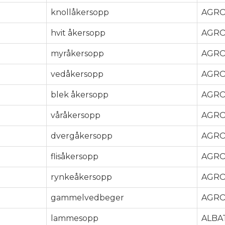
knollåkersopp
AGRO
hvit åkersopp
AGRO
myråkersopp
AGRO
vedåkersopp
AGRO
blek åkersopp
AGRO
våråkersopp
AGRO
dvergåkersopp
AGRO
flisåkersopp
AGRO
rynkeåkersopp
AGRO
gammelvedbeger
AGRO
lammesopp
ALBA