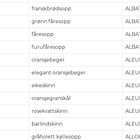
franskbrødsopp
ALBA
grønn fåresopp
ALBA
fåresopp
ALBA
furufåresopp
ALBA
oransjebeger
ALEU
elegant oransjebeger
ALEU
eikeskinn
ALEU
oransjegranskål
ALEU
rosekrattskinn
ALEU
barlindskinn
ALEU
gråfiolett køllesopp
ALLO