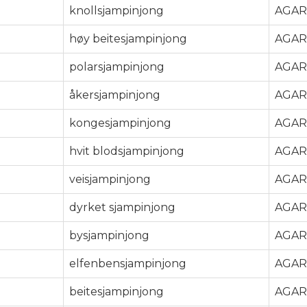
knollsjampinjong
AGAR
høy beitesjampinjong
AGAR
polarsjampinjong
AGAR
åkersjampinjong
AGAR
kongesjampinjong
AGAR
hvit blodsjampinjong
AGAR
veisjampinjong
AGAR
dyrket sjampinjong
AGAR
bysjampinjong
AGAR
elfenbensjampinjong
AGAR
beitesjampinjong
AGAR