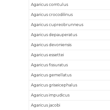
Agaricus comtulus
Agaricus crocodilinus
Agaricus cupreobrunneus
Agaricus depauperatus
Agaricus devoniensis
Agaricus essettei
Agaricus fissuratus
Agaricus gemellatus
Agaricus griseicephalus
Agaricus impudicus
Agaricus jacobi