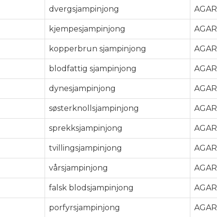
dvergsjampinjong
AGAR
kjempesjampinjong
AGAR
kopperbrun sjampinjong
AGAR
blodfattig sjampinjong
AGAR
dynesjampinjong
AGAR
søsterknollsjampinjong
AGAR
sprekksjampinjong
AGAR
tvillingsjampinjong
AGAR
vårsjampinjong
AGAR
falsk blodsjampinjong
AGAR
porfyrsjampinjong
AGAR