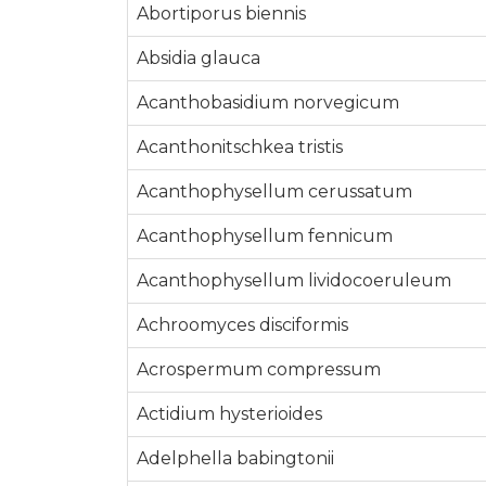
Abortiporus biennis
Absidia glauca
Acanthobasidium norvegicum
Acanthonitschkea tristis
Acanthophysellum cerussatum
Acanthophysellum fennicum
Acanthophysellum lividocoeruleum
Achroomyces disciformis
Acrospermum compressum
Actidium hysterioides
Adelphella babingtonii