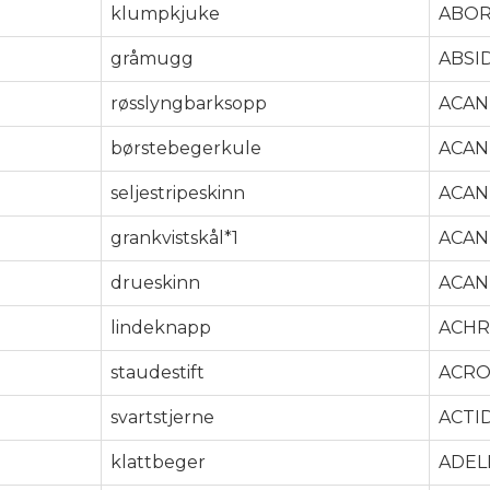
klumpkjuke
ABOR
gråmugg
ABSI
røsslyngbarksopp
ACAN
børstebegerkule
ACAN
seljestripeskinn
ACAN
grankvistskål*1
ACAN
drueskinn
ACAN
lindeknapp
ACH
staudestift
ACR
svartstjerne
ACTI
klattbeger
ADEL