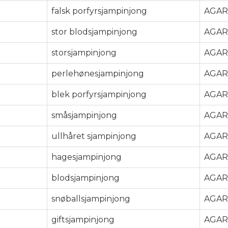
falsk porfyrsjampinjong
AGAR
stor blodsjampinjong
AGAR
storsjampinjong
AGAR
perlehønesjampinjong
AGAR
blek porfyrsjampinjong
AGAR
småsjampinjong
AGAR
ullhåret sjampinjong
AGAR
hagesjampinjong
AGAR
blodsjampinjong
AGAR
snøballsjampinjong
AGAR
giftsjampinjong
AGAR