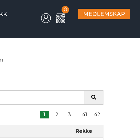
0
KK
MEDLEMSKAP
um
1
2
3
...
41
42
Rekke