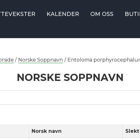
TTEVEKSTER
KALENDER
OM OSS
BUTI
orside
/
Norske Soppnavn
/
Entoloma porphyrocephal
NORSKE SOPPNAVN
Norsk navn
Slekt