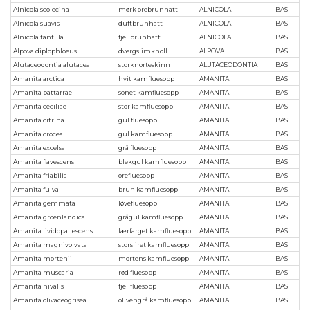
Alnicola scolecina
mørk orebrunhatt
ALNICOLA
BAS
Alnicola suavis
duftbrunhatt
ALNICOLA
BAS
Alnicola tantilla
fjellbrunhatt
ALNICOLA
BAS
Alpova diplophloeus
dvergslimknoll
ALPOVA
BAS
Alutaceodontia alutacea
storknorteskinn
ALUTACEODONTIA
BAS
Amanita arctica
hvit kamfluesopp
AMANITA
BAS
Amanita battarrae
sonet kamfluesopp
AMANITA
BAS
Amanita ceciliae
stor kamfluesopp
AMANITA
BAS
Amanita citrina
gul fluesopp
AMANITA
BAS
Amanita crocea
gul kamfluesopp
AMANITA
BAS
Amanita excelsa
grå fluesopp
AMANITA
BAS
Amanita flavescens
blekgul kamfluesopp
AMANITA
BAS
Amanita friabilis
orefluesopp
AMANITA
BAS
Amanita fulva
brun kamfluesopp
AMANITA
BAS
Amanita gemmata
løvefluesopp
AMANITA
BAS
Amanita groenlandica
grågul kamfluesopp
AMANITA
BAS
Amanita lividopallescens
lærfarget kamfluesopp
AMANITA
BAS
Amanita magnivolvata
storsliret kamfluesopp
AMANITA
BAS
Amanita mortenii
mortens kamfluesopp
AMANITA
BAS
Amanita muscaria
rød fluesopp
AMANITA
BAS
Amanita nivalis
fjellfluesopp
AMANITA
BAS
Amanita olivaceogrisea
olivengrå kamfluesopp
AMANITA
BAS