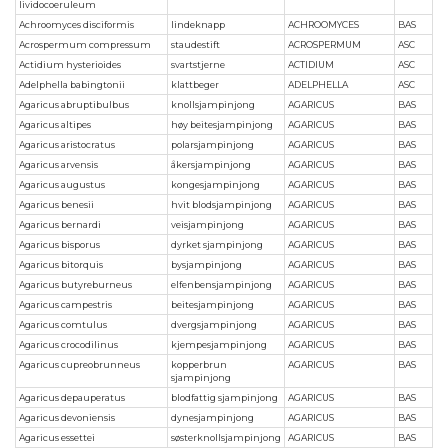
lividocoeruleum
Achroomyces disciformis
lindeknapp
ACHROOMYCES
BAS
Acrospermum compressum
staudestift
ACROSPERMUM
ASC
Actidium hysterioides
svartstjerne
ACTIDIUM
ASC
Adelphella babingtonii
klattbeger
ADELPHELLA
ASC
Agaricus abruptibulbus
knollsjampinjong
AGARICUS
BAS
Agaricus altipes
høy beitesjampinjong
AGARICUS
BAS
Agaricus aristocratus
polarsjampinjong
AGARICUS
BAS
Agaricus arvensis
åkersjampinjong
AGARICUS
BAS
Agaricus augustus
kongesjampinjong
AGARICUS
BAS
Agaricus benesii
hvit blodsjampinjong
AGARICUS
BAS
Agaricus bernardi
veisjampinjong
AGARICUS
BAS
Agaricus bisporus
dyrket sjampinjong
AGARICUS
BAS
Agaricus bitorquis
bysjampinjong
AGARICUS
BAS
Agaricus butyreburneus
elfenbensjampinjong
AGARICUS
BAS
Agaricus campestris
beitesjampinjong
AGARICUS
BAS
Agaricus comtulus
dvergsjampinjong
AGARICUS
BAS
Agaricus crocodilinus
kjempesjampinjong
AGARICUS
BAS
Agaricus cupreobrunneus
kopperbrun
AGARICUS
BAS
sjampinjong
Agaricus depauperatus
blodfattig sjampinjong
AGARICUS
BAS
Agaricus devoniensis
dynesjampinjong
AGARICUS
BAS
Agaricus essettei
søsterknollsjampinjong
AGARICUS
BAS