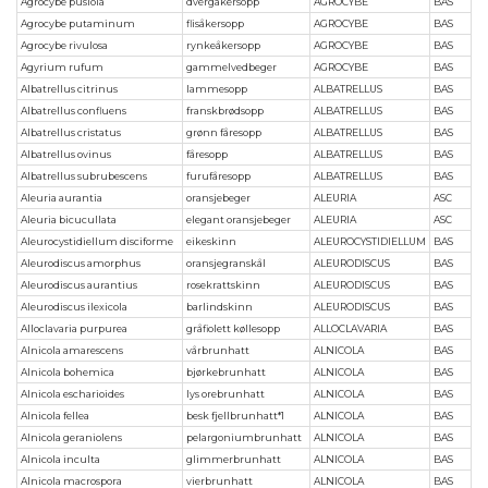
Agrocybe pusiola
dvergåkersopp
AGROCYBE
BAS
Agrocybe putaminum
flisåkersopp
AGROCYBE
BAS
Agrocybe rivulosa
rynkeåkersopp
AGROCYBE
BAS
Agyrium rufum
gammelvedbeger
AGROCYBE
BAS
Albatrellus citrinus
lammesopp
ALBATRELLUS
BAS
Albatrellus confluens
franskbrødsopp
ALBATRELLUS
BAS
Albatrellus cristatus
grønn fåresopp
ALBATRELLUS
BAS
Albatrellus ovinus
fåresopp
ALBATRELLUS
BAS
Albatrellus subrubescens
furufåresopp
ALBATRELLUS
BAS
Aleuria aurantia
oransjebeger
ALEURIA
ASC
Aleuria bicucullata
elegant oransjebeger
ALEURIA
ASC
Aleurocystidiellum disciforme
eikeskinn
ALEUROCYSTIDIELLUM
BAS
Aleurodiscus amorphus
oransjegranskål
ALEURODISCUS
BAS
Aleurodiscus aurantius
rosekrattskinn
ALEURODISCUS
BAS
Aleurodiscus ilexicola
barlindskinn
ALEURODISCUS
BAS
Alloclavaria purpurea
gråfiolett køllesopp
ALLOCLAVARIA
BAS
Alnicola amarescens
vårbrunhatt
ALNICOLA
BAS
Alnicola bohemica
bjørkebrunhatt
ALNICOLA
BAS
Alnicola escharioides
lys orebrunhatt
ALNICOLA
BAS
Alnicola fellea
besk fjellbrunhatt*1
ALNICOLA
BAS
Alnicola geraniolens
pelargoniumbrunhatt
ALNICOLA
BAS
Alnicola inculta
glimmerbrunhatt
ALNICOLA
BAS
Alnicola macrospora
vierbrunhatt
ALNICOLA
BAS