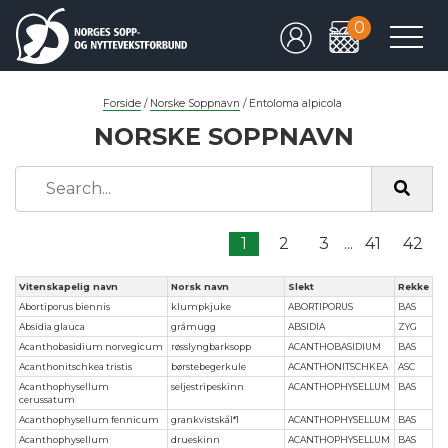
0
Forside
/
Norske Soppnavn
/
Entoloma alpicola
NORSKE SOPPNAVN
1
2
3
...
41
42
Vitenskapelig navn
Norsk navn
Slekt
Rekke
Abortiporus biennis
klumpkjuke
ABORTIPORUS
BAS
Absidia glauca
gråmugg
ABSIDIA
ZYG
Acanthobasidium norvegicum
røsslyngbarksopp
ACANTHOBASIDIUM
BAS
Acanthonitschkea tristis
børstebegerkule
ACANTHONITSCHKEA
ASC
Acanthophysellum
seljestripeskinn
ACANTHOPHYSELLUM
BAS
cerussatum
Acanthophysellum fennicum
grankvistskål*1
ACANTHOPHYSELLUM
BAS
Acanthophysellum
drueskinn
ACANTHOPHYSELLUM
BAS