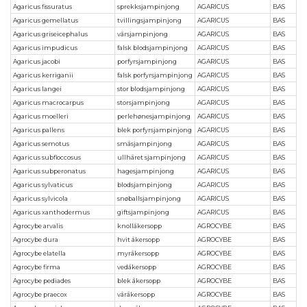
Agaricus fissuratus
sprekksjampinjong
AGARICUS
BAS
Agaricus gemellatus
tvillingsjampinjong
AGARICUS
BAS
Agaricus griseicephalus
vårsjampinjong
AGARICUS
BAS
Agaricus impudicus
falsk blodsjampinjong
AGARICUS
BAS
Agaricus jacobi
porfyrsjampinjong
AGARICUS
BAS
Agaricus kerriganii
falsk porfyrsjampinjong
AGARICUS
BAS
Agaricus langei
stor blodsjampinjong
AGARICUS
BAS
Agaricus macrocarpus
storsjampinjong
AGARICUS
BAS
Agaricus moelleri
perlehønesjampinjong
AGARICUS
BAS
Agaricus pallens
blek porfyrsjampinjong
AGARICUS
BAS
Agaricus semotus
småsjampinjong
AGARICUS
BAS
Agaricus subfloccosus
ullhåret sjampinjong
AGARICUS
BAS
Agaricus subperonatus
hagesjampinjong
AGARICUS
BAS
Agaricus sylvaticus
blodsjampinjong
AGARICUS
BAS
Agaricus sylvicola
snøballsjampinjong
AGARICUS
BAS
Agaricus xanthodermus
giftsjampinjong
AGARICUS
BAS
Agrocybe arvalis
knollåkersopp
AGROCYBE
BAS
Agrocybe dura
hvit åkersopp
AGROCYBE
BAS
Agrocybe elatella
myråkersopp
AGROCYBE
BAS
Agrocybe firma
vedåkersopp
AGROCYBE
BAS
Agrocybe pediades
blek åkersopp
AGROCYBE
BAS
Agrocybe praecox
våråkersopp
AGROCYBE
BAS