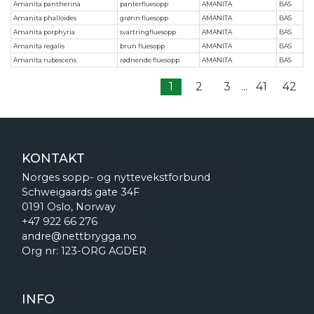
Amanita pantherina
panterfluesopp
AMANITA
BAS
Amanita phalloides
grønn fluesopp
AMANITA
BAS
Amanita porphyria
svartringfluesopp
AMANITA
BAS
Amanita regalis
brun fluesopp
AMANITA
BAS
Amanita rubescens
rødnende fluesopp
AMANITA
BAS
1
2
3
...
41
42
KONTAKT
Norges sopp- og nyttevekstforbund
Schweigaards gate 34F
0191 Oslo, Norway
+47 922 66 276
andre@nettbrygga.no
Org nr: 123-ORG AGDER
INFO