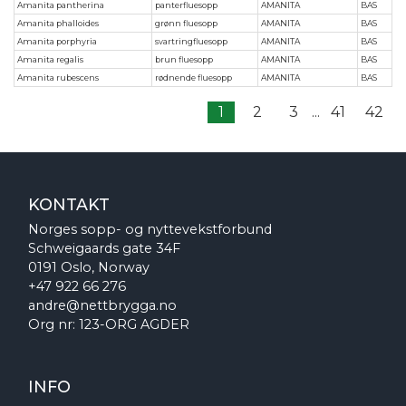
Amanita pantherina
panterfluesopp
AMANITA
BAS
Amanita phalloides
grønn fluesopp
AMANITA
BAS
Amanita porphyria
svartringfluesopp
AMANITA
BAS
Amanita regalis
brun fluesopp
AMANITA
BAS
Amanita rubescens
rødnende fluesopp
AMANITA
BAS
1
2
3
...
41
42
KONTAKT
Norges sopp- og nyttevekstforbund
Schweigaards gate 34F
0191 Oslo, Norway
+47 922 66 276
andre@nettbrygga.no
Org nr: 123-ORG AGDER
INFO