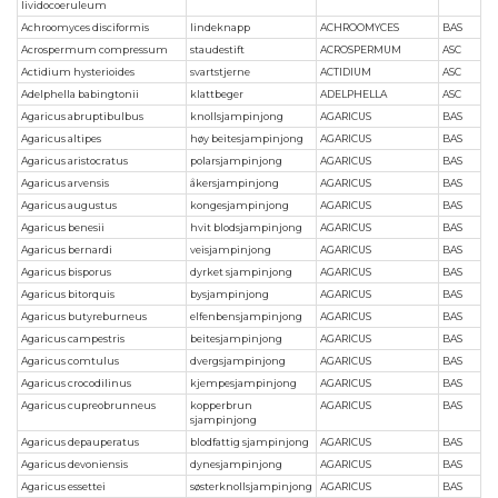
lividocoeruleum
Achroomyces disciformis
lindeknapp
ACHROOMYCES
BAS
Acrospermum compressum
staudestift
ACROSPERMUM
ASC
Actidium hysterioides
svartstjerne
ACTIDIUM
ASC
Adelphella babingtonii
klattbeger
ADELPHELLA
ASC
Agaricus abruptibulbus
knollsjampinjong
AGARICUS
BAS
Agaricus altipes
høy beitesjampinjong
AGARICUS
BAS
Agaricus aristocratus
polarsjampinjong
AGARICUS
BAS
Agaricus arvensis
åkersjampinjong
AGARICUS
BAS
Agaricus augustus
kongesjampinjong
AGARICUS
BAS
Agaricus benesii
hvit blodsjampinjong
AGARICUS
BAS
Agaricus bernardi
veisjampinjong
AGARICUS
BAS
Agaricus bisporus
dyrket sjampinjong
AGARICUS
BAS
Agaricus bitorquis
bysjampinjong
AGARICUS
BAS
Agaricus butyreburneus
elfenbensjampinjong
AGARICUS
BAS
Agaricus campestris
beitesjampinjong
AGARICUS
BAS
Agaricus comtulus
dvergsjampinjong
AGARICUS
BAS
Agaricus crocodilinus
kjempesjampinjong
AGARICUS
BAS
Agaricus cupreobrunneus
kopperbrun
AGARICUS
BAS
sjampinjong
Agaricus depauperatus
blodfattig sjampinjong
AGARICUS
BAS
Agaricus devoniensis
dynesjampinjong
AGARICUS
BAS
Agaricus essettei
søsterknollsjampinjong
AGARICUS
BAS