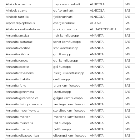
Alnicola scolecina
mørk orebrunhatt
ALNICOLA
BAS
Alnicola suavis
duftbrunhatt
ALNICOLA
BAS
Alnicola tantilla
fjellbrunhatt
ALNICOLA
BAS
Alpova diplophloeus
dvergslimknoll
ALPOVA
BAS
Alutaceodontia alutacea
storknorteskinn
ALUTACEODONTIA
BAS
Amanita arctica
hvit kamfluesopp
AMANITA
BAS
Amanita battarrae
sonet kamfluesopp
AMANITA
BAS
Amanita ceciliae
stor kamfluesopp
AMANITA
BAS
Amanita citrina
gul fluesopp
AMANITA
BAS
Amanita crocea
gul kamfluesopp
AMANITA
BAS
Amanita excelsa
grå fluesopp
AMANITA
BAS
Amanita flavescens
blekgul kamfluesopp
AMANITA
BAS
Amanita friabilis
orefluesopp
AMANITA
BAS
Amanita fulva
brun kamfluesopp
AMANITA
BAS
Amanita gemmata
løvefluesopp
AMANITA
BAS
Amanita groenlandica
grågul kamfluesopp
AMANITA
BAS
Amanita lividopallescens
lærfarget kamfluesopp
AMANITA
BAS
Amanita magnivolvata
storsliret kamfluesopp
AMANITA
BAS
Amanita mortenii
mortens kamfluesopp
AMANITA
BAS
Amanita muscaria
rød fluesopp
AMANITA
BAS
Amanita nivalis
fjellfluesopp
AMANITA
BAS
Amanita olivaceogrisea
olivengrå kamfluesopp
AMANITA
BAS