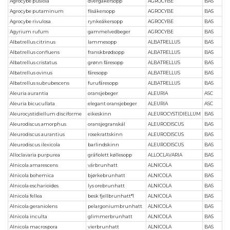
Agrocybe pusiola
dvergåkersopp
AGROCYBE
BAS
Agrocybe putaminum
flisåkersopp
AGROCYBE
BAS
Agrocybe rivulosa
rynkeåkersopp
AGROCYBE
BAS
Agyrium rufum
gammelvedbeger
AGROCYBE
BAS
Albatrellus citrinus
lammesopp
ALBATRELLUS
BAS
Albatrellus confluens
franskbrødsopp
ALBATRELLUS
BAS
Albatrellus cristatus
grønn fåresopp
ALBATRELLUS
BAS
Albatrellus ovinus
fåresopp
ALBATRELLUS
BAS
Albatrellus subrubescens
furufåresopp
ALBATRELLUS
BAS
Aleuria aurantia
oransjebeger
ALEURIA
ASC
Aleuria bicucullata
elegant oransjebeger
ALEURIA
ASC
Aleurocystidiellum disciforme
eikeskinn
ALEUROCYSTIDIELLUM
BAS
Aleurodiscus amorphus
oransjegranskål
ALEURODISCUS
BAS
Aleurodiscus aurantius
rosekrattskinn
ALEURODISCUS
BAS
Aleurodiscus ilexicola
barlindskinn
ALEURODISCUS
BAS
Alloclavaria purpurea
gråfiolett køllesopp
ALLOCLAVARIA
BAS
Alnicola amarescens
vårbrunhatt
ALNICOLA
BAS
Alnicola bohemica
bjørkebrunhatt
ALNICOLA
BAS
Alnicola escharioides
lys orebrunhatt
ALNICOLA
BAS
Alnicola fellea
besk fjellbrunhatt*1
ALNICOLA
BAS
Alnicola geraniolens
pelargoniumbrunhatt
ALNICOLA
BAS
Alnicola inculta
glimmerbrunhatt
ALNICOLA
BAS
Alnicola macrospora
vierbrunhatt
ALNICOLA
BAS