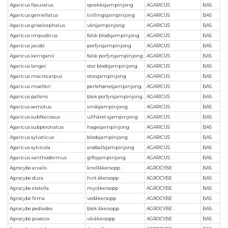
Agaricus fissuratus
sprekksjampinjong
AGARICUS
BAS
Agaricus gemellatus
tvillingsjampinjong
AGARICUS
BAS
Agaricus griseicephalus
vårsjampinjong
AGARICUS
BAS
Agaricus impudicus
falsk blodsjampinjong
AGARICUS
BAS
Agaricus jacobi
porfyrsjampinjong
AGARICUS
BAS
Agaricus kerriganii
falsk porfyrsjampinjong
AGARICUS
BAS
Agaricus langei
stor blodsjampinjong
AGARICUS
BAS
Agaricus macrocarpus
storsjampinjong
AGARICUS
BAS
Agaricus moelleri
perlehønesjampinjong
AGARICUS
BAS
Agaricus pallens
blek porfyrsjampinjong
AGARICUS
BAS
Agaricus semotus
småsjampinjong
AGARICUS
BAS
Agaricus subfloccosus
ullhåret sjampinjong
AGARICUS
BAS
Agaricus subperonatus
hagesjampinjong
AGARICUS
BAS
Agaricus sylvaticus
blodsjampinjong
AGARICUS
BAS
Agaricus sylvicola
snøballsjampinjong
AGARICUS
BAS
Agaricus xanthodermus
giftsjampinjong
AGARICUS
BAS
Agrocybe arvalis
knollåkersopp
AGROCYBE
BAS
Agrocybe dura
hvit åkersopp
AGROCYBE
BAS
Agrocybe elatella
myråkersopp
AGROCYBE
BAS
Agrocybe firma
vedåkersopp
AGROCYBE
BAS
Agrocybe pediades
blek åkersopp
AGROCYBE
BAS
Agrocybe praecox
våråkersopp
AGROCYBE
BAS