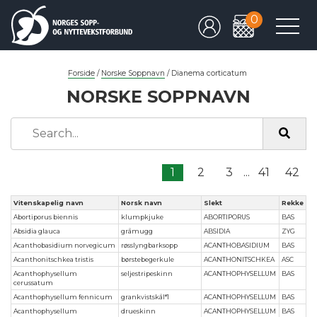
0
Forside
/
Norske Soppnavn
/
Dianema corticatum
NORSKE SOPPNAVN
1
2
3
...
41
42
Vitenskapelig navn
Norsk navn
Slekt
Rekke
Abortiporus biennis
klumpkjuke
ABORTIPORUS
BAS
Absidia glauca
gråmugg
ABSIDIA
ZYG
Acanthobasidium norvegicum
røsslyngbarksopp
ACANTHOBASIDIUM
BAS
Acanthonitschkea tristis
børstebegerkule
ACANTHONITSCHKEA
ASC
Acanthophysellum
seljestripeskinn
ACANTHOPHYSELLUM
BAS
cerussatum
Acanthophysellum fennicum
grankvistskål*1
ACANTHOPHYSELLUM
BAS
Acanthophysellum
drueskinn
ACANTHOPHYSELLUM
BAS