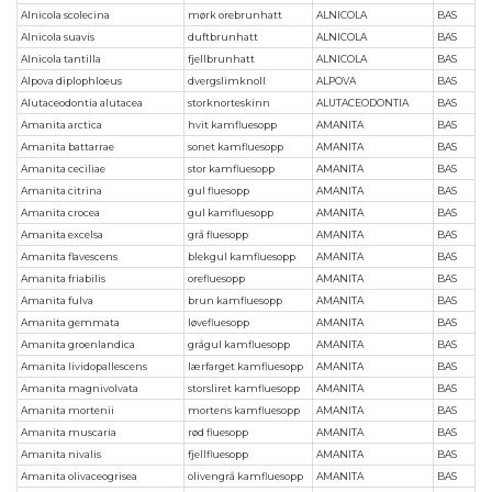
Alnicola scolecina
mørk orebrunhatt
ALNICOLA
BAS
Alnicola suavis
duftbrunhatt
ALNICOLA
BAS
Alnicola tantilla
fjellbrunhatt
ALNICOLA
BAS
Alpova diplophloeus
dvergslimknoll
ALPOVA
BAS
Alutaceodontia alutacea
storknorteskinn
ALUTACEODONTIA
BAS
Amanita arctica
hvit kamfluesopp
AMANITA
BAS
Amanita battarrae
sonet kamfluesopp
AMANITA
BAS
Amanita ceciliae
stor kamfluesopp
AMANITA
BAS
Amanita citrina
gul fluesopp
AMANITA
BAS
Amanita crocea
gul kamfluesopp
AMANITA
BAS
Amanita excelsa
grå fluesopp
AMANITA
BAS
Amanita flavescens
blekgul kamfluesopp
AMANITA
BAS
Amanita friabilis
orefluesopp
AMANITA
BAS
Amanita fulva
brun kamfluesopp
AMANITA
BAS
Amanita gemmata
løvefluesopp
AMANITA
BAS
Amanita groenlandica
grågul kamfluesopp
AMANITA
BAS
Amanita lividopallescens
lærfarget kamfluesopp
AMANITA
BAS
Amanita magnivolvata
storsliret kamfluesopp
AMANITA
BAS
Amanita mortenii
mortens kamfluesopp
AMANITA
BAS
Amanita muscaria
rød fluesopp
AMANITA
BAS
Amanita nivalis
fjellfluesopp
AMANITA
BAS
Amanita olivaceogrisea
olivengrå kamfluesopp
AMANITA
BAS