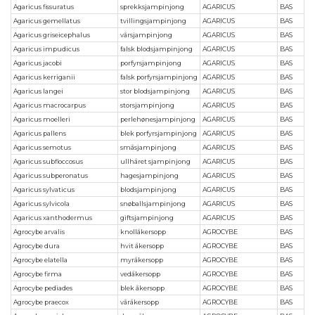
Agaricus fissuratus
sprekksjampinjong
AGARICUS
BAS
Agaricus gemellatus
tvillingsjampinjong
AGARICUS
BAS
Agaricus griseicephalus
vårsjampinjong
AGARICUS
BAS
Agaricus impudicus
falsk blodsjampinjong
AGARICUS
BAS
Agaricus jacobi
porfyrsjampinjong
AGARICUS
BAS
Agaricus kerriganii
falsk porfyrsjampinjong
AGARICUS
BAS
Agaricus langei
stor blodsjampinjong
AGARICUS
BAS
Agaricus macrocarpus
storsjampinjong
AGARICUS
BAS
Agaricus moelleri
perlehønesjampinjong
AGARICUS
BAS
Agaricus pallens
blek porfyrsjampinjong
AGARICUS
BAS
Agaricus semotus
småsjampinjong
AGARICUS
BAS
Agaricus subfloccosus
ullhåret sjampinjong
AGARICUS
BAS
Agaricus subperonatus
hagesjampinjong
AGARICUS
BAS
Agaricus sylvaticus
blodsjampinjong
AGARICUS
BAS
Agaricus sylvicola
snøballsjampinjong
AGARICUS
BAS
Agaricus xanthodermus
giftsjampinjong
AGARICUS
BAS
Agrocybe arvalis
knollåkersopp
AGROCYBE
BAS
Agrocybe dura
hvit åkersopp
AGROCYBE
BAS
Agrocybe elatella
myråkersopp
AGROCYBE
BAS
Agrocybe firma
vedåkersopp
AGROCYBE
BAS
Agrocybe pediades
blek åkersopp
AGROCYBE
BAS
Agrocybe praecox
våråkersopp
AGROCYBE
BAS