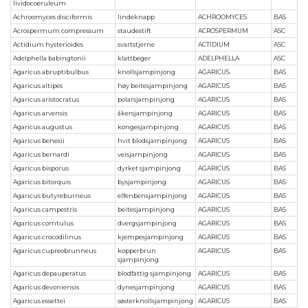
lividocoeruleum
Achroomyces disciformis
lindeknapp
ACHROOMYCES
BAS
Acrospermum compressum
staudestift
ACROSPERMUM
ASC
Actidium hysterioides
svartstjerne
ACTIDIUM
ASC
Adelphella babingtonii
klattbeger
ADELPHELLA
ASC
Agaricus abruptibulbus
knollsjampinjong
AGARICUS
BAS
Agaricus altipes
høy beitesjampinjong
AGARICUS
BAS
Agaricus aristocratus
polarsjampinjong
AGARICUS
BAS
Agaricus arvensis
åkersjampinjong
AGARICUS
BAS
Agaricus augustus
kongesjampinjong
AGARICUS
BAS
Agaricus benesii
hvit blodsjampinjong
AGARICUS
BAS
Agaricus bernardi
veisjampinjong
AGARICUS
BAS
Agaricus bisporus
dyrket sjampinjong
AGARICUS
BAS
Agaricus bitorquis
bysjampinjong
AGARICUS
BAS
Agaricus butyreburneus
elfenbensjampinjong
AGARICUS
BAS
Agaricus campestris
beitesjampinjong
AGARICUS
BAS
Agaricus comtulus
dvergsjampinjong
AGARICUS
BAS
Agaricus crocodilinus
kjempesjampinjong
AGARICUS
BAS
Agaricus cupreobrunneus
kopperbrun
AGARICUS
BAS
sjampinjong
Agaricus depauperatus
blodfattig sjampinjong
AGARICUS
BAS
Agaricus devoniensis
dynesjampinjong
AGARICUS
BAS
Agaricus essettei
søsterknollsjampinjong
AGARICUS
BAS