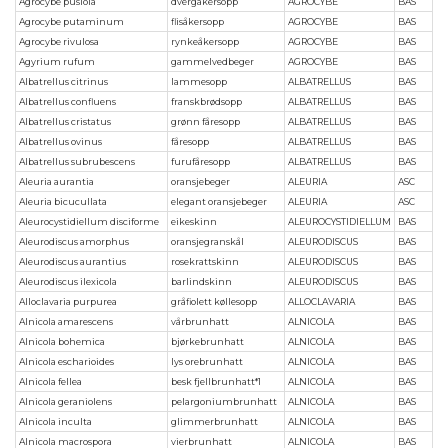
Agrocybe pusiola
dvergåkersopp
AGROCYBE
BAS
Agrocybe putaminum
flisåkersopp
AGROCYBE
BAS
Agrocybe rivulosa
rynkeåkersopp
AGROCYBE
BAS
Agyrium rufum
gammelvedbeger
AGROCYBE
BAS
Albatrellus citrinus
lammesopp
ALBATRELLUS
BAS
Albatrellus confluens
franskbrødsopp
ALBATRELLUS
BAS
Albatrellus cristatus
grønn fåresopp
ALBATRELLUS
BAS
Albatrellus ovinus
fåresopp
ALBATRELLUS
BAS
Albatrellus subrubescens
furufåresopp
ALBATRELLUS
BAS
Aleuria aurantia
oransjebeger
ALEURIA
ASC
Aleuria bicucullata
elegant oransjebeger
ALEURIA
ASC
Aleurocystidiellum disciforme
eikeskinn
ALEUROCYSTIDIELLUM
BAS
Aleurodiscus amorphus
oransjegranskål
ALEURODISCUS
BAS
Aleurodiscus aurantius
rosekrattskinn
ALEURODISCUS
BAS
Aleurodiscus ilexicola
barlindskinn
ALEURODISCUS
BAS
Alloclavaria purpurea
gråfiolett køllesopp
ALLOCLAVARIA
BAS
Alnicola amarescens
vårbrunhatt
ALNICOLA
BAS
Alnicola bohemica
bjørkebrunhatt
ALNICOLA
BAS
Alnicola escharioides
lys orebrunhatt
ALNICOLA
BAS
Alnicola fellea
besk fjellbrunhatt*1
ALNICOLA
BAS
Alnicola geraniolens
pelargoniumbrunhatt
ALNICOLA
BAS
Alnicola inculta
glimmerbrunhatt
ALNICOLA
BAS
Alnicola macrospora
vierbrunhatt
ALNICOLA
BAS