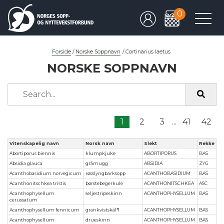
0
Forside
/
Norske Soppnavn
/
Cortinarius laetus
NORSKE SOPPNAVN
1
2
3
...
41
42
Vitenskapelig navn
Norsk navn
Slekt
Rekke
Abortiporus biennis
klumpkjuke
ABORTIPORUS
BAS
Absidia glauca
gråmugg
ABSIDIA
ZYG
Acanthobasidium norvegicum
røsslyngbarksopp
ACANTHOBASIDIUM
BAS
Acanthonitschkea tristis
børstebegerkule
ACANTHONITSCHKEA
ASC
Acanthophysellum
seljestripeskinn
ACANTHOPHYSELLUM
BAS
cerussatum
Acanthophysellum fennicum
grankvistskål*1
ACANTHOPHYSELLUM
BAS
Acanthophysellum
drueskinn
ACANTHOPHYSELLUM
BAS