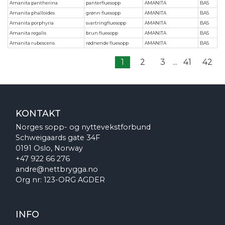
Amanita pantherina
panterfluesopp
AMANITA
BAS
Amanita phalloides
grønn fluesopp
AMANITA
BAS
Amanita porphyria
svartringfluesopp
AMANITA
BAS
Amanita regalis
brun fluesopp
AMANITA
BAS
Amanita rubescens
rødnende fluesopp
AMANITA
BAS
1
2
3
...
41
42
KONTAKT
Norges sopp- og nyttevekstforbund
Schweigaards gate 34F
0191 Oslo, Norway
+47 922 66 276
andre@nettbrygga.no
Org nr: 123-ORG AGDER
INFO