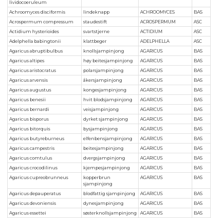
lividocoeruleum
Achroomyces disciformis
lindeknapp
ACHROOMYCES
BAS
Acrospermum compressum
staudestift
ACROSPERMUM
ASC
Actidium hysterioides
svartstjerne
ACTIDIUM
ASC
Adelphella babingtonii
klattbeger
ADELPHELLA
ASC
Agaricus abruptibulbus
knollsjampinjong
AGARICUS
BAS
Agaricus altipes
høy beitesjampinjong
AGARICUS
BAS
Agaricus aristocratus
polarsjampinjong
AGARICUS
BAS
Agaricus arvensis
åkersjampinjong
AGARICUS
BAS
Agaricus augustus
kongesjampinjong
AGARICUS
BAS
Agaricus benesii
hvit blodsjampinjong
AGARICUS
BAS
Agaricus bernardi
veisjampinjong
AGARICUS
BAS
Agaricus bisporus
dyrket sjampinjong
AGARICUS
BAS
Agaricus bitorquis
bysjampinjong
AGARICUS
BAS
Agaricus butyreburneus
elfenbensjampinjong
AGARICUS
BAS
Agaricus campestris
beitesjampinjong
AGARICUS
BAS
Agaricus comtulus
dvergsjampinjong
AGARICUS
BAS
Agaricus crocodilinus
kjempesjampinjong
AGARICUS
BAS
Agaricus cupreobrunneus
kopperbrun
AGARICUS
BAS
sjampinjong
Agaricus depauperatus
blodfattig sjampinjong
AGARICUS
BAS
Agaricus devoniensis
dynesjampinjong
AGARICUS
BAS
Agaricus essettei
søsterknollsjampinjong
AGARICUS
BAS