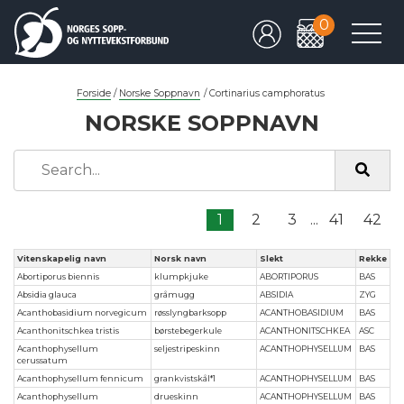
0
Forside
/
Norske Soppnavn
/
Cortinarius camphoratus
NORSKE SOPPNAVN
1
2
3
...
41
42
Vitenskapelig navn
Norsk navn
Slekt
Rekke
Abortiporus biennis
klumpkjuke
ABORTIPORUS
BAS
Absidia glauca
gråmugg
ABSIDIA
ZYG
Acanthobasidium norvegicum
røsslyngbarksopp
ACANTHOBASIDIUM
BAS
Acanthonitschkea tristis
børstebegerkule
ACANTHONITSCHKEA
ASC
Acanthophysellum
seljestripeskinn
ACANTHOPHYSELLUM
BAS
cerussatum
Acanthophysellum fennicum
grankvistskål*1
ACANTHOPHYSELLUM
BAS
Acanthophysellum
drueskinn
ACANTHOPHYSELLUM
BAS