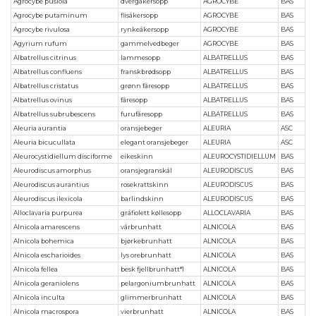
Agrocybe pusiola
dvergåkersopp
AGROCYBE
BAS
Agrocybe putaminum
flisåkersopp
AGROCYBE
BAS
Agrocybe rivulosa
rynkeåkersopp
AGROCYBE
BAS
Agyrium rufum
gammelvedbeger
AGROCYBE
BAS
Albatrellus citrinus
lammesopp
ALBATRELLUS
BAS
Albatrellus confluens
franskbrødsopp
ALBATRELLUS
BAS
Albatrellus cristatus
grønn fåresopp
ALBATRELLUS
BAS
Albatrellus ovinus
fåresopp
ALBATRELLUS
BAS
Albatrellus subrubescens
furufåresopp
ALBATRELLUS
BAS
Aleuria aurantia
oransjebeger
ALEURIA
ASC
Aleuria bicucullata
elegant oransjebeger
ALEURIA
ASC
Aleurocystidiellum disciforme
eikeskinn
ALEUROCYSTIDIELLUM
BAS
Aleurodiscus amorphus
oransjegranskål
ALEURODISCUS
BAS
Aleurodiscus aurantius
rosekrattskinn
ALEURODISCUS
BAS
Aleurodiscus ilexicola
barlindskinn
ALEURODISCUS
BAS
Alloclavaria purpurea
gråfiolett køllesopp
ALLOCLAVARIA
BAS
Alnicola amarescens
vårbrunhatt
ALNICOLA
BAS
Alnicola bohemica
bjørkebrunhatt
ALNICOLA
BAS
Alnicola escharioides
lys orebrunhatt
ALNICOLA
BAS
Alnicola fellea
besk fjellbrunhatt*1
ALNICOLA
BAS
Alnicola geraniolens
pelargoniumbrunhatt
ALNICOLA
BAS
Alnicola inculta
glimmerbrunhatt
ALNICOLA
BAS
Alnicola macrospora
vierbrunhatt
ALNICOLA
BAS