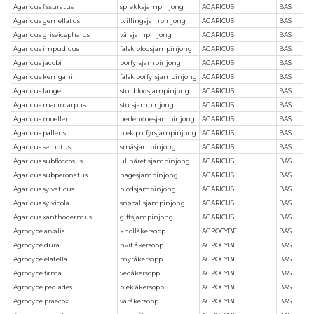
Agaricus fissuratus
sprekksjampinjong
AGARICUS
BAS
Agaricus gemellatus
tvillingsjampinjong
AGARICUS
BAS
Agaricus griseicephalus
vårsjampinjong
AGARICUS
BAS
Agaricus impudicus
falsk blodsjampinjong
AGARICUS
BAS
Agaricus jacobi
porfyrsjampinjong
AGARICUS
BAS
Agaricus kerriganii
falsk porfyrsjampinjong
AGARICUS
BAS
Agaricus langei
stor blodsjampinjong
AGARICUS
BAS
Agaricus macrocarpus
storsjampinjong
AGARICUS
BAS
Agaricus moelleri
perlehønesjampinjong
AGARICUS
BAS
Agaricus pallens
blek porfyrsjampinjong
AGARICUS
BAS
Agaricus semotus
småsjampinjong
AGARICUS
BAS
Agaricus subfloccosus
ullhåret sjampinjong
AGARICUS
BAS
Agaricus subperonatus
hagesjampinjong
AGARICUS
BAS
Agaricus sylvaticus
blodsjampinjong
AGARICUS
BAS
Agaricus sylvicola
snøballsjampinjong
AGARICUS
BAS
Agaricus xanthodermus
giftsjampinjong
AGARICUS
BAS
Agrocybe arvalis
knollåkersopp
AGROCYBE
BAS
Agrocybe dura
hvit åkersopp
AGROCYBE
BAS
Agrocybe elatella
myråkersopp
AGROCYBE
BAS
Agrocybe firma
vedåkersopp
AGROCYBE
BAS
Agrocybe pediades
blek åkersopp
AGROCYBE
BAS
Agrocybe praecox
våråkersopp
AGROCYBE
BAS