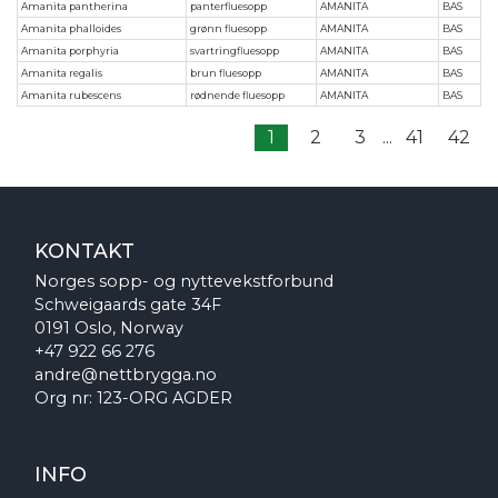
Amanita pantherina
panterfluesopp
AMANITA
BAS
Amanita phalloides
grønn fluesopp
AMANITA
BAS
Amanita porphyria
svartringfluesopp
AMANITA
BAS
Amanita regalis
brun fluesopp
AMANITA
BAS
Amanita rubescens
rødnende fluesopp
AMANITA
BAS
1
2
3
...
41
42
KONTAKT
Norges sopp- og nyttevekstforbund
Schweigaards gate 34F
0191 Oslo, Norway
+47 922 66 276
andre@nettbrygga.no
Org nr: 123-ORG AGDER
INFO