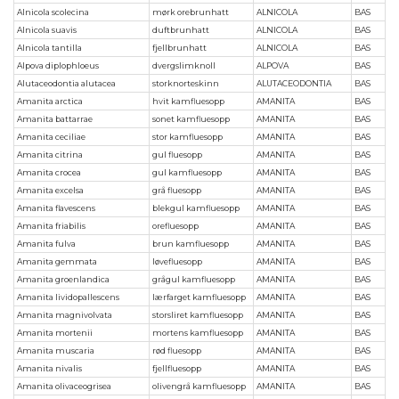
Alnicola scolecina
mørk orebrunhatt
ALNICOLA
BAS
Alnicola suavis
duftbrunhatt
ALNICOLA
BAS
Alnicola tantilla
fjellbrunhatt
ALNICOLA
BAS
Alpova diplophloeus
dvergslimknoll
ALPOVA
BAS
Alutaceodontia alutacea
storknorteskinn
ALUTACEODONTIA
BAS
Amanita arctica
hvit kamfluesopp
AMANITA
BAS
Amanita battarrae
sonet kamfluesopp
AMANITA
BAS
Amanita ceciliae
stor kamfluesopp
AMANITA
BAS
Amanita citrina
gul fluesopp
AMANITA
BAS
Amanita crocea
gul kamfluesopp
AMANITA
BAS
Amanita excelsa
grå fluesopp
AMANITA
BAS
Amanita flavescens
blekgul kamfluesopp
AMANITA
BAS
Amanita friabilis
orefluesopp
AMANITA
BAS
Amanita fulva
brun kamfluesopp
AMANITA
BAS
Amanita gemmata
løvefluesopp
AMANITA
BAS
Amanita groenlandica
grågul kamfluesopp
AMANITA
BAS
Amanita lividopallescens
lærfarget kamfluesopp
AMANITA
BAS
Amanita magnivolvata
storsliret kamfluesopp
AMANITA
BAS
Amanita mortenii
mortens kamfluesopp
AMANITA
BAS
Amanita muscaria
rød fluesopp
AMANITA
BAS
Amanita nivalis
fjellfluesopp
AMANITA
BAS
Amanita olivaceogrisea
olivengrå kamfluesopp
AMANITA
BAS