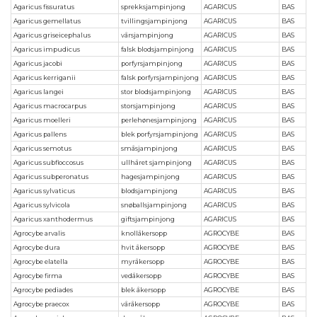
Agaricus fissuratus
sprekksjampinjong
AGARICUS
BAS
Agaricus gemellatus
tvillingsjampinjong
AGARICUS
BAS
Agaricus griseicephalus
vårsjampinjong
AGARICUS
BAS
Agaricus impudicus
falsk blodsjampinjong
AGARICUS
BAS
Agaricus jacobi
porfyrsjampinjong
AGARICUS
BAS
Agaricus kerriganii
falsk porfyrsjampinjong
AGARICUS
BAS
Agaricus langei
stor blodsjampinjong
AGARICUS
BAS
Agaricus macrocarpus
storsjampinjong
AGARICUS
BAS
Agaricus moelleri
perlehønesjampinjong
AGARICUS
BAS
Agaricus pallens
blek porfyrsjampinjong
AGARICUS
BAS
Agaricus semotus
småsjampinjong
AGARICUS
BAS
Agaricus subfloccosus
ullhåret sjampinjong
AGARICUS
BAS
Agaricus subperonatus
hagesjampinjong
AGARICUS
BAS
Agaricus sylvaticus
blodsjampinjong
AGARICUS
BAS
Agaricus sylvicola
snøballsjampinjong
AGARICUS
BAS
Agaricus xanthodermus
giftsjampinjong
AGARICUS
BAS
Agrocybe arvalis
knollåkersopp
AGROCYBE
BAS
Agrocybe dura
hvit åkersopp
AGROCYBE
BAS
Agrocybe elatella
myråkersopp
AGROCYBE
BAS
Agrocybe firma
vedåkersopp
AGROCYBE
BAS
Agrocybe pediades
blek åkersopp
AGROCYBE
BAS
Agrocybe praecox
våråkersopp
AGROCYBE
BAS