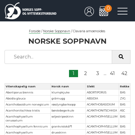
0
Forside
/
Norske Soppnavn
/
Clavaria amoenoides
NORSKE SOPPNAVN
1
2
3
...
41
42
Vitenskapelig navn
Norsk navn
Slekt
Rekke
Abortiporus biennis
klumpkjuke
ABORTIPORUS
BAS
Absidia glauca
gråmugg
ABSIDIA
ZYG
Acanthobasidium norvegicum
røsslyngbarksopp
ACANTHOBASIDIUM
BAS
Acanthonitschkea tristis
børstebegerkule
ACANTHONITSCHKEA
ASC
Acanthophysellum
seljestripeskinn
ACANTHOPHYSELLUM
BAS
cerussatum
Acanthophysellum fennicum
grankvistskål*1
ACANTHOPHYSELLUM
BAS
Acanthophysellum
drueskinn
ACANTHOPHYSELLUM
BAS