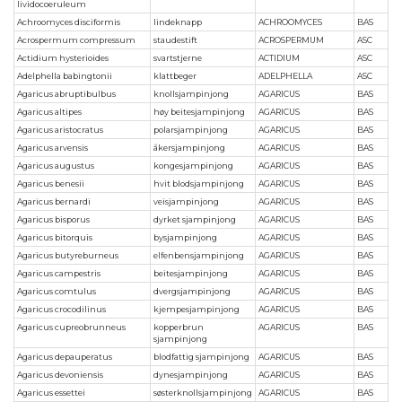
lividocoeruleum
Achroomyces disciformis
lindeknapp
ACHROOMYCES
BAS
Acrospermum compressum
staudestift
ACROSPERMUM
ASC
Actidium hysterioides
svartstjerne
ACTIDIUM
ASC
Adelphella babingtonii
klattbeger
ADELPHELLA
ASC
Agaricus abruptibulbus
knollsjampinjong
AGARICUS
BAS
Agaricus altipes
høy beitesjampinjong
AGARICUS
BAS
Agaricus aristocratus
polarsjampinjong
AGARICUS
BAS
Agaricus arvensis
åkersjampinjong
AGARICUS
BAS
Agaricus augustus
kongesjampinjong
AGARICUS
BAS
Agaricus benesii
hvit blodsjampinjong
AGARICUS
BAS
Agaricus bernardi
veisjampinjong
AGARICUS
BAS
Agaricus bisporus
dyrket sjampinjong
AGARICUS
BAS
Agaricus bitorquis
bysjampinjong
AGARICUS
BAS
Agaricus butyreburneus
elfenbensjampinjong
AGARICUS
BAS
Agaricus campestris
beitesjampinjong
AGARICUS
BAS
Agaricus comtulus
dvergsjampinjong
AGARICUS
BAS
Agaricus crocodilinus
kjempesjampinjong
AGARICUS
BAS
Agaricus cupreobrunneus
kopperbrun
AGARICUS
BAS
sjampinjong
Agaricus depauperatus
blodfattig sjampinjong
AGARICUS
BAS
Agaricus devoniensis
dynesjampinjong
AGARICUS
BAS
Agaricus essettei
søsterknollsjampinjong
AGARICUS
BAS