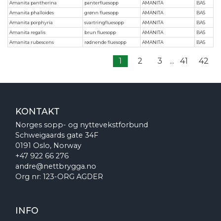
Amanita pantherina
panterfluesopp
AMANITA
BAS
Amanita phalloides
grønn fluesopp
AMANITA
BAS
Amanita porphyria
svartringfluesopp
AMANITA
BAS
Amanita regalis
brun fluesopp
AMANITA
BAS
Amanita rubescens
rødnende fluesopp
AMANITA
BAS
1
2
3
...
41
42
KONTAKT
Norges sopp- og nyttevekstforbund
Schweigaards gate 34F
0191 Oslo, Norway
+47 922 66 276
andre@nettbrygga.no
Org nr: 123-ORG AGDER
INFO