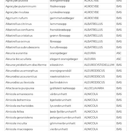
Agrocybe pusiola
dvergåkersopp
AGROCYBE
BAS
Agrocybe putaminum
flisåkersopp
AGROCYBE
BAS
Agrocybe rivulosa
rynkeåkersopp
AGROCYBE
BAS
Agyrium rufum
gammelvedbeger
AGROCYBE
BAS
Albatrellus citrinus
lammesopp
ALBATRELLUS
BAS
Albatrellus confluens
franskbrødsopp
ALBATRELLUS
BAS
Albatrellus cristatus
grønn fåresopp
ALBATRELLUS
BAS
Albatrellus ovinus
fåresopp
ALBATRELLUS
BAS
Albatrellus subrubescens
furufåresopp
ALBATRELLUS
BAS
Aleuria aurantia
oransjebeger
ALEURIA
ASC
Aleuria bicucullata
elegant oransjebeger
ALEURIA
ASC
Aleurocystidiellum disciforme
eikeskinn
ALEUROCYSTIDIELLUM
BAS
Aleurodiscus amorphus
oransjegranskål
ALEURODISCUS
BAS
Aleurodiscus aurantius
rosekrattskinn
ALEURODISCUS
BAS
Aleurodiscus ilexicola
barlindskinn
ALEURODISCUS
BAS
Alloclavaria purpurea
gråfiolett køllesopp
ALLOCLAVARIA
BAS
Alnicola amarescens
vårbrunhatt
ALNICOLA
BAS
Alnicola bohemica
bjørkebrunhatt
ALNICOLA
BAS
Alnicola escharioides
lys orebrunhatt
ALNICOLA
BAS
Alnicola fellea
besk fjellbrunhatt*1
ALNICOLA
BAS
Alnicola geraniolens
pelargoniumbrunhatt
ALNICOLA
BAS
Alnicola inculta
glimmerbrunhatt
ALNICOLA
BAS
Alnicola macrospora
vierbrunhatt
ALNICOLA
BAS