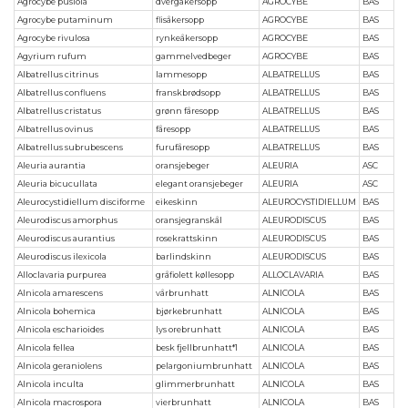
Agrocybe pusiola
dvergåkersopp
AGROCYBE
BAS
Agrocybe putaminum
flisåkersopp
AGROCYBE
BAS
Agrocybe rivulosa
rynkeåkersopp
AGROCYBE
BAS
Agyrium rufum
gammelvedbeger
AGROCYBE
BAS
Albatrellus citrinus
lammesopp
ALBATRELLUS
BAS
Albatrellus confluens
franskbrødsopp
ALBATRELLUS
BAS
Albatrellus cristatus
grønn fåresopp
ALBATRELLUS
BAS
Albatrellus ovinus
fåresopp
ALBATRELLUS
BAS
Albatrellus subrubescens
furufåresopp
ALBATRELLUS
BAS
Aleuria aurantia
oransjebeger
ALEURIA
ASC
Aleuria bicucullata
elegant oransjebeger
ALEURIA
ASC
Aleurocystidiellum disciforme
eikeskinn
ALEUROCYSTIDIELLUM
BAS
Aleurodiscus amorphus
oransjegranskål
ALEURODISCUS
BAS
Aleurodiscus aurantius
rosekrattskinn
ALEURODISCUS
BAS
Aleurodiscus ilexicola
barlindskinn
ALEURODISCUS
BAS
Alloclavaria purpurea
gråfiolett køllesopp
ALLOCLAVARIA
BAS
Alnicola amarescens
vårbrunhatt
ALNICOLA
BAS
Alnicola bohemica
bjørkebrunhatt
ALNICOLA
BAS
Alnicola escharioides
lys orebrunhatt
ALNICOLA
BAS
Alnicola fellea
besk fjellbrunhatt*1
ALNICOLA
BAS
Alnicola geraniolens
pelargoniumbrunhatt
ALNICOLA
BAS
Alnicola inculta
glimmerbrunhatt
ALNICOLA
BAS
Alnicola macrospora
vierbrunhatt
ALNICOLA
BAS