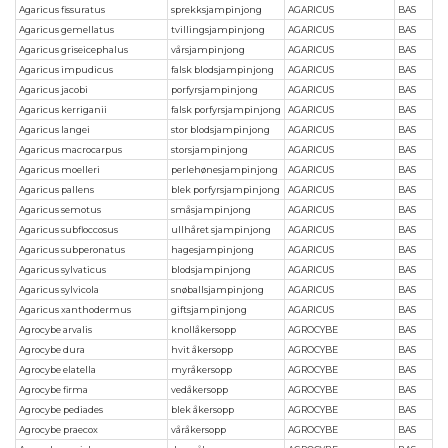
Agaricus fissuratus
sprekksjampinjong
AGARICUS
BAS
Agaricus gemellatus
tvillingsjampinjong
AGARICUS
BAS
Agaricus griseicephalus
vårsjampinjong
AGARICUS
BAS
Agaricus impudicus
falsk blodsjampinjong
AGARICUS
BAS
Agaricus jacobi
porfyrsjampinjong
AGARICUS
BAS
Agaricus kerriganii
falsk porfyrsjampinjong
AGARICUS
BAS
Agaricus langei
stor blodsjampinjong
AGARICUS
BAS
Agaricus macrocarpus
storsjampinjong
AGARICUS
BAS
Agaricus moelleri
perlehønesjampinjong
AGARICUS
BAS
Agaricus pallens
blek porfyrsjampinjong
AGARICUS
BAS
Agaricus semotus
småsjampinjong
AGARICUS
BAS
Agaricus subfloccosus
ullhåret sjampinjong
AGARICUS
BAS
Agaricus subperonatus
hagesjampinjong
AGARICUS
BAS
Agaricus sylvaticus
blodsjampinjong
AGARICUS
BAS
Agaricus sylvicola
snøballsjampinjong
AGARICUS
BAS
Agaricus xanthodermus
giftsjampinjong
AGARICUS
BAS
Agrocybe arvalis
knollåkersopp
AGROCYBE
BAS
Agrocybe dura
hvit åkersopp
AGROCYBE
BAS
Agrocybe elatella
myråkersopp
AGROCYBE
BAS
Agrocybe firma
vedåkersopp
AGROCYBE
BAS
Agrocybe pediades
blek åkersopp
AGROCYBE
BAS
Agrocybe praecox
våråkersopp
AGROCYBE
BAS