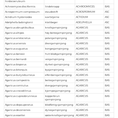
lividocoeruleum
Achroomyces disciformis
lindeknapp
ACHROOMYCES
BAS
Acrospermum compressum
staudestift
ACROSPERMUM
ASC
Actidium hysterioides
svartstjerne
ACTIDIUM
ASC
Adelphella babingtonii
klattbeger
ADELPHELLA
ASC
Agaricus abruptibulbus
knollsjampinjong
AGARICUS
BAS
Agaricus altipes
høy beitesjampinjong
AGARICUS
BAS
Agaricus aristocratus
polarsjampinjong
AGARICUS
BAS
Agaricus arvensis
åkersjampinjong
AGARICUS
BAS
Agaricus augustus
kongesjampinjong
AGARICUS
BAS
Agaricus benesii
hvit blodsjampinjong
AGARICUS
BAS
Agaricus bernardi
veisjampinjong
AGARICUS
BAS
Agaricus bisporus
dyrket sjampinjong
AGARICUS
BAS
Agaricus bitorquis
bysjampinjong
AGARICUS
BAS
Agaricus butyreburneus
elfenbensjampinjong
AGARICUS
BAS
Agaricus campestris
beitesjampinjong
AGARICUS
BAS
Agaricus comtulus
dvergsjampinjong
AGARICUS
BAS
Agaricus crocodilinus
kjempesjampinjong
AGARICUS
BAS
Agaricus cupreobrunneus
kopperbrun
AGARICUS
BAS
sjampinjong
Agaricus depauperatus
blodfattig sjampinjong
AGARICUS
BAS
Agaricus devoniensis
dynesjampinjong
AGARICUS
BAS
Agaricus essettei
søsterknollsjampinjong
AGARICUS
BAS