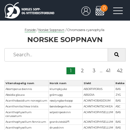
0
Forside
/
Norske Soppnavn
/
Chromosera cyanophylla
NORSKE SOPPNAVN
1
2
3
...
41
42
Vitenskapelig navn
Norsk navn
Slekt
Rekke
Abortiporus biennis
klumpkjuke
ABORTIPORUS
BAS
Absidia glauca
gråmugg
ABSIDIA
ZYG
Acanthobasidium norvegicum
røsslyngbarksopp
ACANTHOBASIDIUM
BAS
Acanthonitschkea tristis
børstebegerkule
ACANTHONITSCHKEA
ASC
Acanthophysellum
seljestripeskinn
ACANTHOPHYSELLUM
BAS
cerussatum
Acanthophysellum fennicum
grankvistskål*1
ACANTHOPHYSELLUM
BAS
Acanthophysellum
drueskinn
ACANTHOPHYSELLUM
BAS