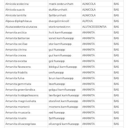
Alnicola scolecina
mørk orebrunhatt
ALNICOLA
BAS
Alnicola suavis
duftbrunhatt
ALNICOLA
BAS
Alnicola tantilla
fjellbrunhatt
ALNICOLA
BAS
Alpova diplophloeus
dvergslimknoll
ALPOVA
BAS
Alutaceodontia alutacea
storknorteskinn
ALUTACEODONTIA
BAS
Amanita arctica
hvit kamfluesopp
AMANITA
BAS
Amanita battarrae
sonet kamfluesopp
AMANITA
BAS
Amanita ceciliae
stor kamfluesopp
AMANITA
BAS
Amanita citrina
gul fluesopp
AMANITA
BAS
Amanita crocea
gul kamfluesopp
AMANITA
BAS
Amanita excelsa
grå fluesopp
AMANITA
BAS
Amanita flavescens
blekgul kamfluesopp
AMANITA
BAS
Amanita friabilis
orefluesopp
AMANITA
BAS
Amanita fulva
brun kamfluesopp
AMANITA
BAS
Amanita gemmata
løvefluesopp
AMANITA
BAS
Amanita groenlandica
grågul kamfluesopp
AMANITA
BAS
Amanita lividopallescens
lærfarget kamfluesopp
AMANITA
BAS
Amanita magnivolvata
storsliret kamfluesopp
AMANITA
BAS
Amanita mortenii
mortens kamfluesopp
AMANITA
BAS
Amanita muscaria
rød fluesopp
AMANITA
BAS
Amanita nivalis
fjellfluesopp
AMANITA
BAS
Amanita olivaceogrisea
olivengrå kamfluesopp
AMANITA
BAS