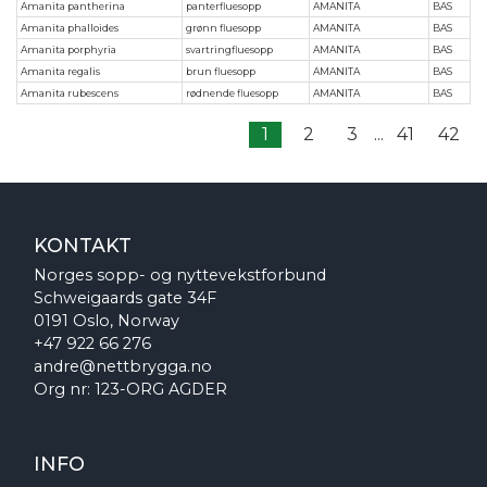
Amanita pantherina
panterfluesopp
AMANITA
BAS
Amanita phalloides
grønn fluesopp
AMANITA
BAS
Amanita porphyria
svartringfluesopp
AMANITA
BAS
Amanita regalis
brun fluesopp
AMANITA
BAS
Amanita rubescens
rødnende fluesopp
AMANITA
BAS
1
2
3
...
41
42
KONTAKT
Norges sopp- og nyttevekstforbund
Schweigaards gate 34F
0191 Oslo, Norway
+47 922 66 276
andre@nettbrygga.no
Org nr: 123-ORG AGDER
INFO