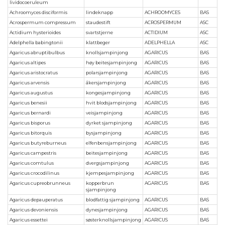
lividocoeruleum
Achroomyces disciformis
lindeknapp
ACHROOMYCES
BAS
Acrospermum compressum
staudestift
ACROSPERMUM
ASC
Actidium hysterioides
svartstjerne
ACTIDIUM
ASC
Adelphella babingtonii
klattbeger
ADELPHELLA
ASC
Agaricus abruptibulbus
knollsjampinjong
AGARICUS
BAS
Agaricus altipes
høy beitesjampinjong
AGARICUS
BAS
Agaricus aristocratus
polarsjampinjong
AGARICUS
BAS
Agaricus arvensis
åkersjampinjong
AGARICUS
BAS
Agaricus augustus
kongesjampinjong
AGARICUS
BAS
Agaricus benesii
hvit blodsjampinjong
AGARICUS
BAS
Agaricus bernardi
veisjampinjong
AGARICUS
BAS
Agaricus bisporus
dyrket sjampinjong
AGARICUS
BAS
Agaricus bitorquis
bysjampinjong
AGARICUS
BAS
Agaricus butyreburneus
elfenbensjampinjong
AGARICUS
BAS
Agaricus campestris
beitesjampinjong
AGARICUS
BAS
Agaricus comtulus
dvergsjampinjong
AGARICUS
BAS
Agaricus crocodilinus
kjempesjampinjong
AGARICUS
BAS
Agaricus cupreobrunneus
kopperbrun
AGARICUS
BAS
sjampinjong
Agaricus depauperatus
blodfattig sjampinjong
AGARICUS
BAS
Agaricus devoniensis
dynesjampinjong
AGARICUS
BAS
Agaricus essettei
søsterknollsjampinjong
AGARICUS
BAS