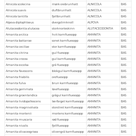
Alnicola scolecina
mørk orebrunhatt
ALNICOLA
BAS
Alnicola suavis
duftbrunhatt
ALNICOLA
BAS
Alnicola tantilla
fjellbrunhatt
ALNICOLA
BAS
Alpova diplophloeus
dvergslimknoll
ALPOVA
BAS
Alutaceodontia alutacea
storknorteskinn
ALUTACEODONTIA
BAS
Amanita arctica
hvit kamfluesopp
AMANITA
BAS
Amanita battarrae
sonet kamfluesopp
AMANITA
BAS
Amanita ceciliae
stor kamfluesopp
AMANITA
BAS
Amanita citrina
gul fluesopp
AMANITA
BAS
Amanita crocea
gul kamfluesopp
AMANITA
BAS
Amanita excelsa
grå fluesopp
AMANITA
BAS
Amanita flavescens
blekgul kamfluesopp
AMANITA
BAS
Amanita friabilis
orefluesopp
AMANITA
BAS
Amanita fulva
brun kamfluesopp
AMANITA
BAS
Amanita gemmata
løvefluesopp
AMANITA
BAS
Amanita groenlandica
grågul kamfluesopp
AMANITA
BAS
Amanita lividopallescens
lærfarget kamfluesopp
AMANITA
BAS
Amanita magnivolvata
storsliret kamfluesopp
AMANITA
BAS
Amanita mortenii
mortens kamfluesopp
AMANITA
BAS
Amanita muscaria
rød fluesopp
AMANITA
BAS
Amanita nivalis
fjellfluesopp
AMANITA
BAS
Amanita olivaceogrisea
olivengrå kamfluesopp
AMANITA
BAS