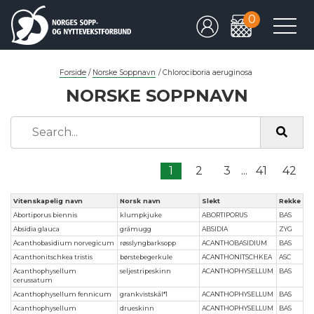
0
Forside
/
Norske Soppnavn
/
Chlorociboria aeruginosa
NORSKE SOPPNAVN
1
2
3
...
41
42
Vitenskapelig navn
Norsk navn
Slekt
Rekke
Abortiporus biennis
klumpkjuke
ABORTIPORUS
BAS
Absidia glauca
gråmugg
ABSIDIA
ZYG
Acanthobasidium norvegicum
røsslyngbarksopp
ACANTHOBASIDIUM
BAS
Acanthonitschkea tristis
børstebegerkule
ACANTHONITSCHKEA
ASC
Acanthophysellum
seljestripeskinn
ACANTHOPHYSELLUM
BAS
cerussatum
Acanthophysellum fennicum
grankvistskål*1
ACANTHOPHYSELLUM
BAS
Acanthophysellum
drueskinn
ACANTHOPHYSELLUM
BAS