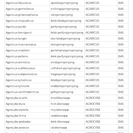
Agaricus fissuratus
sprekksjampinjong
AGARICUS
BAS
Agaricus gemellatus
tvillingsjampinjong
AGARICUS
BAS
Agaricus griseicephalus
vårsjampinjong
AGARICUS
BAS
Agaricus impudicus
falsk blodsjampinjong
AGARICUS
BAS
Agaricus jacobi
porfyrsjampinjong
AGARICUS
BAS
Agaricus kerriganii
falsk porfyrsjampinjong
AGARICUS
BAS
Agaricus langei
stor blodsjampinjong
AGARICUS
BAS
Agaricus macrocarpus
storsjampinjong
AGARICUS
BAS
Agaricus moelleri
perlehønesjampinjong
AGARICUS
BAS
Agaricus pallens
blek porfyrsjampinjong
AGARICUS
BAS
Agaricus semotus
småsjampinjong
AGARICUS
BAS
Agaricus subfloccosus
ullhåret sjampinjong
AGARICUS
BAS
Agaricus subperonatus
hagesjampinjong
AGARICUS
BAS
Agaricus sylvaticus
blodsjampinjong
AGARICUS
BAS
Agaricus sylvicola
snøballsjampinjong
AGARICUS
BAS
Agaricus xanthodermus
giftsjampinjong
AGARICUS
BAS
Agrocybe arvalis
knollåkersopp
AGROCYBE
BAS
Agrocybe dura
hvit åkersopp
AGROCYBE
BAS
Agrocybe elatella
myråkersopp
AGROCYBE
BAS
Agrocybe firma
vedåkersopp
AGROCYBE
BAS
Agrocybe pediades
blek åkersopp
AGROCYBE
BAS
Agrocybe praecox
våråkersopp
AGROCYBE
BAS