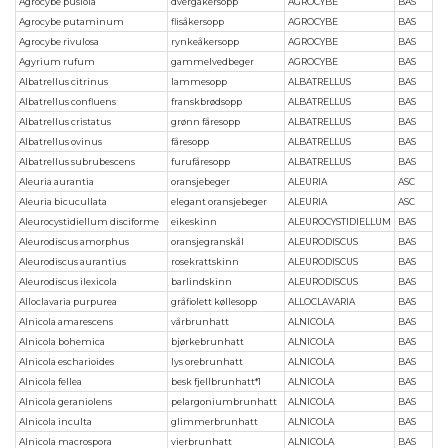
Agrocybe pusiola
dvergåkersopp
AGROCYBE
BAS
Agrocybe putaminum
flisåkersopp
AGROCYBE
BAS
Agrocybe rivulosa
rynkeåkersopp
AGROCYBE
BAS
Agyrium rufum
gammelvedbeger
AGROCYBE
BAS
Albatrellus citrinus
lammesopp
ALBATRELLUS
BAS
Albatrellus confluens
franskbrødsopp
ALBATRELLUS
BAS
Albatrellus cristatus
grønn fåresopp
ALBATRELLUS
BAS
Albatrellus ovinus
fåresopp
ALBATRELLUS
BAS
Albatrellus subrubescens
furufåresopp
ALBATRELLUS
BAS
Aleuria aurantia
oransjebeger
ALEURIA
ASC
Aleuria bicucullata
elegant oransjebeger
ALEURIA
ASC
Aleurocystidiellum disciforme
eikeskinn
ALEUROCYSTIDIELLUM
BAS
Aleurodiscus amorphus
oransjegranskål
ALEURODISCUS
BAS
Aleurodiscus aurantius
rosekrattskinn
ALEURODISCUS
BAS
Aleurodiscus ilexicola
barlindskinn
ALEURODISCUS
BAS
Alloclavaria purpurea
gråfiolett køllesopp
ALLOCLAVARIA
BAS
Alnicola amarescens
vårbrunhatt
ALNICOLA
BAS
Alnicola bohemica
bjørkebrunhatt
ALNICOLA
BAS
Alnicola escharioides
lys orebrunhatt
ALNICOLA
BAS
Alnicola fellea
besk fjellbrunhatt*1
ALNICOLA
BAS
Alnicola geraniolens
pelargoniumbrunhatt
ALNICOLA
BAS
Alnicola inculta
glimmerbrunhatt
ALNICOLA
BAS
Alnicola macrospora
vierbrunhatt
ALNICOLA
BAS