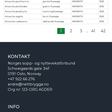
Amanita pantherina
panterfluesopp
AMANITA
BAS
Amanita phalloides
grønn fluesopp
AMANITA
BAS
Amanita porphyria
svartringfluesopp
AMANITA
BAS
Amanita regalis
brun fluesopp
AMANITA
BAS
Amanita rubescens
rødnende fluesopp
AMANITA
BAS
1
2
3
...
41
42
KONTAKT
Norges sopp- og nyttevekstforbund
Schweigaards gate 34F
0191 Oslo, Norway
+47 922 66 276
andre@nettbrygga.no
Org nr: 123-ORG AGDER
INFO