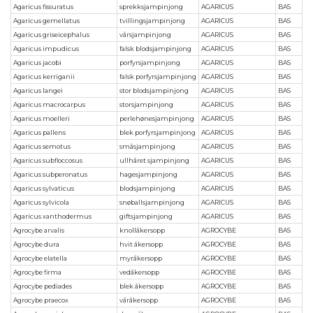
Agaricus fissuratus
sprekksjampinjong
AGARICUS
BAS
Agaricus gemellatus
tvillingsjampinjong
AGARICUS
BAS
Agaricus griseicephalus
vårsjampinjong
AGARICUS
BAS
Agaricus impudicus
falsk blodsjampinjong
AGARICUS
BAS
Agaricus jacobi
porfyrsjampinjong
AGARICUS
BAS
Agaricus kerriganii
falsk porfyrsjampinjong
AGARICUS
BAS
Agaricus langei
stor blodsjampinjong
AGARICUS
BAS
Agaricus macrocarpus
storsjampinjong
AGARICUS
BAS
Agaricus moelleri
perlehønesjampinjong
AGARICUS
BAS
Agaricus pallens
blek porfyrsjampinjong
AGARICUS
BAS
Agaricus semotus
småsjampinjong
AGARICUS
BAS
Agaricus subfloccosus
ullhåret sjampinjong
AGARICUS
BAS
Agaricus subperonatus
hagesjampinjong
AGARICUS
BAS
Agaricus sylvaticus
blodsjampinjong
AGARICUS
BAS
Agaricus sylvicola
snøballsjampinjong
AGARICUS
BAS
Agaricus xanthodermus
giftsjampinjong
AGARICUS
BAS
Agrocybe arvalis
knollåkersopp
AGROCYBE
BAS
Agrocybe dura
hvit åkersopp
AGROCYBE
BAS
Agrocybe elatella
myråkersopp
AGROCYBE
BAS
Agrocybe firma
vedåkersopp
AGROCYBE
BAS
Agrocybe pediades
blek åkersopp
AGROCYBE
BAS
Agrocybe praecox
våråkersopp
AGROCYBE
BAS