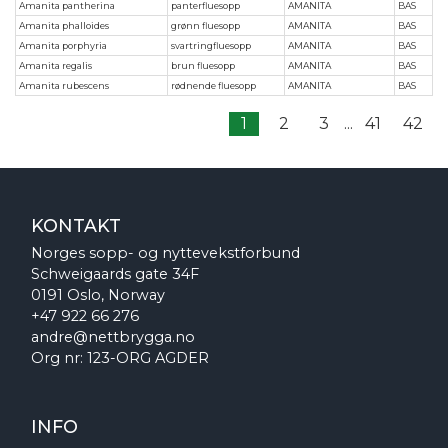
Amanita pantherina
panterfluesopp
AMANITA
BAS
Amanita phalloides
grønn fluesopp
AMANITA
BAS
Amanita porphyria
svartringfluesopp
AMANITA
BAS
Amanita regalis
brun fluesopp
AMANITA
BAS
Amanita rubescens
rødnende fluesopp
AMANITA
BAS
1
2
3
...
41
42
KONTAKT
Norges sopp- og nyttevekstforbund
Schweigaards gate 34F
0191 Oslo, Norway
+47 922 66 276
andre@nettbrygga.no
Org nr: 123-ORG AGDER
INFO