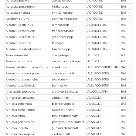
Agrocybe pusiola
dvergåkersopp
AGROCYBE
BAS
Agrocybe putaminum
flisåkersopp
AGROCYBE
BAS
Agrocybe rivulosa
rynkeåkersopp
AGROCYBE
BAS
Agyrium rufum
gammelvedbeger
AGROCYBE
BAS
Albatrellus citrinus
lammesopp
ALBATRELLUS
BAS
Albatrellus confluens
franskbrødsopp
ALBATRELLUS
BAS
Albatrellus cristatus
grønn fåresopp
ALBATRELLUS
BAS
Albatrellus ovinus
fåresopp
ALBATRELLUS
BAS
Albatrellus subrubescens
furufåresopp
ALBATRELLUS
BAS
Aleuria aurantia
oransjebeger
ALEURIA
ASC
Aleuria bicucullata
elegant oransjebeger
ALEURIA
ASC
Aleurocystidiellum disciforme
eikeskinn
ALEUROCYSTIDIELLUM
BAS
Aleurodiscus amorphus
oransjegranskål
ALEURODISCUS
BAS
Aleurodiscus aurantius
rosekrattskinn
ALEURODISCUS
BAS
Aleurodiscus ilexicola
barlindskinn
ALEURODISCUS
BAS
Alloclavaria purpurea
gråfiolett køllesopp
ALLOCLAVARIA
BAS
Alnicola amarescens
vårbrunhatt
ALNICOLA
BAS
Alnicola bohemica
bjørkebrunhatt
ALNICOLA
BAS
Alnicola escharioides
lys orebrunhatt
ALNICOLA
BAS
Alnicola fellea
besk fjellbrunhatt*1
ALNICOLA
BAS
Alnicola geraniolens
pelargoniumbrunhatt
ALNICOLA
BAS
Alnicola inculta
glimmerbrunhatt
ALNICOLA
BAS
Alnicola macrospora
vierbrunhatt
ALNICOLA
BAS