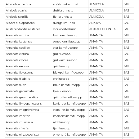
Alnicola scolecina
mørk orebrunhatt
ALNICOLA
BAS
Alnicola suavis
duftbrunhatt
ALNICOLA
BAS
Alnicola tantilla
fjellbrunhatt
ALNICOLA
BAS
Alpova diplophloeus
dvergslimknoll
ALPOVA
BAS
Alutaceodontia alutacea
storknorteskinn
ALUTACEODONTIA
BAS
Amanita arctica
hvit kamfluesopp
AMANITA
BAS
Amanita battarrae
sonet kamfluesopp
AMANITA
BAS
Amanita ceciliae
stor kamfluesopp
AMANITA
BAS
Amanita citrina
gul fluesopp
AMANITA
BAS
Amanita crocea
gul kamfluesopp
AMANITA
BAS
Amanita excelsa
grå fluesopp
AMANITA
BAS
Amanita flavescens
blekgul kamfluesopp
AMANITA
BAS
Amanita friabilis
orefluesopp
AMANITA
BAS
Amanita fulva
brun kamfluesopp
AMANITA
BAS
Amanita gemmata
løvefluesopp
AMANITA
BAS
Amanita groenlandica
grågul kamfluesopp
AMANITA
BAS
Amanita lividopallescens
lærfarget kamfluesopp
AMANITA
BAS
Amanita magnivolvata
storsliret kamfluesopp
AMANITA
BAS
Amanita mortenii
mortens kamfluesopp
AMANITA
BAS
Amanita muscaria
rød fluesopp
AMANITA
BAS
Amanita nivalis
fjellfluesopp
AMANITA
BAS
Amanita olivaceogrisea
olivengrå kamfluesopp
AMANITA
BAS