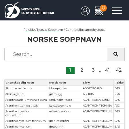
0
Forside
/
Norske Soppnavn
/
Cantharellus amethysteus
NORSKE SOPPNAVN
1
2
3
...
41
42
Vitenskapelig navn
Norsk navn
Slekt
Rekke
Abortiporus biennis
klumpkjuke
ABORTIPORUS
BAS
Absidia glauca
gråmugg
ABSIDIA
ZYG
Acanthobasidium norvegicum
røsslyngbarksopp
ACANTHOBASIDIUM
BAS
Acanthonitschkea tristis
børstebegerkule
ACANTHONITSCHKEA
ASC
Acanthophysellum
seljestripeskinn
ACANTHOPHYSELLUM
BAS
cerussatum
Acanthophysellum fennicum
grankvistskål*1
ACANTHOPHYSELLUM
BAS
Acanthophysellum
drueskinn
ACANTHOPHYSELLUM
BAS