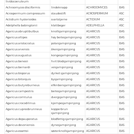
lividocoeruleum
Achroomyces disciformis
lindeknapp
ACHROOMYCES
BAS
Acrospermum compressum
staudestift
ACROSPERMUM
ASC
Actidium hysterioides
svartstjerne
ACTIDIUM
ASC
Adelphella babingtonii
klattbeger
ADELPHELLA
ASC
Agaricus abruptibulbus
knollsjampinjong
AGARICUS
BAS
Agaricus altipes
høy beitesjampinjong
AGARICUS
BAS
Agaricus aristocratus
polarsjampinjong
AGARICUS
BAS
Agaricus arvensis
åkersjampinjong
AGARICUS
BAS
Agaricus augustus
kongesjampinjong
AGARICUS
BAS
Agaricus benesii
hvit blodsjampinjong
AGARICUS
BAS
Agaricus bernardi
veisjampinjong
AGARICUS
BAS
Agaricus bisporus
dyrket sjampinjong
AGARICUS
BAS
Agaricus bitorquis
bysjampinjong
AGARICUS
BAS
Agaricus butyreburneus
elfenbensjampinjong
AGARICUS
BAS
Agaricus campestris
beitesjampinjong
AGARICUS
BAS
Agaricus comtulus
dvergsjampinjong
AGARICUS
BAS
Agaricus crocodilinus
kjempesjampinjong
AGARICUS
BAS
Agaricus cupreobrunneus
kopperbrun
AGARICUS
BAS
sjampinjong
Agaricus depauperatus
blodfattig sjampinjong
AGARICUS
BAS
Agaricus devoniensis
dynesjampinjong
AGARICUS
BAS
Agaricus essettei
søsterknollsjampinjong
AGARICUS
BAS