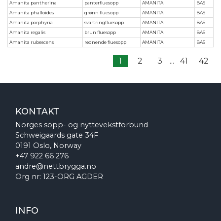
Amanita pantherina
panterfluesopp
AMANITA
BAS
Amanita phalloides
grønn fluesopp
AMANITA
BAS
Amanita porphyria
svartringfluesopp
AMANITA
BAS
Amanita regalis
brun fluesopp
AMANITA
BAS
Amanita rubescens
rødnende fluesopp
AMANITA
BAS
1
2
3
...
41
42
KONTAKT
Norges sopp- og nyttevekstforbund
Schweigaards gate 34F
0191 Oslo, Norway
+47 922 66 276
andre@nettbrygga.no
Org nr: 123-ORG AGDER
INFO