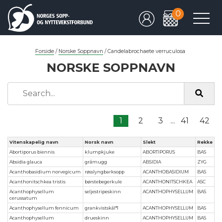
0
Forside
/
Norske Soppnavn
/
Candelabrochaete verruculosa
NORSKE SOPPNAVN
1
2
3
...
41
42
Vitenskapelig navn
Norsk navn
Slekt
Rekke
Abortiporus biennis
klumpkjuke
ABORTIPORUS
BAS
Absidia glauca
gråmugg
ABSIDIA
ZYG
Acanthobasidium norvegicum
røsslyngbarksopp
ACANTHOBASIDIUM
BAS
Acanthonitschkea tristis
børstebegerkule
ACANTHONITSCHKEA
ASC
Acanthophysellum
seljestripeskinn
ACANTHOPHYSELLUM
BAS
cerussatum
Acanthophysellum fennicum
grankvistskål*1
ACANTHOPHYSELLUM
BAS
Acanthophysellum
drueskinn
ACANTHOPHYSELLUM
BAS