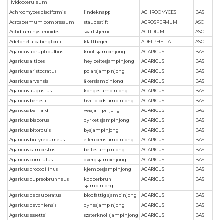
lividocoeruleum
Achroomyces disciformis
lindeknapp
ACHROOMYCES
BAS
Acrospermum compressum
staudestift
ACROSPERMUM
ASC
Actidium hysterioides
svartstjerne
ACTIDIUM
ASC
Adelphella babingtonii
klattbeger
ADELPHELLA
ASC
Agaricus abruptibulbus
knollsjampinjong
AGARICUS
BAS
Agaricus altipes
høy beitesjampinjong
AGARICUS
BAS
Agaricus aristocratus
polarsjampinjong
AGARICUS
BAS
Agaricus arvensis
åkersjampinjong
AGARICUS
BAS
Agaricus augustus
kongesjampinjong
AGARICUS
BAS
Agaricus benesii
hvit blodsjampinjong
AGARICUS
BAS
Agaricus bernardi
veisjampinjong
AGARICUS
BAS
Agaricus bisporus
dyrket sjampinjong
AGARICUS
BAS
Agaricus bitorquis
bysjampinjong
AGARICUS
BAS
Agaricus butyreburneus
elfenbensjampinjong
AGARICUS
BAS
Agaricus campestris
beitesjampinjong
AGARICUS
BAS
Agaricus comtulus
dvergsjampinjong
AGARICUS
BAS
Agaricus crocodilinus
kjempesjampinjong
AGARICUS
BAS
Agaricus cupreobrunneus
kopperbrun
AGARICUS
BAS
sjampinjong
Agaricus depauperatus
blodfattig sjampinjong
AGARICUS
BAS
Agaricus devoniensis
dynesjampinjong
AGARICUS
BAS
Agaricus essettei
søsterknollsjampinjong
AGARICUS
BAS