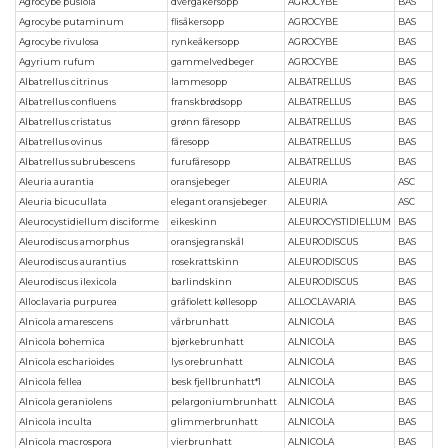
Agrocybe pusiola
dvergåkersopp
AGROCYBE
BAS
Agrocybe putaminum
flisåkersopp
AGROCYBE
BAS
Agrocybe rivulosa
rynkeåkersopp
AGROCYBE
BAS
Agyrium rufum
gammelvedbeger
AGROCYBE
BAS
Albatrellus citrinus
lammesopp
ALBATRELLUS
BAS
Albatrellus confluens
franskbrødsopp
ALBATRELLUS
BAS
Albatrellus cristatus
grønn fåresopp
ALBATRELLUS
BAS
Albatrellus ovinus
fåresopp
ALBATRELLUS
BAS
Albatrellus subrubescens
furufåresopp
ALBATRELLUS
BAS
Aleuria aurantia
oransjebeger
ALEURIA
ASC
Aleuria bicucullata
elegant oransjebeger
ALEURIA
ASC
Aleurocystidiellum disciforme
eikeskinn
ALEUROCYSTIDIELLUM
BAS
Aleurodiscus amorphus
oransjegranskål
ALEURODISCUS
BAS
Aleurodiscus aurantius
rosekrattskinn
ALEURODISCUS
BAS
Aleurodiscus ilexicola
barlindskinn
ALEURODISCUS
BAS
Alloclavaria purpurea
gråfiolett køllesopp
ALLOCLAVARIA
BAS
Alnicola amarescens
vårbrunhatt
ALNICOLA
BAS
Alnicola bohemica
bjørkebrunhatt
ALNICOLA
BAS
Alnicola escharioides
lys orebrunhatt
ALNICOLA
BAS
Alnicola fellea
besk fjellbrunhatt*1
ALNICOLA
BAS
Alnicola geraniolens
pelargoniumbrunhatt
ALNICOLA
BAS
Alnicola inculta
glimmerbrunhatt
ALNICOLA
BAS
Alnicola macrospora
vierbrunhatt
ALNICOLA
BAS