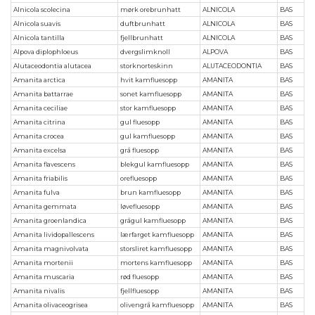
Alnicola scolecina
mørk orebrunhatt
ALNICOLA
BAS
Alnicola suavis
duftbrunhatt
ALNICOLA
BAS
Alnicola tantilla
fjellbrunhatt
ALNICOLA
BAS
Alpova diplophloeus
dvergslimknoll
ALPOVA
BAS
Alutaceodontia alutacea
storknorteskinn
ALUTACEODONTIA
BAS
Amanita arctica
hvit kamfluesopp
AMANITA
BAS
Amanita battarrae
sonet kamfluesopp
AMANITA
BAS
Amanita ceciliae
stor kamfluesopp
AMANITA
BAS
Amanita citrina
gul fluesopp
AMANITA
BAS
Amanita crocea
gul kamfluesopp
AMANITA
BAS
Amanita excelsa
grå fluesopp
AMANITA
BAS
Amanita flavescens
blekgul kamfluesopp
AMANITA
BAS
Amanita friabilis
orefluesopp
AMANITA
BAS
Amanita fulva
brun kamfluesopp
AMANITA
BAS
Amanita gemmata
løvefluesopp
AMANITA
BAS
Amanita groenlandica
grågul kamfluesopp
AMANITA
BAS
Amanita lividopallescens
lærfarget kamfluesopp
AMANITA
BAS
Amanita magnivolvata
storsliret kamfluesopp
AMANITA
BAS
Amanita mortenii
mortens kamfluesopp
AMANITA
BAS
Amanita muscaria
rød fluesopp
AMANITA
BAS
Amanita nivalis
fjellfluesopp
AMANITA
BAS
Amanita olivaceogrisea
olivengrå kamfluesopp
AMANITA
BAS