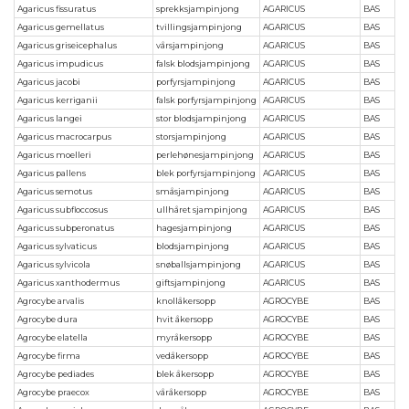
Agaricus fissuratus
sprekksjampinjong
AGARICUS
BAS
Agaricus gemellatus
tvillingsjampinjong
AGARICUS
BAS
Agaricus griseicephalus
vårsjampinjong
AGARICUS
BAS
Agaricus impudicus
falsk blodsjampinjong
AGARICUS
BAS
Agaricus jacobi
porfyrsjampinjong
AGARICUS
BAS
Agaricus kerriganii
falsk porfyrsjampinjong
AGARICUS
BAS
Agaricus langei
stor blodsjampinjong
AGARICUS
BAS
Agaricus macrocarpus
storsjampinjong
AGARICUS
BAS
Agaricus moelleri
perlehønesjampinjong
AGARICUS
BAS
Agaricus pallens
blek porfyrsjampinjong
AGARICUS
BAS
Agaricus semotus
småsjampinjong
AGARICUS
BAS
Agaricus subfloccosus
ullhåret sjampinjong
AGARICUS
BAS
Agaricus subperonatus
hagesjampinjong
AGARICUS
BAS
Agaricus sylvaticus
blodsjampinjong
AGARICUS
BAS
Agaricus sylvicola
snøballsjampinjong
AGARICUS
BAS
Agaricus xanthodermus
giftsjampinjong
AGARICUS
BAS
Agrocybe arvalis
knollåkersopp
AGROCYBE
BAS
Agrocybe dura
hvit åkersopp
AGROCYBE
BAS
Agrocybe elatella
myråkersopp
AGROCYBE
BAS
Agrocybe firma
vedåkersopp
AGROCYBE
BAS
Agrocybe pediades
blek åkersopp
AGROCYBE
BAS
Agrocybe praecox
våråkersopp
AGROCYBE
BAS