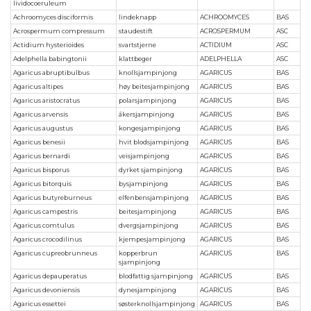
lividocoeruleum
Achroomyces disciformis
lindeknapp
ACHROOMYCES
BAS
Acrospermum compressum
staudestift
ACROSPERMUM
ASC
Actidium hysterioides
svartstjerne
ACTIDIUM
ASC
Adelphella babingtonii
klattbeger
ADELPHELLA
ASC
Agaricus abruptibulbus
knollsjampinjong
AGARICUS
BAS
Agaricus altipes
høy beitesjampinjong
AGARICUS
BAS
Agaricus aristocratus
polarsjampinjong
AGARICUS
BAS
Agaricus arvensis
åkersjampinjong
AGARICUS
BAS
Agaricus augustus
kongesjampinjong
AGARICUS
BAS
Agaricus benesii
hvit blodsjampinjong
AGARICUS
BAS
Agaricus bernardi
veisjampinjong
AGARICUS
BAS
Agaricus bisporus
dyrket sjampinjong
AGARICUS
BAS
Agaricus bitorquis
bysjampinjong
AGARICUS
BAS
Agaricus butyreburneus
elfenbensjampinjong
AGARICUS
BAS
Agaricus campestris
beitesjampinjong
AGARICUS
BAS
Agaricus comtulus
dvergsjampinjong
AGARICUS
BAS
Agaricus crocodilinus
kjempesjampinjong
AGARICUS
BAS
Agaricus cupreobrunneus
kopperbrun
AGARICUS
BAS
sjampinjong
Agaricus depauperatus
blodfattig sjampinjong
AGARICUS
BAS
Agaricus devoniensis
dynesjampinjong
AGARICUS
BAS
Agaricus essettei
søsterknollsjampinjong
AGARICUS
BAS