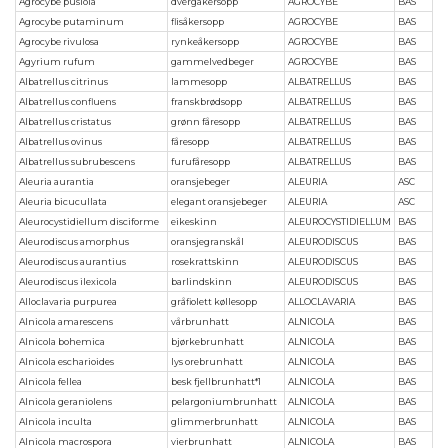
Agrocybe pusiola
dvergåkersopp
AGROCYBE
BAS
Agrocybe putaminum
flisåkersopp
AGROCYBE
BAS
Agrocybe rivulosa
rynkeåkersopp
AGROCYBE
BAS
Agyrium rufum
gammelvedbeger
AGROCYBE
BAS
Albatrellus citrinus
lammesopp
ALBATRELLUS
BAS
Albatrellus confluens
franskbrødsopp
ALBATRELLUS
BAS
Albatrellus cristatus
grønn fåresopp
ALBATRELLUS
BAS
Albatrellus ovinus
fåresopp
ALBATRELLUS
BAS
Albatrellus subrubescens
furufåresopp
ALBATRELLUS
BAS
Aleuria aurantia
oransjebeger
ALEURIA
ASC
Aleuria bicucullata
elegant oransjebeger
ALEURIA
ASC
Aleurocystidiellum disciforme
eikeskinn
ALEUROCYSTIDIELLUM
BAS
Aleurodiscus amorphus
oransjegranskål
ALEURODISCUS
BAS
Aleurodiscus aurantius
rosekrattskinn
ALEURODISCUS
BAS
Aleurodiscus ilexicola
barlindskinn
ALEURODISCUS
BAS
Alloclavaria purpurea
gråfiolett køllesopp
ALLOCLAVARIA
BAS
Alnicola amarescens
vårbrunhatt
ALNICOLA
BAS
Alnicola bohemica
bjørkebrunhatt
ALNICOLA
BAS
Alnicola escharioides
lys orebrunhatt
ALNICOLA
BAS
Alnicola fellea
besk fjellbrunhatt*1
ALNICOLA
BAS
Alnicola geraniolens
pelargoniumbrunhatt
ALNICOLA
BAS
Alnicola inculta
glimmerbrunhatt
ALNICOLA
BAS
Alnicola macrospora
vierbrunhatt
ALNICOLA
BAS