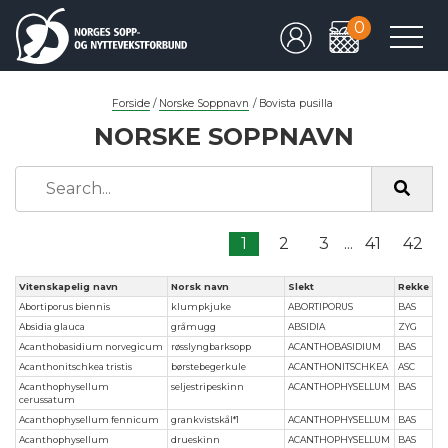
0
Forside
/
Norske Soppnavn
/
Bovista pusilla
NORSKE SOPPNAVN
1
2
3
...
41
42
Vitenskapelig navn
Norsk navn
Slekt
Rekke
Abortiporus biennis
klumpkjuke
ABORTIPORUS
BAS
Absidia glauca
gråmugg
ABSIDIA
ZYG
Acanthobasidium norvegicum
røsslyngbarksopp
ACANTHOBASIDIUM
BAS
Acanthonitschkea tristis
børstebegerkule
ACANTHONITSCHKEA
ASC
Acanthophysellum
seljestripeskinn
ACANTHOPHYSELLUM
BAS
cerussatum
Acanthophysellum fennicum
grankvistskål*1
ACANTHOPHYSELLUM
BAS
Acanthophysellum
drueskinn
ACANTHOPHYSELLUM
BAS