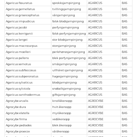
Agaricus fissuratus
sprekksjampinjong
AGARICUS
BAS
Agaricus gemellatus
tvillingsjampinjong
AGARICUS
BAS
Agaricus griseicephalus
vårsjampinjong
AGARICUS
BAS
Agaricus impudicus
falsk blodsjampinjong
AGARICUS
BAS
Agaricus jacobi
porfyrsjampinjong
AGARICUS
BAS
Agaricus kerriganii
falsk porfyrsjampinjong
AGARICUS
BAS
Agaricus langei
stor blodsjampinjong
AGARICUS
BAS
Agaricus macrocarpus
storsjampinjong
AGARICUS
BAS
Agaricus moelleri
perlehønesjampinjong
AGARICUS
BAS
Agaricus pallens
blek porfyrsjampinjong
AGARICUS
BAS
Agaricus semotus
småsjampinjong
AGARICUS
BAS
Agaricus subfloccosus
ullhåret sjampinjong
AGARICUS
BAS
Agaricus subperonatus
hagesjampinjong
AGARICUS
BAS
Agaricus sylvaticus
blodsjampinjong
AGARICUS
BAS
Agaricus sylvicola
snøballsjampinjong
AGARICUS
BAS
Agaricus xanthodermus
giftsjampinjong
AGARICUS
BAS
Agrocybe arvalis
knollåkersopp
AGROCYBE
BAS
Agrocybe dura
hvit åkersopp
AGROCYBE
BAS
Agrocybe elatella
myråkersopp
AGROCYBE
BAS
Agrocybe firma
vedåkersopp
AGROCYBE
BAS
Agrocybe pediades
blek åkersopp
AGROCYBE
BAS
Agrocybe praecox
våråkersopp
AGROCYBE
BAS