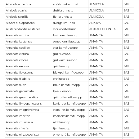
Alnicola scolecina
mørk orebrunhatt
ALNICOLA
BAS
Alnicola suavis
duftbrunhatt
ALNICOLA
BAS
Alnicola tantilla
fjellbrunhatt
ALNICOLA
BAS
Alpova diplophloeus
dvergslimknoll
ALPOVA
BAS
Alutaceodontia alutacea
storknorteskinn
ALUTACEODONTIA
BAS
Amanita arctica
hvit kamfluesopp
AMANITA
BAS
Amanita battarrae
sonet kamfluesopp
AMANITA
BAS
Amanita ceciliae
stor kamfluesopp
AMANITA
BAS
Amanita citrina
gul fluesopp
AMANITA
BAS
Amanita crocea
gul kamfluesopp
AMANITA
BAS
Amanita excelsa
grå fluesopp
AMANITA
BAS
Amanita flavescens
blekgul kamfluesopp
AMANITA
BAS
Amanita friabilis
orefluesopp
AMANITA
BAS
Amanita fulva
brun kamfluesopp
AMANITA
BAS
Amanita gemmata
løvefluesopp
AMANITA
BAS
Amanita groenlandica
grågul kamfluesopp
AMANITA
BAS
Amanita lividopallescens
lærfarget kamfluesopp
AMANITA
BAS
Amanita magnivolvata
storsliret kamfluesopp
AMANITA
BAS
Amanita mortenii
mortens kamfluesopp
AMANITA
BAS
Amanita muscaria
rød fluesopp
AMANITA
BAS
Amanita nivalis
fjellfluesopp
AMANITA
BAS
Amanita olivaceogrisea
olivengrå kamfluesopp
AMANITA
BAS