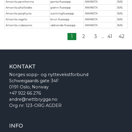
Amanita pantherina
panterfluesopp
AMANITA
BAS
Amanita phalloides
grønn fluesopp
AMANITA
BAS
Amanita porphyria
svartringfluesopp
AMANITA
BAS
Amanita regalis
brun fluesopp
AMANITA
BAS
Amanita rubescens
rødnende fluesopp
AMANITA
BAS
1
2
3
...
41
42
KONTAKT
Norges sopp- og nyttevekstforbund
Schweigaards gate 34F
0191 Oslo, Norway
+47 922 66 276
andre@nettbrygga.no
Org nr: 123-ORG AGDER
INFO