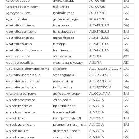
Agrocybe pusiola
dvergåkersopp
AGROCYBE
BAS
Agrocybe putaminum
flisåkersopp
AGROCYBE
BAS
Agrocybe rivulosa
rynkeåkersopp
AGROCYBE
BAS
Agyrium rufum
gammelvedbeger
AGROCYBE
BAS
Albatrellus citrinus
lammesopp
ALBATRELLUS
BAS
Albatrellus confluens
franskbrødsopp
ALBATRELLUS
BAS
Albatrellus cristatus
grønn fåresopp
ALBATRELLUS
BAS
Albatrellus ovinus
fåresopp
ALBATRELLUS
BAS
Albatrellus subrubescens
furufåresopp
ALBATRELLUS
BAS
Aleuria aurantia
oransjebeger
ALEURIA
ASC
Aleuria bicucullata
elegant oransjebeger
ALEURIA
ASC
Aleurocystidiellum disciforme
eikeskinn
ALEUROCYSTIDIELLUM
BAS
Aleurodiscus amorphus
oransjegranskål
ALEURODISCUS
BAS
Aleurodiscus aurantius
rosekrattskinn
ALEURODISCUS
BAS
Aleurodiscus ilexicola
barlindskinn
ALEURODISCUS
BAS
Alloclavaria purpurea
gråfiolett køllesopp
ALLOCLAVARIA
BAS
Alnicola amarescens
vårbrunhatt
ALNICOLA
BAS
Alnicola bohemica
bjørkebrunhatt
ALNICOLA
BAS
Alnicola escharioides
lys orebrunhatt
ALNICOLA
BAS
Alnicola fellea
besk fjellbrunhatt*1
ALNICOLA
BAS
Alnicola geraniolens
pelargoniumbrunhatt
ALNICOLA
BAS
Alnicola inculta
glimmerbrunhatt
ALNICOLA
BAS
Alnicola macrospora
vierbrunhatt
ALNICOLA
BAS