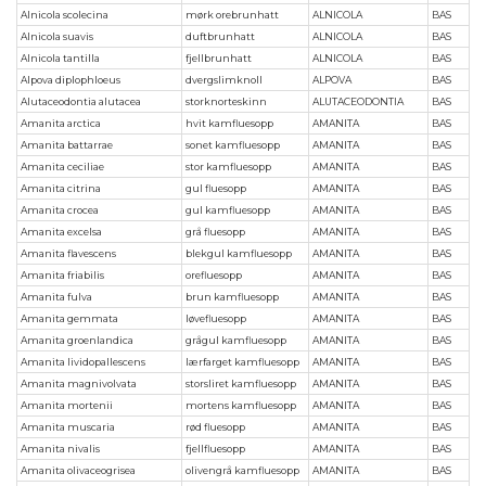
Alnicola scolecina
mørk orebrunhatt
ALNICOLA
BAS
Alnicola suavis
duftbrunhatt
ALNICOLA
BAS
Alnicola tantilla
fjellbrunhatt
ALNICOLA
BAS
Alpova diplophloeus
dvergslimknoll
ALPOVA
BAS
Alutaceodontia alutacea
storknorteskinn
ALUTACEODONTIA
BAS
Amanita arctica
hvit kamfluesopp
AMANITA
BAS
Amanita battarrae
sonet kamfluesopp
AMANITA
BAS
Amanita ceciliae
stor kamfluesopp
AMANITA
BAS
Amanita citrina
gul fluesopp
AMANITA
BAS
Amanita crocea
gul kamfluesopp
AMANITA
BAS
Amanita excelsa
grå fluesopp
AMANITA
BAS
Amanita flavescens
blekgul kamfluesopp
AMANITA
BAS
Amanita friabilis
orefluesopp
AMANITA
BAS
Amanita fulva
brun kamfluesopp
AMANITA
BAS
Amanita gemmata
løvefluesopp
AMANITA
BAS
Amanita groenlandica
grågul kamfluesopp
AMANITA
BAS
Amanita lividopallescens
lærfarget kamfluesopp
AMANITA
BAS
Amanita magnivolvata
storsliret kamfluesopp
AMANITA
BAS
Amanita mortenii
mortens kamfluesopp
AMANITA
BAS
Amanita muscaria
rød fluesopp
AMANITA
BAS
Amanita nivalis
fjellfluesopp
AMANITA
BAS
Amanita olivaceogrisea
olivengrå kamfluesopp
AMANITA
BAS