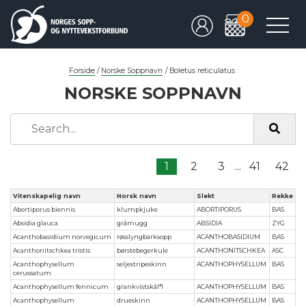
0
Forside
/
Norske Soppnavn
/
Boletus reticulatus
NORSKE SOPPNAVN
1
2
3
...
41
42
Vitenskapelig navn
Norsk navn
Slekt
Rekke
Abortiporus biennis
klumpkjuke
ABORTIPORUS
BAS
Absidia glauca
gråmugg
ABSIDIA
ZYG
Acanthobasidium norvegicum
røsslyngbarksopp
ACANTHOBASIDIUM
BAS
Acanthonitschkea tristis
børstebegerkule
ACANTHONITSCHKEA
ASC
Acanthophysellum
seljestripeskinn
ACANTHOPHYSELLUM
BAS
cerussatum
Acanthophysellum fennicum
grankvistskål*1
ACANTHOPHYSELLUM
BAS
Acanthophysellum
drueskinn
ACANTHOPHYSELLUM
BAS