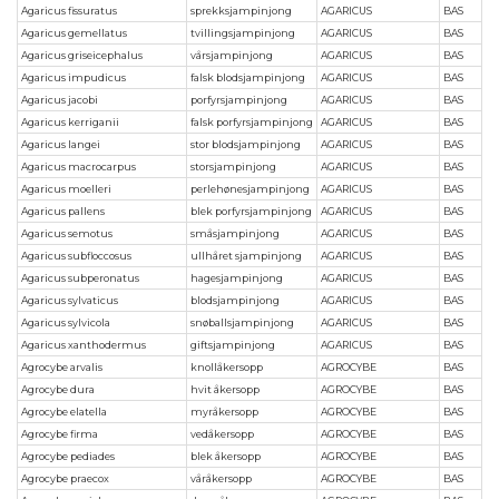
Agaricus fissuratus
sprekksjampinjong
AGARICUS
BAS
Agaricus gemellatus
tvillingsjampinjong
AGARICUS
BAS
Agaricus griseicephalus
vårsjampinjong
AGARICUS
BAS
Agaricus impudicus
falsk blodsjampinjong
AGARICUS
BAS
Agaricus jacobi
porfyrsjampinjong
AGARICUS
BAS
Agaricus kerriganii
falsk porfyrsjampinjong
AGARICUS
BAS
Agaricus langei
stor blodsjampinjong
AGARICUS
BAS
Agaricus macrocarpus
storsjampinjong
AGARICUS
BAS
Agaricus moelleri
perlehønesjampinjong
AGARICUS
BAS
Agaricus pallens
blek porfyrsjampinjong
AGARICUS
BAS
Agaricus semotus
småsjampinjong
AGARICUS
BAS
Agaricus subfloccosus
ullhåret sjampinjong
AGARICUS
BAS
Agaricus subperonatus
hagesjampinjong
AGARICUS
BAS
Agaricus sylvaticus
blodsjampinjong
AGARICUS
BAS
Agaricus sylvicola
snøballsjampinjong
AGARICUS
BAS
Agaricus xanthodermus
giftsjampinjong
AGARICUS
BAS
Agrocybe arvalis
knollåkersopp
AGROCYBE
BAS
Agrocybe dura
hvit åkersopp
AGROCYBE
BAS
Agrocybe elatella
myråkersopp
AGROCYBE
BAS
Agrocybe firma
vedåkersopp
AGROCYBE
BAS
Agrocybe pediades
blek åkersopp
AGROCYBE
BAS
Agrocybe praecox
våråkersopp
AGROCYBE
BAS