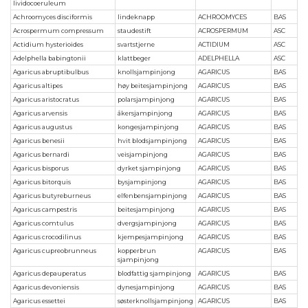
lividocoeruleum
Achroomyces disciformis
lindeknapp
ACHROOMYCES
BAS
Acrospermum compressum
staudestift
ACROSPERMUM
ASC
Actidium hysterioides
svartstjerne
ACTIDIUM
ASC
Adelphella babingtonii
klattbeger
ADELPHELLA
ASC
Agaricus abruptibulbus
knollsjampinjong
AGARICUS
BAS
Agaricus altipes
høy beitesjampinjong
AGARICUS
BAS
Agaricus aristocratus
polarsjampinjong
AGARICUS
BAS
Agaricus arvensis
åkersjampinjong
AGARICUS
BAS
Agaricus augustus
kongesjampinjong
AGARICUS
BAS
Agaricus benesii
hvit blodsjampinjong
AGARICUS
BAS
Agaricus bernardi
veisjampinjong
AGARICUS
BAS
Agaricus bisporus
dyrket sjampinjong
AGARICUS
BAS
Agaricus bitorquis
bysjampinjong
AGARICUS
BAS
Agaricus butyreburneus
elfenbensjampinjong
AGARICUS
BAS
Agaricus campestris
beitesjampinjong
AGARICUS
BAS
Agaricus comtulus
dvergsjampinjong
AGARICUS
BAS
Agaricus crocodilinus
kjempesjampinjong
AGARICUS
BAS
Agaricus cupreobrunneus
kopperbrun
AGARICUS
BAS
sjampinjong
Agaricus depauperatus
blodfattig sjampinjong
AGARICUS
BAS
Agaricus devoniensis
dynesjampinjong
AGARICUS
BAS
Agaricus essettei
søsterknollsjampinjong
AGARICUS
BAS