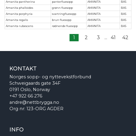
Amanita pantherina
panterfluesopp
AMANITA
BAS
Amanita phalloides
grønn fluesopp
AMANITA
BAS
Amanita porphyria
svartringfluesopp
AMANITA
BAS
Amanita regalis
brun fluesopp
AMANITA
BAS
Amanita rubescens
rødnende fluesopp
AMANITA
BAS
1
2
3
...
41
42
KONTAKT
Norges sopp- og nyttevekstforbund
Schweigaards gate 34F
0191 Oslo, Norway
+47 922 66 276
andre@nettbrygga.no
Org nr: 123-ORG AGDER
INFO