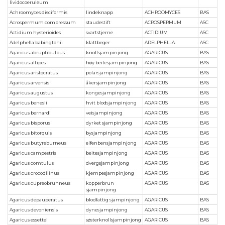
lividocoeruleum
Achroomyces disciformis
lindeknapp
ACHROOMYCES
BAS
Acrospermum compressum
staudestift
ACROSPERMUM
ASC
Actidium hysterioides
svartstjerne
ACTIDIUM
ASC
Adelphella babingtonii
klattbeger
ADELPHELLA
ASC
Agaricus abruptibulbus
knollsjampinjong
AGARICUS
BAS
Agaricus altipes
høy beitesjampinjong
AGARICUS
BAS
Agaricus aristocratus
polarsjampinjong
AGARICUS
BAS
Agaricus arvensis
åkersjampinjong
AGARICUS
BAS
Agaricus augustus
kongesjampinjong
AGARICUS
BAS
Agaricus benesii
hvit blodsjampinjong
AGARICUS
BAS
Agaricus bernardi
veisjampinjong
AGARICUS
BAS
Agaricus bisporus
dyrket sjampinjong
AGARICUS
BAS
Agaricus bitorquis
bysjampinjong
AGARICUS
BAS
Agaricus butyreburneus
elfenbensjampinjong
AGARICUS
BAS
Agaricus campestris
beitesjampinjong
AGARICUS
BAS
Agaricus comtulus
dvergsjampinjong
AGARICUS
BAS
Agaricus crocodilinus
kjempesjampinjong
AGARICUS
BAS
Agaricus cupreobrunneus
kopperbrun
AGARICUS
BAS
sjampinjong
Agaricus depauperatus
blodfattig sjampinjong
AGARICUS
BAS
Agaricus devoniensis
dynesjampinjong
AGARICUS
BAS
Agaricus essettei
søsterknollsjampinjong
AGARICUS
BAS