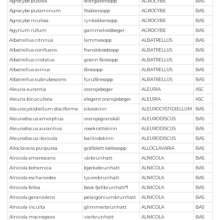
Agrocybe pusiola
dvergåkersopp
AGROCYBE
BAS
Agrocybe putaminum
flisåkersopp
AGROCYBE
BAS
Agrocybe rivulosa
rynkeåkersopp
AGROCYBE
BAS
Agyrium rufum
gammelvedbeger
AGROCYBE
BAS
Albatrellus citrinus
lammesopp
ALBATRELLUS
BAS
Albatrellus confluens
franskbrødsopp
ALBATRELLUS
BAS
Albatrellus cristatus
grønn fåresopp
ALBATRELLUS
BAS
Albatrellus ovinus
fåresopp
ALBATRELLUS
BAS
Albatrellus subrubescens
furufåresopp
ALBATRELLUS
BAS
Aleuria aurantia
oransjebeger
ALEURIA
ASC
Aleuria bicucullata
elegant oransjebeger
ALEURIA
ASC
Aleurocystidiellum disciforme
eikeskinn
ALEUROCYSTIDIELLUM
BAS
Aleurodiscus amorphus
oransjegranskål
ALEURODISCUS
BAS
Aleurodiscus aurantius
rosekrattskinn
ALEURODISCUS
BAS
Aleurodiscus ilexicola
barlindskinn
ALEURODISCUS
BAS
Alloclavaria purpurea
gråfiolett køllesopp
ALLOCLAVARIA
BAS
Alnicola amarescens
vårbrunhatt
ALNICOLA
BAS
Alnicola bohemica
bjørkebrunhatt
ALNICOLA
BAS
Alnicola escharioides
lys orebrunhatt
ALNICOLA
BAS
Alnicola fellea
besk fjellbrunhatt*1
ALNICOLA
BAS
Alnicola geraniolens
pelargoniumbrunhatt
ALNICOLA
BAS
Alnicola inculta
glimmerbrunhatt
ALNICOLA
BAS
Alnicola macrospora
vierbrunhatt
ALNICOLA
BAS