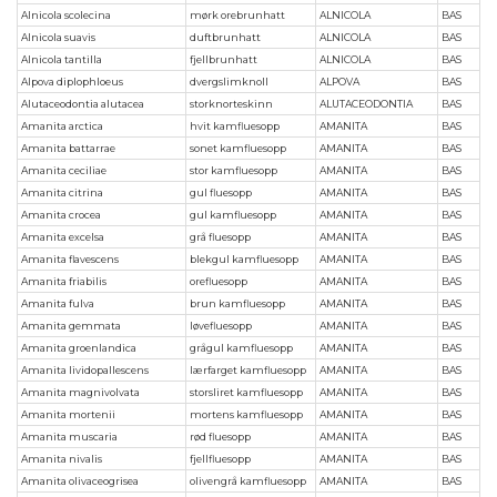
Alnicola scolecina
mørk orebrunhatt
ALNICOLA
BAS
Alnicola suavis
duftbrunhatt
ALNICOLA
BAS
Alnicola tantilla
fjellbrunhatt
ALNICOLA
BAS
Alpova diplophloeus
dvergslimknoll
ALPOVA
BAS
Alutaceodontia alutacea
storknorteskinn
ALUTACEODONTIA
BAS
Amanita arctica
hvit kamfluesopp
AMANITA
BAS
Amanita battarrae
sonet kamfluesopp
AMANITA
BAS
Amanita ceciliae
stor kamfluesopp
AMANITA
BAS
Amanita citrina
gul fluesopp
AMANITA
BAS
Amanita crocea
gul kamfluesopp
AMANITA
BAS
Amanita excelsa
grå fluesopp
AMANITA
BAS
Amanita flavescens
blekgul kamfluesopp
AMANITA
BAS
Amanita friabilis
orefluesopp
AMANITA
BAS
Amanita fulva
brun kamfluesopp
AMANITA
BAS
Amanita gemmata
løvefluesopp
AMANITA
BAS
Amanita groenlandica
grågul kamfluesopp
AMANITA
BAS
Amanita lividopallescens
lærfarget kamfluesopp
AMANITA
BAS
Amanita magnivolvata
storsliret kamfluesopp
AMANITA
BAS
Amanita mortenii
mortens kamfluesopp
AMANITA
BAS
Amanita muscaria
rød fluesopp
AMANITA
BAS
Amanita nivalis
fjellfluesopp
AMANITA
BAS
Amanita olivaceogrisea
olivengrå kamfluesopp
AMANITA
BAS