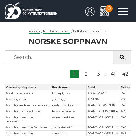
0
Forside
/
Norske Soppnavn
/
Bolbitius coprophilus
NORSKE SOPPNAVN
1
2
3
...
41
42
Vitenskapelig navn
Norsk navn
Slekt
Rekke
Abortiporus biennis
klumpkjuke
ABORTIPORUS
BAS
Absidia glauca
gråmugg
ABSIDIA
ZYG
Acanthobasidium norvegicum
røsslyngbarksopp
ACANTHOBASIDIUM
BAS
Acanthonitschkea tristis
børstebegerkule
ACANTHONITSCHKEA
ASC
Acanthophysellum
seljestripeskinn
ACANTHOPHYSELLUM
BAS
cerussatum
Acanthophysellum fennicum
grankvistskål*1
ACANTHOPHYSELLUM
BAS
Acanthophysellum
drueskinn
ACANTHOPHYSELLUM
BAS