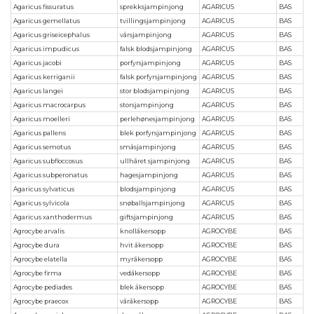
Agaricus fissuratus
sprekksjampinjong
AGARICUS
BAS
Agaricus gemellatus
tvillingsjampinjong
AGARICUS
BAS
Agaricus griseicephalus
vårsjampinjong
AGARICUS
BAS
Agaricus impudicus
falsk blodsjampinjong
AGARICUS
BAS
Agaricus jacobi
porfyrsjampinjong
AGARICUS
BAS
Agaricus kerriganii
falsk porfyrsjampinjong
AGARICUS
BAS
Agaricus langei
stor blodsjampinjong
AGARICUS
BAS
Agaricus macrocarpus
storsjampinjong
AGARICUS
BAS
Agaricus moelleri
perlehønesjampinjong
AGARICUS
BAS
Agaricus pallens
blek porfyrsjampinjong
AGARICUS
BAS
Agaricus semotus
småsjampinjong
AGARICUS
BAS
Agaricus subfloccosus
ullhåret sjampinjong
AGARICUS
BAS
Agaricus subperonatus
hagesjampinjong
AGARICUS
BAS
Agaricus sylvaticus
blodsjampinjong
AGARICUS
BAS
Agaricus sylvicola
snøballsjampinjong
AGARICUS
BAS
Agaricus xanthodermus
giftsjampinjong
AGARICUS
BAS
Agrocybe arvalis
knollåkersopp
AGROCYBE
BAS
Agrocybe dura
hvit åkersopp
AGROCYBE
BAS
Agrocybe elatella
myråkersopp
AGROCYBE
BAS
Agrocybe firma
vedåkersopp
AGROCYBE
BAS
Agrocybe pediades
blek åkersopp
AGROCYBE
BAS
Agrocybe praecox
våråkersopp
AGROCYBE
BAS