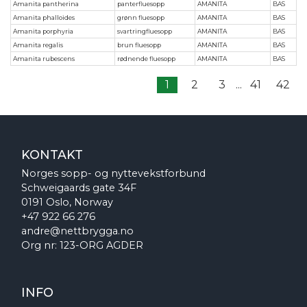
Amanita pantherina
panterfluesopp
AMANITA
BAS
Amanita phalloides
grønn fluesopp
AMANITA
BAS
Amanita porphyria
svartringfluesopp
AMANITA
BAS
Amanita regalis
brun fluesopp
AMANITA
BAS
Amanita rubescens
rødnende fluesopp
AMANITA
BAS
1
2
3
...
41
42
KONTAKT
Norges sopp- og nyttevekstforbund
Schweigaards gate 34F
0191 Oslo, Norway
+47 922 66 276
andre@nettbrygga.no
Org nr: 123-ORG AGDER
INFO