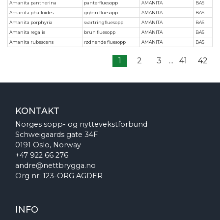
Amanita pantherina
panterfluesopp
AMANITA
BAS
Amanita phalloides
grønn fluesopp
AMANITA
BAS
Amanita porphyria
svartringfluesopp
AMANITA
BAS
Amanita regalis
brun fluesopp
AMANITA
BAS
Amanita rubescens
rødnende fluesopp
AMANITA
BAS
1
2
3
...
41
42
KONTAKT
Norges sopp- og nyttevekstforbund
Schweigaards gate 34F
0191 Oslo, Norway
+47 922 66 276
andre@nettbrygga.no
Org nr: 123-ORG AGDER
INFO