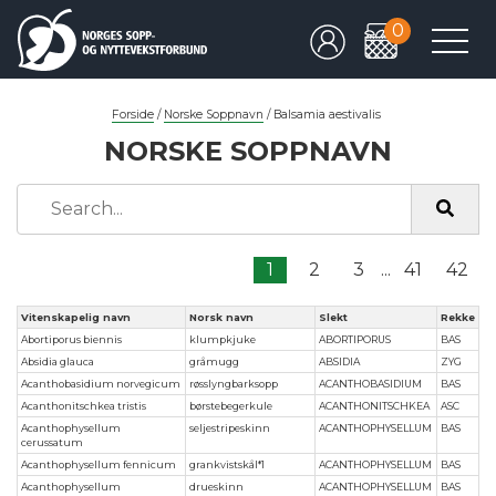
0
Forside
/
Norske Soppnavn
/
Balsamia aestivalis
NORSKE SOPPNAVN
1
2
3
...
41
42
Vitenskapelig navn
Norsk navn
Slekt
Rekke
Abortiporus biennis
klumpkjuke
ABORTIPORUS
BAS
Absidia glauca
gråmugg
ABSIDIA
ZYG
Acanthobasidium norvegicum
røsslyngbarksopp
ACANTHOBASIDIUM
BAS
Acanthonitschkea tristis
børstebegerkule
ACANTHONITSCHKEA
ASC
Acanthophysellum
seljestripeskinn
ACANTHOPHYSELLUM
BAS
cerussatum
Acanthophysellum fennicum
grankvistskål*1
ACANTHOPHYSELLUM
BAS
Acanthophysellum
drueskinn
ACANTHOPHYSELLUM
BAS