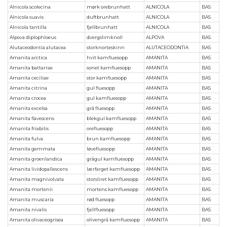
Alnicola scolecina
mørk orebrunhatt
ALNICOLA
BAS
Alnicola suavis
duftbrunhatt
ALNICOLA
BAS
Alnicola tantilla
fjellbrunhatt
ALNICOLA
BAS
Alpova diplophloeus
dvergslimknoll
ALPOVA
BAS
Alutaceodontia alutacea
storknorteskinn
ALUTACEODONTIA
BAS
Amanita arctica
hvit kamfluesopp
AMANITA
BAS
Amanita battarrae
sonet kamfluesopp
AMANITA
BAS
Amanita ceciliae
stor kamfluesopp
AMANITA
BAS
Amanita citrina
gul fluesopp
AMANITA
BAS
Amanita crocea
gul kamfluesopp
AMANITA
BAS
Amanita excelsa
grå fluesopp
AMANITA
BAS
Amanita flavescens
blekgul kamfluesopp
AMANITA
BAS
Amanita friabilis
orefluesopp
AMANITA
BAS
Amanita fulva
brun kamfluesopp
AMANITA
BAS
Amanita gemmata
løvefluesopp
AMANITA
BAS
Amanita groenlandica
grågul kamfluesopp
AMANITA
BAS
Amanita lividopallescens
lærfarget kamfluesopp
AMANITA
BAS
Amanita magnivolvata
storsliret kamfluesopp
AMANITA
BAS
Amanita mortenii
mortens kamfluesopp
AMANITA
BAS
Amanita muscaria
rød fluesopp
AMANITA
BAS
Amanita nivalis
fjellfluesopp
AMANITA
BAS
Amanita olivaceogrisea
olivengrå kamfluesopp
AMANITA
BAS