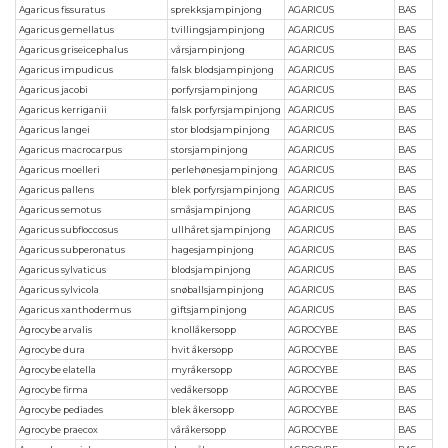
Agaricus fissuratus
sprekksjampinjong
AGARICUS
BAS
Agaricus gemellatus
tvillingsjampinjong
AGARICUS
BAS
Agaricus griseicephalus
vårsjampinjong
AGARICUS
BAS
Agaricus impudicus
falsk blodsjampinjong
AGARICUS
BAS
Agaricus jacobi
porfyrsjampinjong
AGARICUS
BAS
Agaricus kerriganii
falsk porfyrsjampinjong
AGARICUS
BAS
Agaricus langei
stor blodsjampinjong
AGARICUS
BAS
Agaricus macrocarpus
storsjampinjong
AGARICUS
BAS
Agaricus moelleri
perlehønesjampinjong
AGARICUS
BAS
Agaricus pallens
blek porfyrsjampinjong
AGARICUS
BAS
Agaricus semotus
småsjampinjong
AGARICUS
BAS
Agaricus subfloccosus
ullhåret sjampinjong
AGARICUS
BAS
Agaricus subperonatus
hagesjampinjong
AGARICUS
BAS
Agaricus sylvaticus
blodsjampinjong
AGARICUS
BAS
Agaricus sylvicola
snøballsjampinjong
AGARICUS
BAS
Agaricus xanthodermus
giftsjampinjong
AGARICUS
BAS
Agrocybe arvalis
knollåkersopp
AGROCYBE
BAS
Agrocybe dura
hvit åkersopp
AGROCYBE
BAS
Agrocybe elatella
myråkersopp
AGROCYBE
BAS
Agrocybe firma
vedåkersopp
AGROCYBE
BAS
Agrocybe pediades
blek åkersopp
AGROCYBE
BAS
Agrocybe praecox
våråkersopp
AGROCYBE
BAS