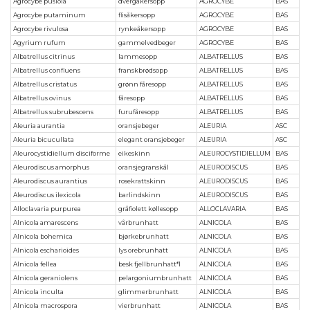
Agrocybe pusiola
dvergåkersopp
AGROCYBE
BAS
Agrocybe putaminum
flisåkersopp
AGROCYBE
BAS
Agrocybe rivulosa
rynkeåkersopp
AGROCYBE
BAS
Agyrium rufum
gammelvedbeger
AGROCYBE
BAS
Albatrellus citrinus
lammesopp
ALBATRELLUS
BAS
Albatrellus confluens
franskbrødsopp
ALBATRELLUS
BAS
Albatrellus cristatus
grønn fåresopp
ALBATRELLUS
BAS
Albatrellus ovinus
fåresopp
ALBATRELLUS
BAS
Albatrellus subrubescens
furufåresopp
ALBATRELLUS
BAS
Aleuria aurantia
oransjebeger
ALEURIA
ASC
Aleuria bicucullata
elegant oransjebeger
ALEURIA
ASC
Aleurocystidiellum disciforme
eikeskinn
ALEUROCYSTIDIELLUM
BAS
Aleurodiscus amorphus
oransjegranskål
ALEURODISCUS
BAS
Aleurodiscus aurantius
rosekrattskinn
ALEURODISCUS
BAS
Aleurodiscus ilexicola
barlindskinn
ALEURODISCUS
BAS
Alloclavaria purpurea
gråfiolett køllesopp
ALLOCLAVARIA
BAS
Alnicola amarescens
vårbrunhatt
ALNICOLA
BAS
Alnicola bohemica
bjørkebrunhatt
ALNICOLA
BAS
Alnicola escharioides
lys orebrunhatt
ALNICOLA
BAS
Alnicola fellea
besk fjellbrunhatt*1
ALNICOLA
BAS
Alnicola geraniolens
pelargoniumbrunhatt
ALNICOLA
BAS
Alnicola inculta
glimmerbrunhatt
ALNICOLA
BAS
Alnicola macrospora
vierbrunhatt
ALNICOLA
BAS