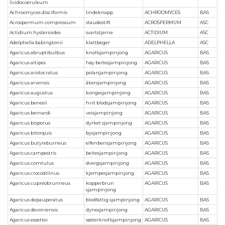
lividocoeruleum
Achroomyces disciformis
lindeknapp
ACHROOMYCES
BAS
Acrospermum compressum
staudestift
ACROSPERMUM
ASC
Actidium hysterioides
svartstjerne
ACTIDIUM
ASC
Adelphella babingtonii
klattbeger
ADELPHELLA
ASC
Agaricus abruptibulbus
knollsjampinjong
AGARICUS
BAS
Agaricus altipes
høy beitesjampinjong
AGARICUS
BAS
Agaricus aristocratus
polarsjampinjong
AGARICUS
BAS
Agaricus arvensis
åkersjampinjong
AGARICUS
BAS
Agaricus augustus
kongesjampinjong
AGARICUS
BAS
Agaricus benesii
hvit blodsjampinjong
AGARICUS
BAS
Agaricus bernardi
veisjampinjong
AGARICUS
BAS
Agaricus bisporus
dyrket sjampinjong
AGARICUS
BAS
Agaricus bitorquis
bysjampinjong
AGARICUS
BAS
Agaricus butyreburneus
elfenbensjampinjong
AGARICUS
BAS
Agaricus campestris
beitesjampinjong
AGARICUS
BAS
Agaricus comtulus
dvergsjampinjong
AGARICUS
BAS
Agaricus crocodilinus
kjempesjampinjong
AGARICUS
BAS
Agaricus cupreobrunneus
kopperbrun
AGARICUS
BAS
sjampinjong
Agaricus depauperatus
blodfattig sjampinjong
AGARICUS
BAS
Agaricus devoniensis
dynesjampinjong
AGARICUS
BAS
Agaricus essettei
søsterknollsjampinjong
AGARICUS
BAS