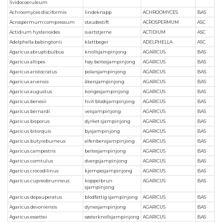
lividocoeruleum
Achroomyces disciformis
lindeknapp
ACHROOMYCES
BAS
Acrospermum compressum
staudestift
ACROSPERMUM
ASC
Actidium hysterioides
svartstjerne
ACTIDIUM
ASC
Adelphella babingtonii
klattbeger
ADELPHELLA
ASC
Agaricus abruptibulbus
knollsjampinjong
AGARICUS
BAS
Agaricus altipes
høy beitesjampinjong
AGARICUS
BAS
Agaricus aristocratus
polarsjampinjong
AGARICUS
BAS
Agaricus arvensis
åkersjampinjong
AGARICUS
BAS
Agaricus augustus
kongesjampinjong
AGARICUS
BAS
Agaricus benesii
hvit blodsjampinjong
AGARICUS
BAS
Agaricus bernardi
veisjampinjong
AGARICUS
BAS
Agaricus bisporus
dyrket sjampinjong
AGARICUS
BAS
Agaricus bitorquis
bysjampinjong
AGARICUS
BAS
Agaricus butyreburneus
elfenbensjampinjong
AGARICUS
BAS
Agaricus campestris
beitesjampinjong
AGARICUS
BAS
Agaricus comtulus
dvergsjampinjong
AGARICUS
BAS
Agaricus crocodilinus
kjempesjampinjong
AGARICUS
BAS
Agaricus cupreobrunneus
kopperbrun
AGARICUS
BAS
sjampinjong
Agaricus depauperatus
blodfattig sjampinjong
AGARICUS
BAS
Agaricus devoniensis
dynesjampinjong
AGARICUS
BAS
Agaricus essettei
søsterknollsjampinjong
AGARICUS
BAS