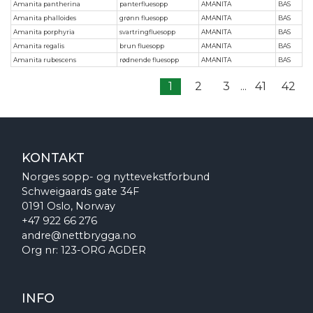
Amanita pantherina
panterfluesopp
AMANITA
BAS
Amanita phalloides
grønn fluesopp
AMANITA
BAS
Amanita porphyria
svartringfluesopp
AMANITA
BAS
Amanita regalis
brun fluesopp
AMANITA
BAS
Amanita rubescens
rødnende fluesopp
AMANITA
BAS
1
2
3
...
41
42
KONTAKT
Norges sopp- og nyttevekstforbund
Schweigaards gate 34F
0191 Oslo, Norway
+47 922 66 276
andre@nettbrygga.no
Org nr: 123-ORG AGDER
INFO