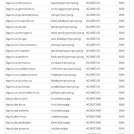
Agaricus fissuratus
sprekksjampinjong
AGARICUS
BAS
Agaricus gemellatus
tvillingsjampinjong
AGARICUS
BAS
Agaricus griseicephalus
vårsjampinjong
AGARICUS
BAS
Agaricus impudicus
falsk blodsjampinjong
AGARICUS
BAS
Agaricus jacobi
porfyrsjampinjong
AGARICUS
BAS
Agaricus kerriganii
falsk porfyrsjampinjong
AGARICUS
BAS
Agaricus langei
stor blodsjampinjong
AGARICUS
BAS
Agaricus macrocarpus
storsjampinjong
AGARICUS
BAS
Agaricus moelleri
perlehønesjampinjong
AGARICUS
BAS
Agaricus pallens
blek porfyrsjampinjong
AGARICUS
BAS
Agaricus semotus
småsjampinjong
AGARICUS
BAS
Agaricus subfloccosus
ullhåret sjampinjong
AGARICUS
BAS
Agaricus subperonatus
hagesjampinjong
AGARICUS
BAS
Agaricus sylvaticus
blodsjampinjong
AGARICUS
BAS
Agaricus sylvicola
snøballsjampinjong
AGARICUS
BAS
Agaricus xanthodermus
giftsjampinjong
AGARICUS
BAS
Agrocybe arvalis
knollåkersopp
AGROCYBE
BAS
Agrocybe dura
hvit åkersopp
AGROCYBE
BAS
Agrocybe elatella
myråkersopp
AGROCYBE
BAS
Agrocybe firma
vedåkersopp
AGROCYBE
BAS
Agrocybe pediades
blek åkersopp
AGROCYBE
BAS
Agrocybe praecox
våråkersopp
AGROCYBE
BAS