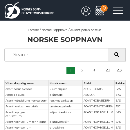
0
Forside
/
Norske Soppnavn
/
Aurantiporus priscus
NORSKE SOPPNAVN
1
2
3
...
41
42
Vitenskapelig navn
Norsk navn
Slekt
Rekke
Abortiporus biennis
klumpkjuke
ABORTIPORUS
BAS
Absidia glauca
gråmugg
ABSIDIA
ZYG
Acanthobasidium norvegicum
røsslyngbarksopp
ACANTHOBASIDIUM
BAS
Acanthonitschkea tristis
børstebegerkule
ACANTHONITSCHKEA
ASC
Acanthophysellum
seljestripeskinn
ACANTHOPHYSELLUM
BAS
cerussatum
Acanthophysellum fennicum
grankvistskål*1
ACANTHOPHYSELLUM
BAS
Acanthophysellum
drueskinn
ACANTHOPHYSELLUM
BAS