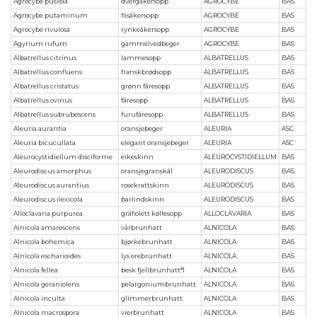
Agrocybe pusiola
dvergåkersopp
AGROCYBE
BAS
Agrocybe putaminum
flisåkersopp
AGROCYBE
BAS
Agrocybe rivulosa
rynkeåkersopp
AGROCYBE
BAS
Agyrium rufum
gammelvedbeger
AGROCYBE
BAS
Albatrellus citrinus
lammesopp
ALBATRELLUS
BAS
Albatrellus confluens
franskbrødsopp
ALBATRELLUS
BAS
Albatrellus cristatus
grønn fåresopp
ALBATRELLUS
BAS
Albatrellus ovinus
fåresopp
ALBATRELLUS
BAS
Albatrellus subrubescens
furufåresopp
ALBATRELLUS
BAS
Aleuria aurantia
oransjebeger
ALEURIA
ASC
Aleuria bicucullata
elegant oransjebeger
ALEURIA
ASC
Aleurocystidiellum disciforme
eikeskinn
ALEUROCYSTIDIELLUM
BAS
Aleurodiscus amorphus
oransjegranskål
ALEURODISCUS
BAS
Aleurodiscus aurantius
rosekrattskinn
ALEURODISCUS
BAS
Aleurodiscus ilexicola
barlindskinn
ALEURODISCUS
BAS
Alloclavaria purpurea
gråfiolett køllesopp
ALLOCLAVARIA
BAS
Alnicola amarescens
vårbrunhatt
ALNICOLA
BAS
Alnicola bohemica
bjørkebrunhatt
ALNICOLA
BAS
Alnicola escharioides
lys orebrunhatt
ALNICOLA
BAS
Alnicola fellea
besk fjellbrunhatt*1
ALNICOLA
BAS
Alnicola geraniolens
pelargoniumbrunhatt
ALNICOLA
BAS
Alnicola inculta
glimmerbrunhatt
ALNICOLA
BAS
Alnicola macrospora
vierbrunhatt
ALNICOLA
BAS