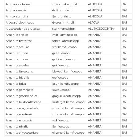
Alnicola scolecina
mørk orebrunhatt
ALNICOLA
BAS
Alnicola suavis
duftbrunhatt
ALNICOLA
BAS
Alnicola tantilla
fjellbrunhatt
ALNICOLA
BAS
Alpova diplophloeus
dvergslimknoll
ALPOVA
BAS
Alutaceodontia alutacea
storknorteskinn
ALUTACEODONTIA
BAS
Amanita arctica
hvit kamfluesopp
AMANITA
BAS
Amanita battarrae
sonet kamfluesopp
AMANITA
BAS
Amanita ceciliae
stor kamfluesopp
AMANITA
BAS
Amanita citrina
gul fluesopp
AMANITA
BAS
Amanita crocea
gul kamfluesopp
AMANITA
BAS
Amanita excelsa
grå fluesopp
AMANITA
BAS
Amanita flavescens
blekgul kamfluesopp
AMANITA
BAS
Amanita friabilis
orefluesopp
AMANITA
BAS
Amanita fulva
brun kamfluesopp
AMANITA
BAS
Amanita gemmata
løvefluesopp
AMANITA
BAS
Amanita groenlandica
grågul kamfluesopp
AMANITA
BAS
Amanita lividopallescens
lærfarget kamfluesopp
AMANITA
BAS
Amanita magnivolvata
storsliret kamfluesopp
AMANITA
BAS
Amanita mortenii
mortens kamfluesopp
AMANITA
BAS
Amanita muscaria
rød fluesopp
AMANITA
BAS
Amanita nivalis
fjellfluesopp
AMANITA
BAS
Amanita olivaceogrisea
olivengrå kamfluesopp
AMANITA
BAS