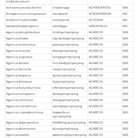
lividocoeruleum
Achroomyces disciformis
lindeknapp
ACHROOMYCES
BAS
Acrospermum compressum
staudestift
ACROSPERMUM
ASC
Actidium hysterioides
svartstjerne
ACTIDIUM
ASC
Adelphella babingtonii
klattbeger
ADELPHELLA
ASC
Agaricus abruptibulbus
knollsjampinjong
AGARICUS
BAS
Agaricus altipes
høy beitesjampinjong
AGARICUS
BAS
Agaricus aristocratus
polarsjampinjong
AGARICUS
BAS
Agaricus arvensis
åkersjampinjong
AGARICUS
BAS
Agaricus augustus
kongesjampinjong
AGARICUS
BAS
Agaricus benesii
hvit blodsjampinjong
AGARICUS
BAS
Agaricus bernardi
veisjampinjong
AGARICUS
BAS
Agaricus bisporus
dyrket sjampinjong
AGARICUS
BAS
Agaricus bitorquis
bysjampinjong
AGARICUS
BAS
Agaricus butyreburneus
elfenbensjampinjong
AGARICUS
BAS
Agaricus campestris
beitesjampinjong
AGARICUS
BAS
Agaricus comtulus
dvergsjampinjong
AGARICUS
BAS
Agaricus crocodilinus
kjempesjampinjong
AGARICUS
BAS
Agaricus cupreobrunneus
kopperbrun
AGARICUS
BAS
sjampinjong
Agaricus depauperatus
blodfattig sjampinjong
AGARICUS
BAS
Agaricus devoniensis
dynesjampinjong
AGARICUS
BAS
Agaricus essettei
søsterknollsjampinjong
AGARICUS
BAS