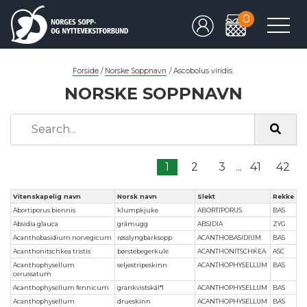
0
Forside
/
Norske Soppnavn
/
Ascobolus viridis
NORSKE SOPPNAVN
1
2
3
...
41
42
Vitenskapelig navn
Norsk navn
Slekt
Rekke
Abortiporus biennis
klumpkjuke
ABORTIPORUS
BAS
Absidia glauca
gråmugg
ABSIDIA
ZYG
Acanthobasidium norvegicum
røsslyngbarksopp
ACANTHOBASIDIUM
BAS
Acanthonitschkea tristis
børstebegerkule
ACANTHONITSCHKEA
ASC
Acanthophysellum
seljestripeskinn
ACANTHOPHYSELLUM
BAS
cerussatum
Acanthophysellum fennicum
grankvistskål*1
ACANTHOPHYSELLUM
BAS
Acanthophysellum
drueskinn
ACANTHOPHYSELLUM
BAS