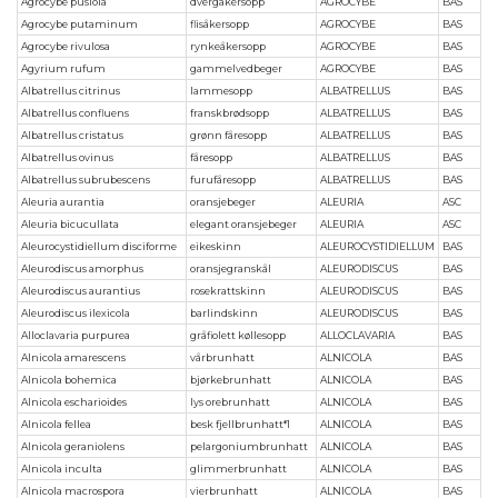
Agrocybe pusiola
dvergåkersopp
AGROCYBE
BAS
Agrocybe putaminum
flisåkersopp
AGROCYBE
BAS
Agrocybe rivulosa
rynkeåkersopp
AGROCYBE
BAS
Agyrium rufum
gammelvedbeger
AGROCYBE
BAS
Albatrellus citrinus
lammesopp
ALBATRELLUS
BAS
Albatrellus confluens
franskbrødsopp
ALBATRELLUS
BAS
Albatrellus cristatus
grønn fåresopp
ALBATRELLUS
BAS
Albatrellus ovinus
fåresopp
ALBATRELLUS
BAS
Albatrellus subrubescens
furufåresopp
ALBATRELLUS
BAS
Aleuria aurantia
oransjebeger
ALEURIA
ASC
Aleuria bicucullata
elegant oransjebeger
ALEURIA
ASC
Aleurocystidiellum disciforme
eikeskinn
ALEUROCYSTIDIELLUM
BAS
Aleurodiscus amorphus
oransjegranskål
ALEURODISCUS
BAS
Aleurodiscus aurantius
rosekrattskinn
ALEURODISCUS
BAS
Aleurodiscus ilexicola
barlindskinn
ALEURODISCUS
BAS
Alloclavaria purpurea
gråfiolett køllesopp
ALLOCLAVARIA
BAS
Alnicola amarescens
vårbrunhatt
ALNICOLA
BAS
Alnicola bohemica
bjørkebrunhatt
ALNICOLA
BAS
Alnicola escharioides
lys orebrunhatt
ALNICOLA
BAS
Alnicola fellea
besk fjellbrunhatt*1
ALNICOLA
BAS
Alnicola geraniolens
pelargoniumbrunhatt
ALNICOLA
BAS
Alnicola inculta
glimmerbrunhatt
ALNICOLA
BAS
Alnicola macrospora
vierbrunhatt
ALNICOLA
BAS