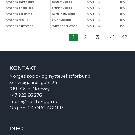
Amanita pantherina
panterfluesopp
AMANITA
BAS
Amanita phalloides
grønn fluesopp
AMANITA
BAS
Amanita porphyria
svartringfluesopp
AMANITA
BAS
Amanita regalis
brun fluesopp
AMANITA
BAS
Amanita rubescens
rødnende fluesopp
AMANITA
BAS
1
2
3
...
41
42
KONTAKT
Norges sopp- og nyttevekstforbund
Schweigaards gate 34F
0191 Oslo, Norway
+47 922 66 276
andre@nettbrygga.no
Org nr: 123-ORG AGDER
INFO