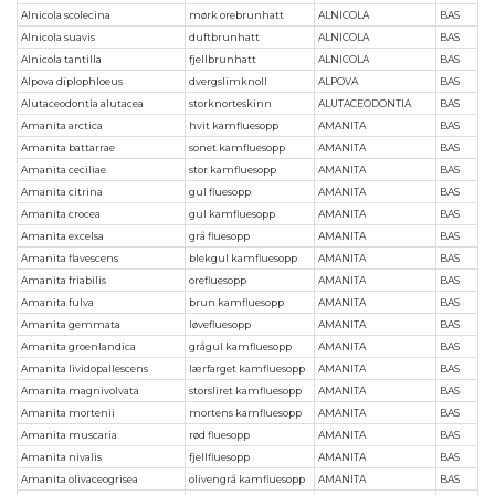
Alnicola scolecina
mørk orebrunhatt
ALNICOLA
BAS
Alnicola suavis
duftbrunhatt
ALNICOLA
BAS
Alnicola tantilla
fjellbrunhatt
ALNICOLA
BAS
Alpova diplophloeus
dvergslimknoll
ALPOVA
BAS
Alutaceodontia alutacea
storknorteskinn
ALUTACEODONTIA
BAS
Amanita arctica
hvit kamfluesopp
AMANITA
BAS
Amanita battarrae
sonet kamfluesopp
AMANITA
BAS
Amanita ceciliae
stor kamfluesopp
AMANITA
BAS
Amanita citrina
gul fluesopp
AMANITA
BAS
Amanita crocea
gul kamfluesopp
AMANITA
BAS
Amanita excelsa
grå fluesopp
AMANITA
BAS
Amanita flavescens
blekgul kamfluesopp
AMANITA
BAS
Amanita friabilis
orefluesopp
AMANITA
BAS
Amanita fulva
brun kamfluesopp
AMANITA
BAS
Amanita gemmata
løvefluesopp
AMANITA
BAS
Amanita groenlandica
grågul kamfluesopp
AMANITA
BAS
Amanita lividopallescens
lærfarget kamfluesopp
AMANITA
BAS
Amanita magnivolvata
storsliret kamfluesopp
AMANITA
BAS
Amanita mortenii
mortens kamfluesopp
AMANITA
BAS
Amanita muscaria
rød fluesopp
AMANITA
BAS
Amanita nivalis
fjellfluesopp
AMANITA
BAS
Amanita olivaceogrisea
olivengrå kamfluesopp
AMANITA
BAS