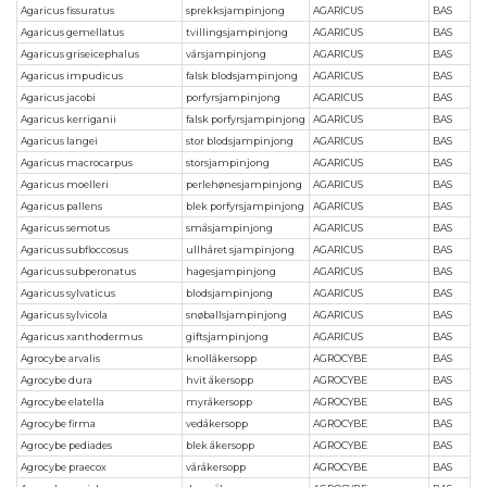
Agaricus fissuratus
sprekksjampinjong
AGARICUS
BAS
Agaricus gemellatus
tvillingsjampinjong
AGARICUS
BAS
Agaricus griseicephalus
vårsjampinjong
AGARICUS
BAS
Agaricus impudicus
falsk blodsjampinjong
AGARICUS
BAS
Agaricus jacobi
porfyrsjampinjong
AGARICUS
BAS
Agaricus kerriganii
falsk porfyrsjampinjong
AGARICUS
BAS
Agaricus langei
stor blodsjampinjong
AGARICUS
BAS
Agaricus macrocarpus
storsjampinjong
AGARICUS
BAS
Agaricus moelleri
perlehønesjampinjong
AGARICUS
BAS
Agaricus pallens
blek porfyrsjampinjong
AGARICUS
BAS
Agaricus semotus
småsjampinjong
AGARICUS
BAS
Agaricus subfloccosus
ullhåret sjampinjong
AGARICUS
BAS
Agaricus subperonatus
hagesjampinjong
AGARICUS
BAS
Agaricus sylvaticus
blodsjampinjong
AGARICUS
BAS
Agaricus sylvicola
snøballsjampinjong
AGARICUS
BAS
Agaricus xanthodermus
giftsjampinjong
AGARICUS
BAS
Agrocybe arvalis
knollåkersopp
AGROCYBE
BAS
Agrocybe dura
hvit åkersopp
AGROCYBE
BAS
Agrocybe elatella
myråkersopp
AGROCYBE
BAS
Agrocybe firma
vedåkersopp
AGROCYBE
BAS
Agrocybe pediades
blek åkersopp
AGROCYBE
BAS
Agrocybe praecox
våråkersopp
AGROCYBE
BAS