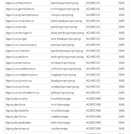
Agaricus fissuratus
sprekksjampinjong
AGARICUS
BAS
Agaricus gemellatus
tvillingsjampinjong
AGARICUS
BAS
Agaricus griseicephalus
vårsjampinjong
AGARICUS
BAS
Agaricus impudicus
falsk blodsjampinjong
AGARICUS
BAS
Agaricus jacobi
porfyrsjampinjong
AGARICUS
BAS
Agaricus kerriganii
falsk porfyrsjampinjong
AGARICUS
BAS
Agaricus langei
stor blodsjampinjong
AGARICUS
BAS
Agaricus macrocarpus
storsjampinjong
AGARICUS
BAS
Agaricus moelleri
perlehønesjampinjong
AGARICUS
BAS
Agaricus pallens
blek porfyrsjampinjong
AGARICUS
BAS
Agaricus semotus
småsjampinjong
AGARICUS
BAS
Agaricus subfloccosus
ullhåret sjampinjong
AGARICUS
BAS
Agaricus subperonatus
hagesjampinjong
AGARICUS
BAS
Agaricus sylvaticus
blodsjampinjong
AGARICUS
BAS
Agaricus sylvicola
snøballsjampinjong
AGARICUS
BAS
Agaricus xanthodermus
giftsjampinjong
AGARICUS
BAS
Agrocybe arvalis
knollåkersopp
AGROCYBE
BAS
Agrocybe dura
hvit åkersopp
AGROCYBE
BAS
Agrocybe elatella
myråkersopp
AGROCYBE
BAS
Agrocybe firma
vedåkersopp
AGROCYBE
BAS
Agrocybe pediades
blek åkersopp
AGROCYBE
BAS
Agrocybe praecox
våråkersopp
AGROCYBE
BAS