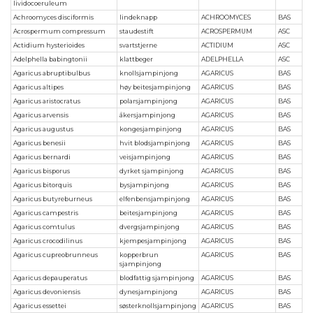
lividocoeruleum
Achroomyces disciformis
lindeknapp
ACHROOMYCES
BAS
Acrospermum compressum
staudestift
ACROSPERMUM
ASC
Actidium hysterioides
svartstjerne
ACTIDIUM
ASC
Adelphella babingtonii
klattbeger
ADELPHELLA
ASC
Agaricus abruptibulbus
knollsjampinjong
AGARICUS
BAS
Agaricus altipes
høy beitesjampinjong
AGARICUS
BAS
Agaricus aristocratus
polarsjampinjong
AGARICUS
BAS
Agaricus arvensis
åkersjampinjong
AGARICUS
BAS
Agaricus augustus
kongesjampinjong
AGARICUS
BAS
Agaricus benesii
hvit blodsjampinjong
AGARICUS
BAS
Agaricus bernardi
veisjampinjong
AGARICUS
BAS
Agaricus bisporus
dyrket sjampinjong
AGARICUS
BAS
Agaricus bitorquis
bysjampinjong
AGARICUS
BAS
Agaricus butyreburneus
elfenbensjampinjong
AGARICUS
BAS
Agaricus campestris
beitesjampinjong
AGARICUS
BAS
Agaricus comtulus
dvergsjampinjong
AGARICUS
BAS
Agaricus crocodilinus
kjempesjampinjong
AGARICUS
BAS
Agaricus cupreobrunneus
kopperbrun
AGARICUS
BAS
sjampinjong
Agaricus depauperatus
blodfattig sjampinjong
AGARICUS
BAS
Agaricus devoniensis
dynesjampinjong
AGARICUS
BAS
Agaricus essettei
søsterknollsjampinjong
AGARICUS
BAS