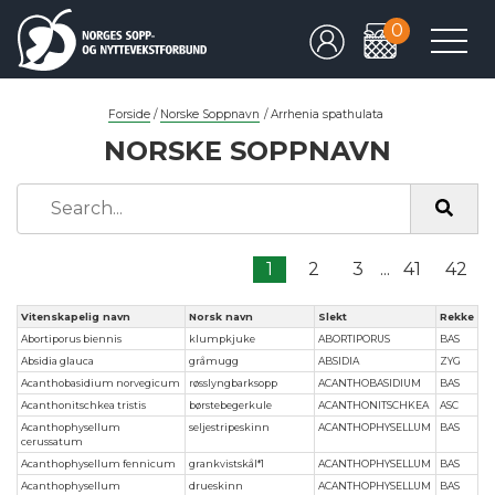
0
Forside
/
Norske Soppnavn
/
Arrhenia spathulata
NORSKE SOPPNAVN
1
2
3
...
41
42
Vitenskapelig navn
Norsk navn
Slekt
Rekke
Abortiporus biennis
klumpkjuke
ABORTIPORUS
BAS
Absidia glauca
gråmugg
ABSIDIA
ZYG
Acanthobasidium norvegicum
røsslyngbarksopp
ACANTHOBASIDIUM
BAS
Acanthonitschkea tristis
børstebegerkule
ACANTHONITSCHKEA
ASC
Acanthophysellum
seljestripeskinn
ACANTHOPHYSELLUM
BAS
cerussatum
Acanthophysellum fennicum
grankvistskål*1
ACANTHOPHYSELLUM
BAS
Acanthophysellum
drueskinn
ACANTHOPHYSELLUM
BAS