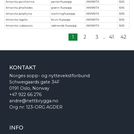
Amanita pantherina
panterfluesopp
AMANITA
BAS
Amanita phalloides
grønn fluesopp
AMANITA
BAS
Amanita porphyria
svartringfluesopp
AMANITA
BAS
Amanita regalis
brun fluesopp
AMANITA
BAS
Amanita rubescens
rødnende fluesopp
AMANITA
BAS
1
2
3
...
41
42
KONTAKT
Norges sopp- og nyttevekstforbund
Schweigaards gate 34F
0191 Oslo, Norway
+47 922 66 276
andre@nettbrygga.no
Org nr: 123-ORG AGDER
INFO