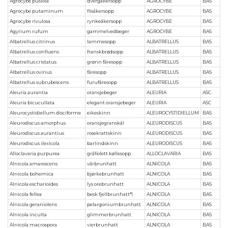
Agrocybe pusiola
dvergåkersopp
AGROCYBE
BAS
Agrocybe putaminum
flisåkersopp
AGROCYBE
BAS
Agrocybe rivulosa
rynkeåkersopp
AGROCYBE
BAS
Agyrium rufum
gammelvedbeger
AGROCYBE
BAS
Albatrellus citrinus
lammesopp
ALBATRELLUS
BAS
Albatrellus confluens
franskbrødsopp
ALBATRELLUS
BAS
Albatrellus cristatus
grønn fåresopp
ALBATRELLUS
BAS
Albatrellus ovinus
fåresopp
ALBATRELLUS
BAS
Albatrellus subrubescens
furufåresopp
ALBATRELLUS
BAS
Aleuria aurantia
oransjebeger
ALEURIA
ASC
Aleuria bicucullata
elegant oransjebeger
ALEURIA
ASC
Aleurocystidiellum disciforme
eikeskinn
ALEUROCYSTIDIELLUM
BAS
Aleurodiscus amorphus
oransjegranskål
ALEURODISCUS
BAS
Aleurodiscus aurantius
rosekrattskinn
ALEURODISCUS
BAS
Aleurodiscus ilexicola
barlindskinn
ALEURODISCUS
BAS
Alloclavaria purpurea
gråfiolett køllesopp
ALLOCLAVARIA
BAS
Alnicola amarescens
vårbrunhatt
ALNICOLA
BAS
Alnicola bohemica
bjørkebrunhatt
ALNICOLA
BAS
Alnicola escharioides
lys orebrunhatt
ALNICOLA
BAS
Alnicola fellea
besk fjellbrunhatt*1
ALNICOLA
BAS
Alnicola geraniolens
pelargoniumbrunhatt
ALNICOLA
BAS
Alnicola inculta
glimmerbrunhatt
ALNICOLA
BAS
Alnicola macrospora
vierbrunhatt
ALNICOLA
BAS