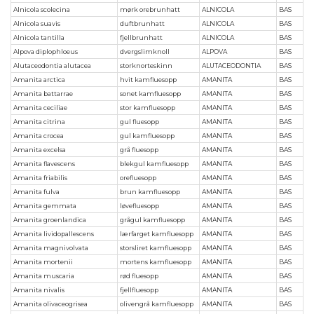
Alnicola scolecina
mørk orebrunhatt
ALNICOLA
BAS
Alnicola suavis
duftbrunhatt
ALNICOLA
BAS
Alnicola tantilla
fjellbrunhatt
ALNICOLA
BAS
Alpova diplophloeus
dvergslimknoll
ALPOVA
BAS
Alutaceodontia alutacea
storknorteskinn
ALUTACEODONTIA
BAS
Amanita arctica
hvit kamfluesopp
AMANITA
BAS
Amanita battarrae
sonet kamfluesopp
AMANITA
BAS
Amanita ceciliae
stor kamfluesopp
AMANITA
BAS
Amanita citrina
gul fluesopp
AMANITA
BAS
Amanita crocea
gul kamfluesopp
AMANITA
BAS
Amanita excelsa
grå fluesopp
AMANITA
BAS
Amanita flavescens
blekgul kamfluesopp
AMANITA
BAS
Amanita friabilis
orefluesopp
AMANITA
BAS
Amanita fulva
brun kamfluesopp
AMANITA
BAS
Amanita gemmata
løvefluesopp
AMANITA
BAS
Amanita groenlandica
grågul kamfluesopp
AMANITA
BAS
Amanita lividopallescens
lærfarget kamfluesopp
AMANITA
BAS
Amanita magnivolvata
storsliret kamfluesopp
AMANITA
BAS
Amanita mortenii
mortens kamfluesopp
AMANITA
BAS
Amanita muscaria
rød fluesopp
AMANITA
BAS
Amanita nivalis
fjellfluesopp
AMANITA
BAS
Amanita olivaceogrisea
olivengrå kamfluesopp
AMANITA
BAS