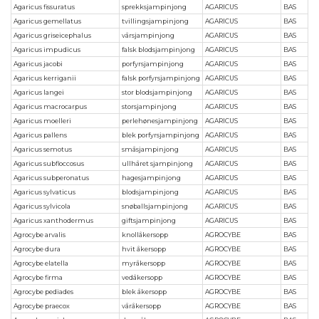
Agaricus fissuratus
sprekksjampinjong
AGARICUS
BAS
Agaricus gemellatus
tvillingsjampinjong
AGARICUS
BAS
Agaricus griseicephalus
vårsjampinjong
AGARICUS
BAS
Agaricus impudicus
falsk blodsjampinjong
AGARICUS
BAS
Agaricus jacobi
porfyrsjampinjong
AGARICUS
BAS
Agaricus kerriganii
falsk porfyrsjampinjong
AGARICUS
BAS
Agaricus langei
stor blodsjampinjong
AGARICUS
BAS
Agaricus macrocarpus
storsjampinjong
AGARICUS
BAS
Agaricus moelleri
perlehønesjampinjong
AGARICUS
BAS
Agaricus pallens
blek porfyrsjampinjong
AGARICUS
BAS
Agaricus semotus
småsjampinjong
AGARICUS
BAS
Agaricus subfloccosus
ullhåret sjampinjong
AGARICUS
BAS
Agaricus subperonatus
hagesjampinjong
AGARICUS
BAS
Agaricus sylvaticus
blodsjampinjong
AGARICUS
BAS
Agaricus sylvicola
snøballsjampinjong
AGARICUS
BAS
Agaricus xanthodermus
giftsjampinjong
AGARICUS
BAS
Agrocybe arvalis
knollåkersopp
AGROCYBE
BAS
Agrocybe dura
hvit åkersopp
AGROCYBE
BAS
Agrocybe elatella
myråkersopp
AGROCYBE
BAS
Agrocybe firma
vedåkersopp
AGROCYBE
BAS
Agrocybe pediades
blek åkersopp
AGROCYBE
BAS
Agrocybe praecox
våråkersopp
AGROCYBE
BAS