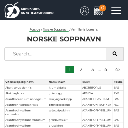
0
Forside
/
Norske Soppnavn
/
Armillaria borealis
NORSKE SOPPNAVN
1
2
3
...
41
42
Vitenskapelig navn
Norsk navn
Slekt
Rekke
Abortiporus biennis
klumpkjuke
ABORTIPORUS
BAS
Absidia glauca
gråmugg
ABSIDIA
ZYG
Acanthobasidium norvegicum
røsslyngbarksopp
ACANTHOBASIDIUM
BAS
Acanthonitschkea tristis
børstebegerkule
ACANTHONITSCHKEA
ASC
Acanthophysellum
seljestripeskinn
ACANTHOPHYSELLUM
BAS
cerussatum
Acanthophysellum fennicum
grankvistskål*1
ACANTHOPHYSELLUM
BAS
Acanthophysellum
drueskinn
ACANTHOPHYSELLUM
BAS