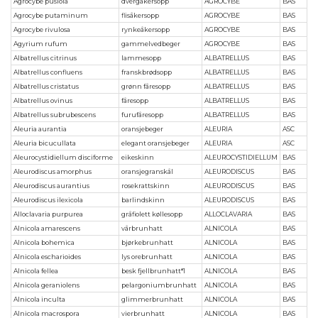
Agrocybe pusiola
dvergåkersopp
AGROCYBE
BAS
Agrocybe putaminum
flisåkersopp
AGROCYBE
BAS
Agrocybe rivulosa
rynkeåkersopp
AGROCYBE
BAS
Agyrium rufum
gammelvedbeger
AGROCYBE
BAS
Albatrellus citrinus
lammesopp
ALBATRELLUS
BAS
Albatrellus confluens
franskbrødsopp
ALBATRELLUS
BAS
Albatrellus cristatus
grønn fåresopp
ALBATRELLUS
BAS
Albatrellus ovinus
fåresopp
ALBATRELLUS
BAS
Albatrellus subrubescens
furufåresopp
ALBATRELLUS
BAS
Aleuria aurantia
oransjebeger
ALEURIA
ASC
Aleuria bicucullata
elegant oransjebeger
ALEURIA
ASC
Aleurocystidiellum disciforme
eikeskinn
ALEUROCYSTIDIELLUM
BAS
Aleurodiscus amorphus
oransjegranskål
ALEURODISCUS
BAS
Aleurodiscus aurantius
rosekrattskinn
ALEURODISCUS
BAS
Aleurodiscus ilexicola
barlindskinn
ALEURODISCUS
BAS
Alloclavaria purpurea
gråfiolett køllesopp
ALLOCLAVARIA
BAS
Alnicola amarescens
vårbrunhatt
ALNICOLA
BAS
Alnicola bohemica
bjørkebrunhatt
ALNICOLA
BAS
Alnicola escharioides
lys orebrunhatt
ALNICOLA
BAS
Alnicola fellea
besk fjellbrunhatt*1
ALNICOLA
BAS
Alnicola geraniolens
pelargoniumbrunhatt
ALNICOLA
BAS
Alnicola inculta
glimmerbrunhatt
ALNICOLA
BAS
Alnicola macrospora
vierbrunhatt
ALNICOLA
BAS