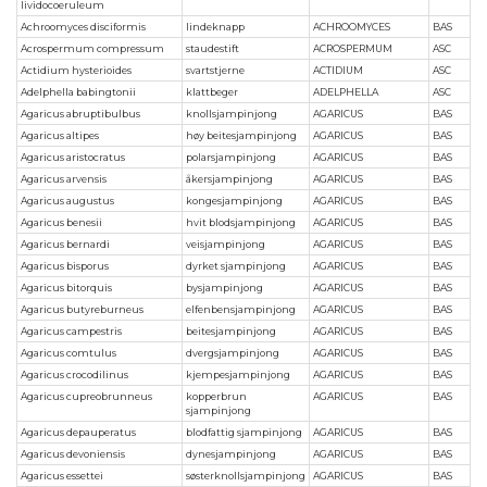
lividocoeruleum
Achroomyces disciformis
lindeknapp
ACHROOMYCES
BAS
Acrospermum compressum
staudestift
ACROSPERMUM
ASC
Actidium hysterioides
svartstjerne
ACTIDIUM
ASC
Adelphella babingtonii
klattbeger
ADELPHELLA
ASC
Agaricus abruptibulbus
knollsjampinjong
AGARICUS
BAS
Agaricus altipes
høy beitesjampinjong
AGARICUS
BAS
Agaricus aristocratus
polarsjampinjong
AGARICUS
BAS
Agaricus arvensis
åkersjampinjong
AGARICUS
BAS
Agaricus augustus
kongesjampinjong
AGARICUS
BAS
Agaricus benesii
hvit blodsjampinjong
AGARICUS
BAS
Agaricus bernardi
veisjampinjong
AGARICUS
BAS
Agaricus bisporus
dyrket sjampinjong
AGARICUS
BAS
Agaricus bitorquis
bysjampinjong
AGARICUS
BAS
Agaricus butyreburneus
elfenbensjampinjong
AGARICUS
BAS
Agaricus campestris
beitesjampinjong
AGARICUS
BAS
Agaricus comtulus
dvergsjampinjong
AGARICUS
BAS
Agaricus crocodilinus
kjempesjampinjong
AGARICUS
BAS
Agaricus cupreobrunneus
kopperbrun
AGARICUS
BAS
sjampinjong
Agaricus depauperatus
blodfattig sjampinjong
AGARICUS
BAS
Agaricus devoniensis
dynesjampinjong
AGARICUS
BAS
Agaricus essettei
søsterknollsjampinjong
AGARICUS
BAS