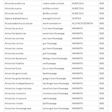
Alnicola scolecina
mørk orebrunhatt
ALNICOLA
BAS
Alnicola suavis
duftbrunhatt
ALNICOLA
BAS
Alnicola tantilla
fjellbrunhatt
ALNICOLA
BAS
Alpova diplophloeus
dvergslimknoll
ALPOVA
BAS
Alutaceodontia alutacea
storknorteskinn
ALUTACEODONTIA
BAS
Amanita arctica
hvit kamfluesopp
AMANITA
BAS
Amanita battarrae
sonet kamfluesopp
AMANITA
BAS
Amanita ceciliae
stor kamfluesopp
AMANITA
BAS
Amanita citrina
gul fluesopp
AMANITA
BAS
Amanita crocea
gul kamfluesopp
AMANITA
BAS
Amanita excelsa
grå fluesopp
AMANITA
BAS
Amanita flavescens
blekgul kamfluesopp
AMANITA
BAS
Amanita friabilis
orefluesopp
AMANITA
BAS
Amanita fulva
brun kamfluesopp
AMANITA
BAS
Amanita gemmata
løvefluesopp
AMANITA
BAS
Amanita groenlandica
grågul kamfluesopp
AMANITA
BAS
Amanita lividopallescens
lærfarget kamfluesopp
AMANITA
BAS
Amanita magnivolvata
storsliret kamfluesopp
AMANITA
BAS
Amanita mortenii
mortens kamfluesopp
AMANITA
BAS
Amanita muscaria
rød fluesopp
AMANITA
BAS
Amanita nivalis
fjellfluesopp
AMANITA
BAS
Amanita olivaceogrisea
olivengrå kamfluesopp
AMANITA
BAS