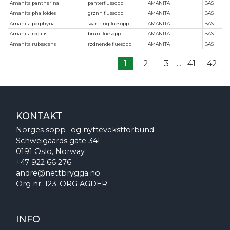
Amanita pantherina
panterfluesopp
AMANITA
BAS
Amanita phalloides
grønn fluesopp
AMANITA
BAS
Amanita porphyria
svartringfluesopp
AMANITA
BAS
Amanita regalis
brun fluesopp
AMANITA
BAS
Amanita rubescens
rødnende fluesopp
AMANITA
BAS
1
2
3
...
41
42
KONTAKT
Norges sopp- og nyttevekstforbund
Schweigaards gate 34F
0191 Oslo, Norway
+47 922 66 276
andre@nettbrygga.no
Org nr: 123-ORG AGDER
INFO