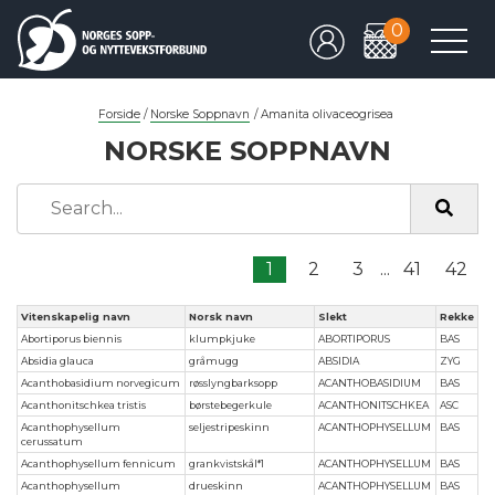
0
Forside
/
Norske Soppnavn
/
Amanita olivaceogrisea
NORSKE SOPPNAVN
1
2
3
...
41
42
Vitenskapelig navn
Norsk navn
Slekt
Rekke
Abortiporus biennis
klumpkjuke
ABORTIPORUS
BAS
Absidia glauca
gråmugg
ABSIDIA
ZYG
Acanthobasidium norvegicum
røsslyngbarksopp
ACANTHOBASIDIUM
BAS
Acanthonitschkea tristis
børstebegerkule
ACANTHONITSCHKEA
ASC
Acanthophysellum
seljestripeskinn
ACANTHOPHYSELLUM
BAS
cerussatum
Acanthophysellum fennicum
grankvistskål*1
ACANTHOPHYSELLUM
BAS
Acanthophysellum
drueskinn
ACANTHOPHYSELLUM
BAS