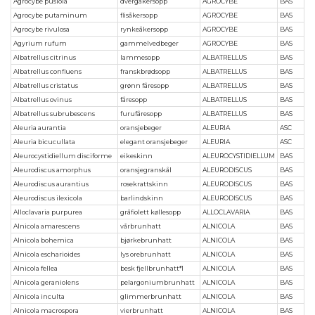
Agrocybe pusiola
dvergåkersopp
AGROCYBE
BAS
Agrocybe putaminum
flisåkersopp
AGROCYBE
BAS
Agrocybe rivulosa
rynkeåkersopp
AGROCYBE
BAS
Agyrium rufum
gammelvedbeger
AGROCYBE
BAS
Albatrellus citrinus
lammesopp
ALBATRELLUS
BAS
Albatrellus confluens
franskbrødsopp
ALBATRELLUS
BAS
Albatrellus cristatus
grønn fåresopp
ALBATRELLUS
BAS
Albatrellus ovinus
fåresopp
ALBATRELLUS
BAS
Albatrellus subrubescens
furufåresopp
ALBATRELLUS
BAS
Aleuria aurantia
oransjebeger
ALEURIA
ASC
Aleuria bicucullata
elegant oransjebeger
ALEURIA
ASC
Aleurocystidiellum disciforme
eikeskinn
ALEUROCYSTIDIELLUM
BAS
Aleurodiscus amorphus
oransjegranskål
ALEURODISCUS
BAS
Aleurodiscus aurantius
rosekrattskinn
ALEURODISCUS
BAS
Aleurodiscus ilexicola
barlindskinn
ALEURODISCUS
BAS
Alloclavaria purpurea
gråfiolett køllesopp
ALLOCLAVARIA
BAS
Alnicola amarescens
vårbrunhatt
ALNICOLA
BAS
Alnicola bohemica
bjørkebrunhatt
ALNICOLA
BAS
Alnicola escharioides
lys orebrunhatt
ALNICOLA
BAS
Alnicola fellea
besk fjellbrunhatt*1
ALNICOLA
BAS
Alnicola geraniolens
pelargoniumbrunhatt
ALNICOLA
BAS
Alnicola inculta
glimmerbrunhatt
ALNICOLA
BAS
Alnicola macrospora
vierbrunhatt
ALNICOLA
BAS