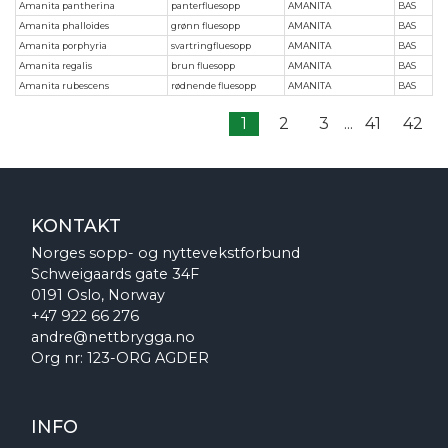
Amanita pantherina
panterfluesopp
AMANITA
BAS
Amanita phalloides
grønn fluesopp
AMANITA
BAS
Amanita porphyria
svartringfluesopp
AMANITA
BAS
Amanita regalis
brun fluesopp
AMANITA
BAS
Amanita rubescens
rødnende fluesopp
AMANITA
BAS
1
2
3
...
41
42
KONTAKT
Norges sopp- og nyttevekstforbund
Schweigaards gate 34F
0191 Oslo, Norway
+47 922 66 276
andre@nettbrygga.no
Org nr: 123-ORG AGDER
INFO