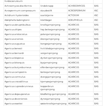
lividocoeruleum
Achroomyces disciformis
lindeknapp
ACHROOMYCES
BAS
Acrospermum compressum
staudestift
ACROSPERMUM
ASC
Actidium hysterioides
svartstjerne
ACTIDIUM
ASC
Adelphella babingtonii
klattbeger
ADELPHELLA
ASC
Agaricus abruptibulbus
knollsjampinjong
AGARICUS
BAS
Agaricus altipes
høy beitesjampinjong
AGARICUS
BAS
Agaricus aristocratus
polarsjampinjong
AGARICUS
BAS
Agaricus arvensis
åkersjampinjong
AGARICUS
BAS
Agaricus augustus
kongesjampinjong
AGARICUS
BAS
Agaricus benesii
hvit blodsjampinjong
AGARICUS
BAS
Agaricus bernardi
veisjampinjong
AGARICUS
BAS
Agaricus bisporus
dyrket sjampinjong
AGARICUS
BAS
Agaricus bitorquis
bysjampinjong
AGARICUS
BAS
Agaricus butyreburneus
elfenbensjampinjong
AGARICUS
BAS
Agaricus campestris
beitesjampinjong
AGARICUS
BAS
Agaricus comtulus
dvergsjampinjong
AGARICUS
BAS
Agaricus crocodilinus
kjempesjampinjong
AGARICUS
BAS
Agaricus cupreobrunneus
kopperbrun
AGARICUS
BAS
sjampinjong
Agaricus depauperatus
blodfattig sjampinjong
AGARICUS
BAS
Agaricus devoniensis
dynesjampinjong
AGARICUS
BAS
Agaricus essettei
søsterknollsjampinjong
AGARICUS
BAS