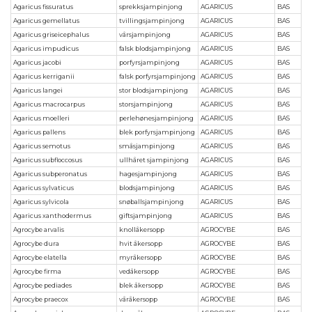
Agaricus fissuratus
sprekksjampinjong
AGARICUS
BAS
Agaricus gemellatus
tvillingsjampinjong
AGARICUS
BAS
Agaricus griseicephalus
vårsjampinjong
AGARICUS
BAS
Agaricus impudicus
falsk blodsjampinjong
AGARICUS
BAS
Agaricus jacobi
porfyrsjampinjong
AGARICUS
BAS
Agaricus kerriganii
falsk porfyrsjampinjong
AGARICUS
BAS
Agaricus langei
stor blodsjampinjong
AGARICUS
BAS
Agaricus macrocarpus
storsjampinjong
AGARICUS
BAS
Agaricus moelleri
perlehønesjampinjong
AGARICUS
BAS
Agaricus pallens
blek porfyrsjampinjong
AGARICUS
BAS
Agaricus semotus
småsjampinjong
AGARICUS
BAS
Agaricus subfloccosus
ullhåret sjampinjong
AGARICUS
BAS
Agaricus subperonatus
hagesjampinjong
AGARICUS
BAS
Agaricus sylvaticus
blodsjampinjong
AGARICUS
BAS
Agaricus sylvicola
snøballsjampinjong
AGARICUS
BAS
Agaricus xanthodermus
giftsjampinjong
AGARICUS
BAS
Agrocybe arvalis
knollåkersopp
AGROCYBE
BAS
Agrocybe dura
hvit åkersopp
AGROCYBE
BAS
Agrocybe elatella
myråkersopp
AGROCYBE
BAS
Agrocybe firma
vedåkersopp
AGROCYBE
BAS
Agrocybe pediades
blek åkersopp
AGROCYBE
BAS
Agrocybe praecox
våråkersopp
AGROCYBE
BAS