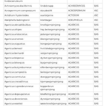
lividocoeruleum
Achroomyces disciformis
lindeknapp
ACHROOMYCES
BAS
Acrospermum compressum
staudestift
ACROSPERMUM
ASC
Actidium hysterioides
svartstjerne
ACTIDIUM
ASC
Adelphella babingtonii
klattbeger
ADELPHELLA
ASC
Agaricus abruptibulbus
knollsjampinjong
AGARICUS
BAS
Agaricus altipes
høy beitesjampinjong
AGARICUS
BAS
Agaricus aristocratus
polarsjampinjong
AGARICUS
BAS
Agaricus arvensis
åkersjampinjong
AGARICUS
BAS
Agaricus augustus
kongesjampinjong
AGARICUS
BAS
Agaricus benesii
hvit blodsjampinjong
AGARICUS
BAS
Agaricus bernardi
veisjampinjong
AGARICUS
BAS
Agaricus bisporus
dyrket sjampinjong
AGARICUS
BAS
Agaricus bitorquis
bysjampinjong
AGARICUS
BAS
Agaricus butyreburneus
elfenbensjampinjong
AGARICUS
BAS
Agaricus campestris
beitesjampinjong
AGARICUS
BAS
Agaricus comtulus
dvergsjampinjong
AGARICUS
BAS
Agaricus crocodilinus
kjempesjampinjong
AGARICUS
BAS
Agaricus cupreobrunneus
kopperbrun
AGARICUS
BAS
sjampinjong
Agaricus depauperatus
blodfattig sjampinjong
AGARICUS
BAS
Agaricus devoniensis
dynesjampinjong
AGARICUS
BAS
Agaricus essettei
søsterknollsjampinjong
AGARICUS
BAS