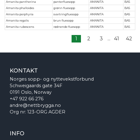
Amanita pantherina
panterfluesopp
AMANITA
BAS
Amanita phalloides
grønn fluesopp
AMANITA
BAS
Amanita porphyria
svartringfluesopp
AMANITA
BAS
Amanita regalis
brun fluesopp
AMANITA
BAS
Amanita rubescens
rødnende fluesopp
AMANITA
BAS
1
2
3
...
41
42
KONTAKT
Norges sopp- og nyttevekstforbund
Schweigaards gate 34F
0191 Oslo, Norway
+47 922 66 276
andre@nettbrygga.no
Org nr: 123-ORG AGDER
INFO