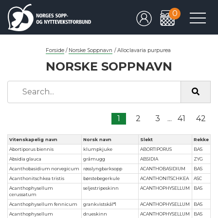
0
Forside
/
Norske Soppnavn
/
Alloclavaria purpurea
NORSKE SOPPNAVN
1
2
3
...
41
42
Vitenskapelig navn
Norsk navn
Slekt
Rekke
Abortiporus biennis
klumpkjuke
ABORTIPORUS
BAS
Absidia glauca
gråmugg
ABSIDIA
ZYG
Acanthobasidium norvegicum
røsslyngbarksopp
ACANTHOBASIDIUM
BAS
Acanthonitschkea tristis
børstebegerkule
ACANTHONITSCHKEA
ASC
Acanthophysellum
seljestripeskinn
ACANTHOPHYSELLUM
BAS
cerussatum
Acanthophysellum fennicum
grankvistskål*1
ACANTHOPHYSELLUM
BAS
Acanthophysellum
drueskinn
ACANTHOPHYSELLUM
BAS