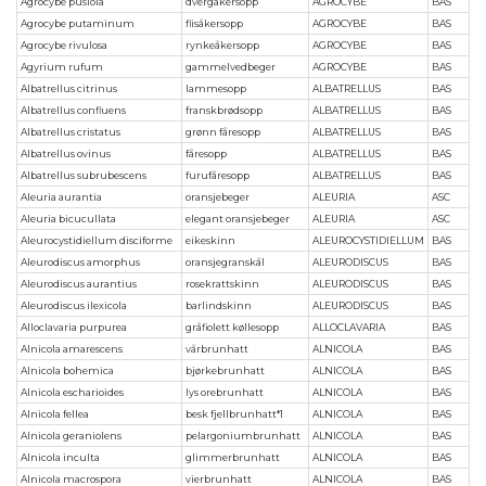
Agrocybe pusiola
dvergåkersopp
AGROCYBE
BAS
Agrocybe putaminum
flisåkersopp
AGROCYBE
BAS
Agrocybe rivulosa
rynkeåkersopp
AGROCYBE
BAS
Agyrium rufum
gammelvedbeger
AGROCYBE
BAS
Albatrellus citrinus
lammesopp
ALBATRELLUS
BAS
Albatrellus confluens
franskbrødsopp
ALBATRELLUS
BAS
Albatrellus cristatus
grønn fåresopp
ALBATRELLUS
BAS
Albatrellus ovinus
fåresopp
ALBATRELLUS
BAS
Albatrellus subrubescens
furufåresopp
ALBATRELLUS
BAS
Aleuria aurantia
oransjebeger
ALEURIA
ASC
Aleuria bicucullata
elegant oransjebeger
ALEURIA
ASC
Aleurocystidiellum disciforme
eikeskinn
ALEUROCYSTIDIELLUM
BAS
Aleurodiscus amorphus
oransjegranskål
ALEURODISCUS
BAS
Aleurodiscus aurantius
rosekrattskinn
ALEURODISCUS
BAS
Aleurodiscus ilexicola
barlindskinn
ALEURODISCUS
BAS
Alloclavaria purpurea
gråfiolett køllesopp
ALLOCLAVARIA
BAS
Alnicola amarescens
vårbrunhatt
ALNICOLA
BAS
Alnicola bohemica
bjørkebrunhatt
ALNICOLA
BAS
Alnicola escharioides
lys orebrunhatt
ALNICOLA
BAS
Alnicola fellea
besk fjellbrunhatt*1
ALNICOLA
BAS
Alnicola geraniolens
pelargoniumbrunhatt
ALNICOLA
BAS
Alnicola inculta
glimmerbrunhatt
ALNICOLA
BAS
Alnicola macrospora
vierbrunhatt
ALNICOLA
BAS