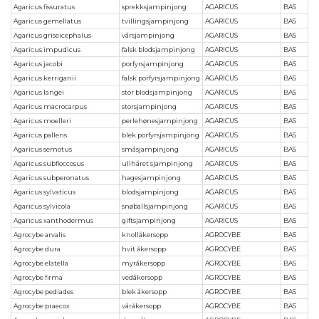
Agaricus fissuratus
sprekksjampinjong
AGARICUS
BAS
Agaricus gemellatus
tvillingsjampinjong
AGARICUS
BAS
Agaricus griseicephalus
vårsjampinjong
AGARICUS
BAS
Agaricus impudicus
falsk blodsjampinjong
AGARICUS
BAS
Agaricus jacobi
porfyrsjampinjong
AGARICUS
BAS
Agaricus kerriganii
falsk porfyrsjampinjong
AGARICUS
BAS
Agaricus langei
stor blodsjampinjong
AGARICUS
BAS
Agaricus macrocarpus
storsjampinjong
AGARICUS
BAS
Agaricus moelleri
perlehønesjampinjong
AGARICUS
BAS
Agaricus pallens
blek porfyrsjampinjong
AGARICUS
BAS
Agaricus semotus
småsjampinjong
AGARICUS
BAS
Agaricus subfloccosus
ullhåret sjampinjong
AGARICUS
BAS
Agaricus subperonatus
hagesjampinjong
AGARICUS
BAS
Agaricus sylvaticus
blodsjampinjong
AGARICUS
BAS
Agaricus sylvicola
snøballsjampinjong
AGARICUS
BAS
Agaricus xanthodermus
giftsjampinjong
AGARICUS
BAS
Agrocybe arvalis
knollåkersopp
AGROCYBE
BAS
Agrocybe dura
hvit åkersopp
AGROCYBE
BAS
Agrocybe elatella
myråkersopp
AGROCYBE
BAS
Agrocybe firma
vedåkersopp
AGROCYBE
BAS
Agrocybe pediades
blek åkersopp
AGROCYBE
BAS
Agrocybe praecox
våråkersopp
AGROCYBE
BAS