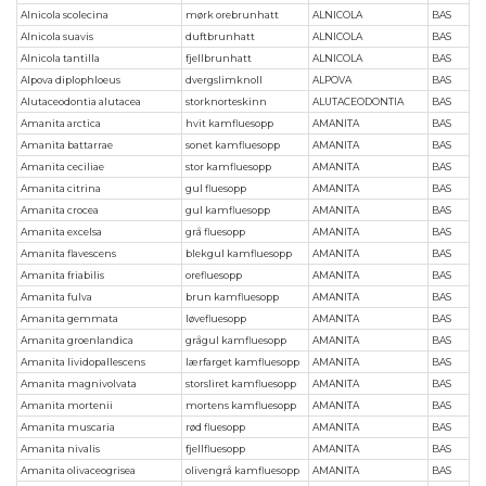
Alnicola scolecina
mørk orebrunhatt
ALNICOLA
BAS
Alnicola suavis
duftbrunhatt
ALNICOLA
BAS
Alnicola tantilla
fjellbrunhatt
ALNICOLA
BAS
Alpova diplophloeus
dvergslimknoll
ALPOVA
BAS
Alutaceodontia alutacea
storknorteskinn
ALUTACEODONTIA
BAS
Amanita arctica
hvit kamfluesopp
AMANITA
BAS
Amanita battarrae
sonet kamfluesopp
AMANITA
BAS
Amanita ceciliae
stor kamfluesopp
AMANITA
BAS
Amanita citrina
gul fluesopp
AMANITA
BAS
Amanita crocea
gul kamfluesopp
AMANITA
BAS
Amanita excelsa
grå fluesopp
AMANITA
BAS
Amanita flavescens
blekgul kamfluesopp
AMANITA
BAS
Amanita friabilis
orefluesopp
AMANITA
BAS
Amanita fulva
brun kamfluesopp
AMANITA
BAS
Amanita gemmata
løvefluesopp
AMANITA
BAS
Amanita groenlandica
grågul kamfluesopp
AMANITA
BAS
Amanita lividopallescens
lærfarget kamfluesopp
AMANITA
BAS
Amanita magnivolvata
storsliret kamfluesopp
AMANITA
BAS
Amanita mortenii
mortens kamfluesopp
AMANITA
BAS
Amanita muscaria
rød fluesopp
AMANITA
BAS
Amanita nivalis
fjellfluesopp
AMANITA
BAS
Amanita olivaceogrisea
olivengrå kamfluesopp
AMANITA
BAS