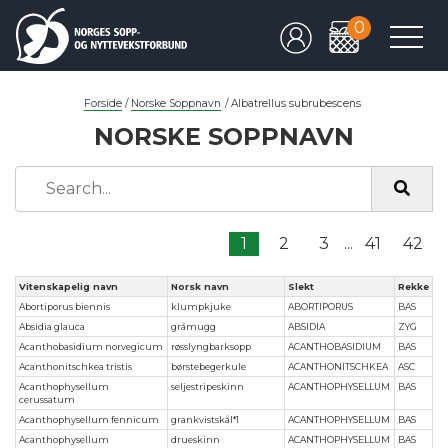
0
Forside
/
Norske Soppnavn
/
Albatrellus subrubescens
NORSKE SOPPNAVN
1
2
3
...
41
42
Vitenskapelig navn
Norsk navn
Slekt
Rekke
Abortiporus biennis
klumpkjuke
ABORTIPORUS
BAS
Absidia glauca
gråmugg
ABSIDIA
ZYG
Acanthobasidium norvegicum
røsslyngbarksopp
ACANTHOBASIDIUM
BAS
Acanthonitschkea tristis
børstebegerkule
ACANTHONITSCHKEA
ASC
Acanthophysellum
seljestripeskinn
ACANTHOPHYSELLUM
BAS
cerussatum
Acanthophysellum fennicum
grankvistskål*1
ACANTHOPHYSELLUM
BAS
Acanthophysellum
drueskinn
ACANTHOPHYSELLUM
BAS