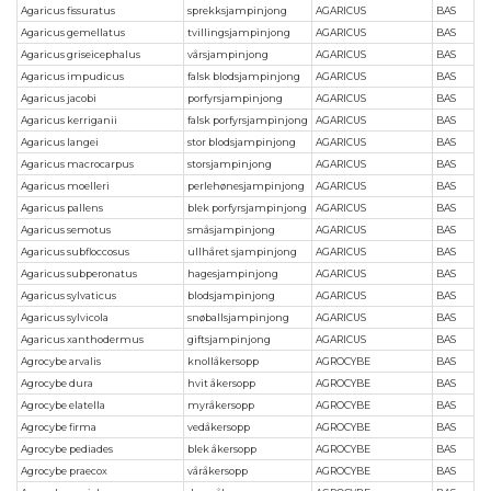
Agaricus fissuratus
sprekksjampinjong
AGARICUS
BAS
Agaricus gemellatus
tvillingsjampinjong
AGARICUS
BAS
Agaricus griseicephalus
vårsjampinjong
AGARICUS
BAS
Agaricus impudicus
falsk blodsjampinjong
AGARICUS
BAS
Agaricus jacobi
porfyrsjampinjong
AGARICUS
BAS
Agaricus kerriganii
falsk porfyrsjampinjong
AGARICUS
BAS
Agaricus langei
stor blodsjampinjong
AGARICUS
BAS
Agaricus macrocarpus
storsjampinjong
AGARICUS
BAS
Agaricus moelleri
perlehønesjampinjong
AGARICUS
BAS
Agaricus pallens
blek porfyrsjampinjong
AGARICUS
BAS
Agaricus semotus
småsjampinjong
AGARICUS
BAS
Agaricus subfloccosus
ullhåret sjampinjong
AGARICUS
BAS
Agaricus subperonatus
hagesjampinjong
AGARICUS
BAS
Agaricus sylvaticus
blodsjampinjong
AGARICUS
BAS
Agaricus sylvicola
snøballsjampinjong
AGARICUS
BAS
Agaricus xanthodermus
giftsjampinjong
AGARICUS
BAS
Agrocybe arvalis
knollåkersopp
AGROCYBE
BAS
Agrocybe dura
hvit åkersopp
AGROCYBE
BAS
Agrocybe elatella
myråkersopp
AGROCYBE
BAS
Agrocybe firma
vedåkersopp
AGROCYBE
BAS
Agrocybe pediades
blek åkersopp
AGROCYBE
BAS
Agrocybe praecox
våråkersopp
AGROCYBE
BAS