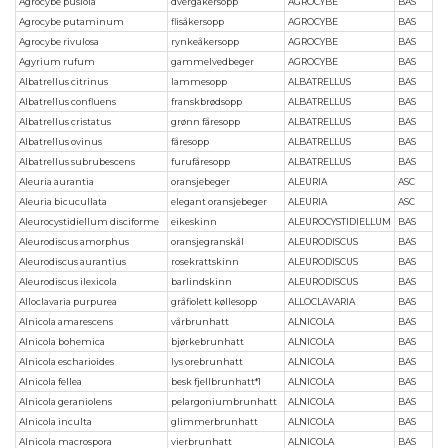
Agrocybe pusiola
dvergåkersopp
AGROCYBE
BAS
Agrocybe putaminum
flisåkersopp
AGROCYBE
BAS
Agrocybe rivulosa
rynkeåkersopp
AGROCYBE
BAS
Agyrium rufum
gammelvedbeger
AGROCYBE
BAS
Albatrellus citrinus
lammesopp
ALBATRELLUS
BAS
Albatrellus confluens
franskbrødsopp
ALBATRELLUS
BAS
Albatrellus cristatus
grønn fåresopp
ALBATRELLUS
BAS
Albatrellus ovinus
fåresopp
ALBATRELLUS
BAS
Albatrellus subrubescens
furufåresopp
ALBATRELLUS
BAS
Aleuria aurantia
oransjebeger
ALEURIA
ASC
Aleuria bicucullata
elegant oransjebeger
ALEURIA
ASC
Aleurocystidiellum disciforme
eikeskinn
ALEUROCYSTIDIELLUM
BAS
Aleurodiscus amorphus
oransjegranskål
ALEURODISCUS
BAS
Aleurodiscus aurantius
rosekrattskinn
ALEURODISCUS
BAS
Aleurodiscus ilexicola
barlindskinn
ALEURODISCUS
BAS
Alloclavaria purpurea
gråfiolett køllesopp
ALLOCLAVARIA
BAS
Alnicola amarescens
vårbrunhatt
ALNICOLA
BAS
Alnicola bohemica
bjørkebrunhatt
ALNICOLA
BAS
Alnicola escharioides
lys orebrunhatt
ALNICOLA
BAS
Alnicola fellea
besk fjellbrunhatt*1
ALNICOLA
BAS
Alnicola geraniolens
pelargoniumbrunhatt
ALNICOLA
BAS
Alnicola inculta
glimmerbrunhatt
ALNICOLA
BAS
Alnicola macrospora
vierbrunhatt
ALNICOLA
BAS