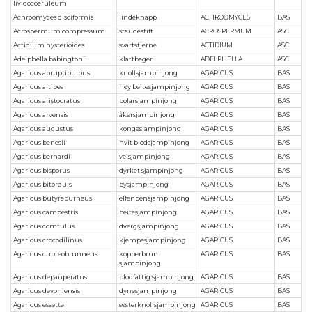
lividocoeruleum
Achroomyces disciformis
lindeknapp
ACHROOMYCES
BAS
Acrospermum compressum
staudestift
ACROSPERMUM
ASC
Actidium hysterioides
svartstjerne
ACTIDIUM
ASC
Adelphella babingtonii
klattbeger
ADELPHELLA
ASC
Agaricus abruptibulbus
knollsjampinjong
AGARICUS
BAS
Agaricus altipes
høy beitesjampinjong
AGARICUS
BAS
Agaricus aristocratus
polarsjampinjong
AGARICUS
BAS
Agaricus arvensis
åkersjampinjong
AGARICUS
BAS
Agaricus augustus
kongesjampinjong
AGARICUS
BAS
Agaricus benesii
hvit blodsjampinjong
AGARICUS
BAS
Agaricus bernardi
veisjampinjong
AGARICUS
BAS
Agaricus bisporus
dyrket sjampinjong
AGARICUS
BAS
Agaricus bitorquis
bysjampinjong
AGARICUS
BAS
Agaricus butyreburneus
elfenbensjampinjong
AGARICUS
BAS
Agaricus campestris
beitesjampinjong
AGARICUS
BAS
Agaricus comtulus
dvergsjampinjong
AGARICUS
BAS
Agaricus crocodilinus
kjempesjampinjong
AGARICUS
BAS
Agaricus cupreobrunneus
kopperbrun
AGARICUS
BAS
sjampinjong
Agaricus depauperatus
blodfattig sjampinjong
AGARICUS
BAS
Agaricus devoniensis
dynesjampinjong
AGARICUS
BAS
Agaricus essettei
søsterknollsjampinjong
AGARICUS
BAS