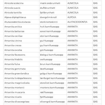
Alnicola scolecina
mørk orebrunhatt
ALNICOLA
BAS
Alnicola suavis
duftbrunhatt
ALNICOLA
BAS
Alnicola tantilla
fjellbrunhatt
ALNICOLA
BAS
Alpova diplophloeus
dvergslimknoll
ALPOVA
BAS
Alutaceodontia alutacea
storknorteskinn
ALUTACEODONTIA
BAS
Amanita arctica
hvit kamfluesopp
AMANITA
BAS
Amanita battarrae
sonet kamfluesopp
AMANITA
BAS
Amanita ceciliae
stor kamfluesopp
AMANITA
BAS
Amanita citrina
gul fluesopp
AMANITA
BAS
Amanita crocea
gul kamfluesopp
AMANITA
BAS
Amanita excelsa
grå fluesopp
AMANITA
BAS
Amanita flavescens
blekgul kamfluesopp
AMANITA
BAS
Amanita friabilis
orefluesopp
AMANITA
BAS
Amanita fulva
brun kamfluesopp
AMANITA
BAS
Amanita gemmata
løvefluesopp
AMANITA
BAS
Amanita groenlandica
grågul kamfluesopp
AMANITA
BAS
Amanita lividopallescens
lærfarget kamfluesopp
AMANITA
BAS
Amanita magnivolvata
storsliret kamfluesopp
AMANITA
BAS
Amanita mortenii
mortens kamfluesopp
AMANITA
BAS
Amanita muscaria
rød fluesopp
AMANITA
BAS
Amanita nivalis
fjellfluesopp
AMANITA
BAS
Amanita olivaceogrisea
olivengrå kamfluesopp
AMANITA
BAS