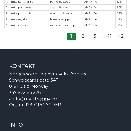
Amanita pantherina
panterfluesopp
AMANITA
BAS
Amanita phalloides
grønn fluesopp
AMANITA
BAS
Amanita porphyria
svartringfluesopp
AMANITA
BAS
Amanita regalis
brun fluesopp
AMANITA
BAS
Amanita rubescens
rødnende fluesopp
AMANITA
BAS
1
2
3
...
41
42
KONTAKT
Norges sopp- og nyttevekstforbund
Schweigaards gate 34F
0191 Oslo, Norway
+47 922 66 276
andre@nettbrygga.no
Org nr: 123-ORG AGDER
INFO