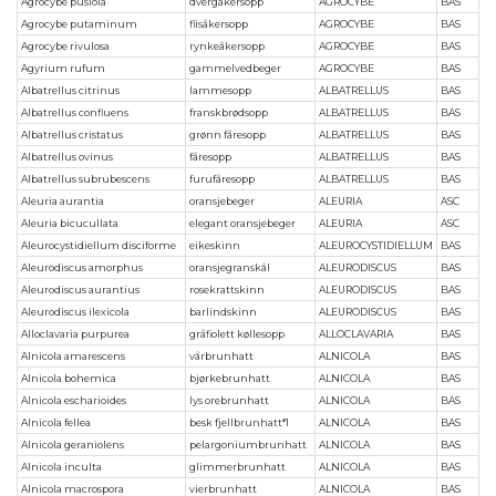
Agrocybe pusiola
dvergåkersopp
AGROCYBE
BAS
Agrocybe putaminum
flisåkersopp
AGROCYBE
BAS
Agrocybe rivulosa
rynkeåkersopp
AGROCYBE
BAS
Agyrium rufum
gammelvedbeger
AGROCYBE
BAS
Albatrellus citrinus
lammesopp
ALBATRELLUS
BAS
Albatrellus confluens
franskbrødsopp
ALBATRELLUS
BAS
Albatrellus cristatus
grønn fåresopp
ALBATRELLUS
BAS
Albatrellus ovinus
fåresopp
ALBATRELLUS
BAS
Albatrellus subrubescens
furufåresopp
ALBATRELLUS
BAS
Aleuria aurantia
oransjebeger
ALEURIA
ASC
Aleuria bicucullata
elegant oransjebeger
ALEURIA
ASC
Aleurocystidiellum disciforme
eikeskinn
ALEUROCYSTIDIELLUM
BAS
Aleurodiscus amorphus
oransjegranskål
ALEURODISCUS
BAS
Aleurodiscus aurantius
rosekrattskinn
ALEURODISCUS
BAS
Aleurodiscus ilexicola
barlindskinn
ALEURODISCUS
BAS
Alloclavaria purpurea
gråfiolett køllesopp
ALLOCLAVARIA
BAS
Alnicola amarescens
vårbrunhatt
ALNICOLA
BAS
Alnicola bohemica
bjørkebrunhatt
ALNICOLA
BAS
Alnicola escharioides
lys orebrunhatt
ALNICOLA
BAS
Alnicola fellea
besk fjellbrunhatt*1
ALNICOLA
BAS
Alnicola geraniolens
pelargoniumbrunhatt
ALNICOLA
BAS
Alnicola inculta
glimmerbrunhatt
ALNICOLA
BAS
Alnicola macrospora
vierbrunhatt
ALNICOLA
BAS