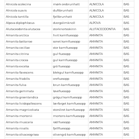
Alnicola scolecina
mørk orebrunhatt
ALNICOLA
BAS
Alnicola suavis
duftbrunhatt
ALNICOLA
BAS
Alnicola tantilla
fjellbrunhatt
ALNICOLA
BAS
Alpova diplophloeus
dvergslimknoll
ALPOVA
BAS
Alutaceodontia alutacea
storknorteskinn
ALUTACEODONTIA
BAS
Amanita arctica
hvit kamfluesopp
AMANITA
BAS
Amanita battarrae
sonet kamfluesopp
AMANITA
BAS
Amanita ceciliae
stor kamfluesopp
AMANITA
BAS
Amanita citrina
gul fluesopp
AMANITA
BAS
Amanita crocea
gul kamfluesopp
AMANITA
BAS
Amanita excelsa
grå fluesopp
AMANITA
BAS
Amanita flavescens
blekgul kamfluesopp
AMANITA
BAS
Amanita friabilis
orefluesopp
AMANITA
BAS
Amanita fulva
brun kamfluesopp
AMANITA
BAS
Amanita gemmata
løvefluesopp
AMANITA
BAS
Amanita groenlandica
grågul kamfluesopp
AMANITA
BAS
Amanita lividopallescens
lærfarget kamfluesopp
AMANITA
BAS
Amanita magnivolvata
storsliret kamfluesopp
AMANITA
BAS
Amanita mortenii
mortens kamfluesopp
AMANITA
BAS
Amanita muscaria
rød fluesopp
AMANITA
BAS
Amanita nivalis
fjellfluesopp
AMANITA
BAS
Amanita olivaceogrisea
olivengrå kamfluesopp
AMANITA
BAS