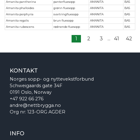
Amanita pantherina
panterfluesopp
AMANITA
BAS
Amanita phalloides
grønn fluesopp
AMANITA
BAS
Amanita porphyria
svartringfluesopp
AMANITA
BAS
Amanita regalis
brun fluesopp
AMANITA
BAS
Amanita rubescens
rødnende fluesopp
AMANITA
BAS
1
2
3
...
41
42
KONTAKT
Norges sopp- og nyttevekstforbund
Schweigaards gate 34F
0191 Oslo, Norway
+47 922 66 276
andre@nettbrygga.no
Org nr: 123-ORG AGDER
INFO