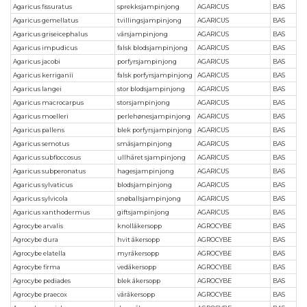
Agaricus fissuratus
sprekksjampinjong
AGARICUS
BAS
Agaricus gemellatus
tvillingsjampinjong
AGARICUS
BAS
Agaricus griseicephalus
vårsjampinjong
AGARICUS
BAS
Agaricus impudicus
falsk blodsjampinjong
AGARICUS
BAS
Agaricus jacobi
porfyrsjampinjong
AGARICUS
BAS
Agaricus kerriganii
falsk porfyrsjampinjong
AGARICUS
BAS
Agaricus langei
stor blodsjampinjong
AGARICUS
BAS
Agaricus macrocarpus
storsjampinjong
AGARICUS
BAS
Agaricus moelleri
perlehønesjampinjong
AGARICUS
BAS
Agaricus pallens
blek porfyrsjampinjong
AGARICUS
BAS
Agaricus semotus
småsjampinjong
AGARICUS
BAS
Agaricus subfloccosus
ullhåret sjampinjong
AGARICUS
BAS
Agaricus subperonatus
hagesjampinjong
AGARICUS
BAS
Agaricus sylvaticus
blodsjampinjong
AGARICUS
BAS
Agaricus sylvicola
snøballsjampinjong
AGARICUS
BAS
Agaricus xanthodermus
giftsjampinjong
AGARICUS
BAS
Agrocybe arvalis
knollåkersopp
AGROCYBE
BAS
Agrocybe dura
hvit åkersopp
AGROCYBE
BAS
Agrocybe elatella
myråkersopp
AGROCYBE
BAS
Agrocybe firma
vedåkersopp
AGROCYBE
BAS
Agrocybe pediades
blek åkersopp
AGROCYBE
BAS
Agrocybe praecox
våråkersopp
AGROCYBE
BAS