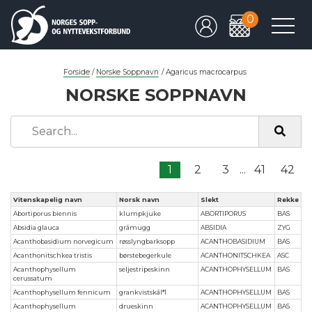
0
Forside
/
Norske Soppnavn
/
Agaricus macrocarpus
NORSKE SOPPNAVN
1
2
3
...
41
42
Vitenskapelig navn
Norsk navn
Slekt
Rekke
Abortiporus biennis
klumpkjuke
ABORTIPORUS
BAS
Absidia glauca
gråmugg
ABSIDIA
ZYG
Acanthobasidium norvegicum
røsslyngbarksopp
ACANTHOBASIDIUM
BAS
Acanthonitschkea tristis
børstebegerkule
ACANTHONITSCHKEA
ASC
Acanthophysellum
seljestripeskinn
ACANTHOPHYSELLUM
BAS
cerussatum
Acanthophysellum fennicum
grankvistskål*1
ACANTHOPHYSELLUM
BAS
Acanthophysellum
drueskinn
ACANTHOPHYSELLUM
BAS