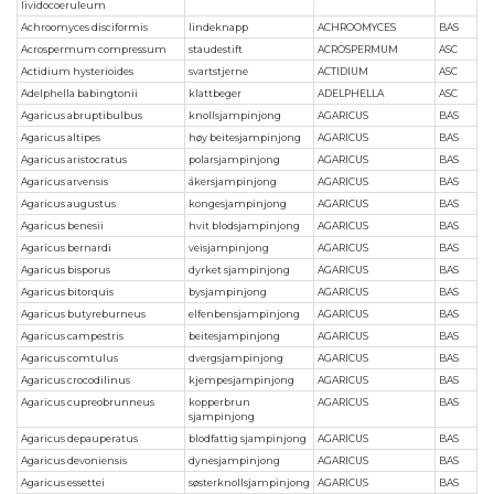
lividocoeruleum
Achroomyces disciformis
lindeknapp
ACHROOMYCES
BAS
Acrospermum compressum
staudestift
ACROSPERMUM
ASC
Actidium hysterioides
svartstjerne
ACTIDIUM
ASC
Adelphella babingtonii
klattbeger
ADELPHELLA
ASC
Agaricus abruptibulbus
knollsjampinjong
AGARICUS
BAS
Agaricus altipes
høy beitesjampinjong
AGARICUS
BAS
Agaricus aristocratus
polarsjampinjong
AGARICUS
BAS
Agaricus arvensis
åkersjampinjong
AGARICUS
BAS
Agaricus augustus
kongesjampinjong
AGARICUS
BAS
Agaricus benesii
hvit blodsjampinjong
AGARICUS
BAS
Agaricus bernardi
veisjampinjong
AGARICUS
BAS
Agaricus bisporus
dyrket sjampinjong
AGARICUS
BAS
Agaricus bitorquis
bysjampinjong
AGARICUS
BAS
Agaricus butyreburneus
elfenbensjampinjong
AGARICUS
BAS
Agaricus campestris
beitesjampinjong
AGARICUS
BAS
Agaricus comtulus
dvergsjampinjong
AGARICUS
BAS
Agaricus crocodilinus
kjempesjampinjong
AGARICUS
BAS
Agaricus cupreobrunneus
kopperbrun
AGARICUS
BAS
sjampinjong
Agaricus depauperatus
blodfattig sjampinjong
AGARICUS
BAS
Agaricus devoniensis
dynesjampinjong
AGARICUS
BAS
Agaricus essettei
søsterknollsjampinjong
AGARICUS
BAS